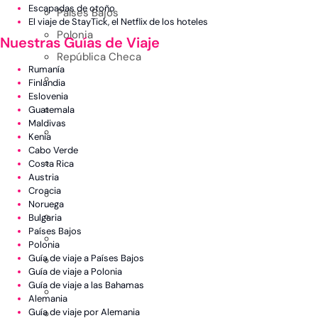
Escapadas de otoño
Países Bajos
El viaje de StayTick, el Netflix de los hoteles
Polonia
Nuestras Guías de Viaje
República Checa
Rumanía
Finlandia
Eslovenia
Guatemala
Maldivas
Kenia
Cabo Verde
Costa Rica
Austria
Croacia
Noruega
Bulgaria
Países Bajos
Polonia
Guía de viaje a Países Bajos
Guía de viaje a Polonia
Guía de viaje a las Bahamas
Alemania
Guía de viaje por Alemania