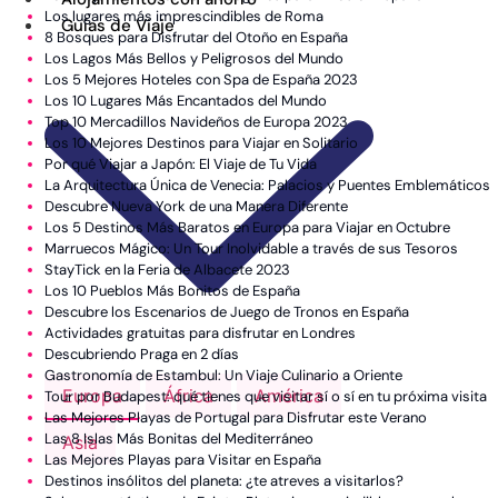
Los lugares más imprescindibles de Roma
Guías de Viaje
8 Bosques para Disfrutar del Otoño en España
Los Lagos Más Bellos y Peligrosos del Mundo
Los 5 Mejores Hoteles con Spa de España 2023
Los 10 Lugares Más Encantados del Mundo
Top 10 Mercadillos Navideños de Europa 2023
Los 10 Mejores Destinos para Viajar en Solitario
Por qué Viajar a Japón: El Viaje de Tu Vida
La Arquitectura Única de Venecia: Palacios y Puentes Emblemáticos
Descubre Nueva York de una Manera Diferente
Los 5 Destinos Más Baratos en Europa para Viajar en Octubre
Marruecos Mágico: Un Tour Inolvidable a través de sus Tesoros
StayTick en la Feria de Albacete 2023
Los 10 Pueblos Más Bonitos de España
Descubre los Escenarios de Juego de Tronos en España
Actividades gratuitas para disfrutar en Londres
Descubriendo Praga en 2 días
Gastronomía de Estambul: Un Viaje Culinario a Oriente
Europa
África
América
Tour por Budapest: qué tienes que visitar sí o sí en tu próxima visita
Las Mejores Playas de Portugal para Disfrutar este Verano
Las 8 Islas Más Bonitas del Mediterráneo
Asia
Las Mejores Playas para Visitar en España
Destinos insólitos del planeta: ¿te atreves a visitarlos?
Alemania