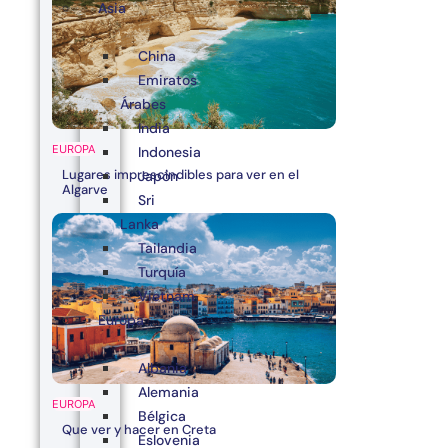
Asia
China
Emiratos
Árabes
India
EUROPA
Indonesia
Lugares imprescindibles para ver en el
Japón
Algarve
Sri
Lanka
Tailandia
Turquía
Vietnam
Europa
Albania
Alemania
EUROPA
Bélgica
Que ver y hacer en Creta
Eslovenia