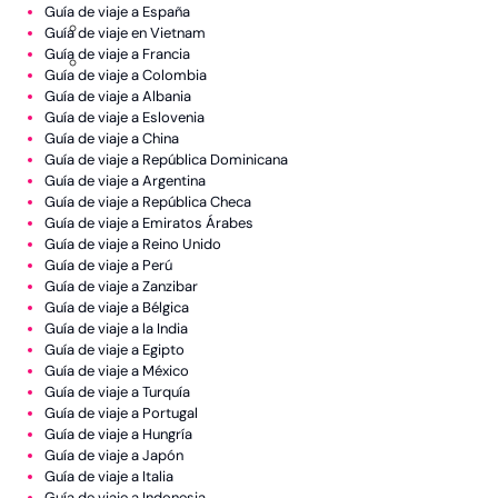
Guía de viaje a España
Guía de viaje en Vietnam
Guía de viaje a Francia
Guía de viaje a Colombia
Egipto
Guía de viaje a Albania
Guía de viaje a Eslovenia
Marruecos
Guía de viaje a China
Guía de viaje a República Dominicana
Zanzíbar
Guía de viaje a Argentina
Guía de viaje a República Checa
Argentina
Guía de viaje a Emiratos Árabes
Guía de viaje a Reino Unido
Colombia
Guía de viaje a Perú
Guía de viaje a Zanzibar
Las Bahamas
Guía de viaje a Bélgica
Guía de viaje a la India
México
Guía de viaje a Egipto
Guía de viaje a México
Perú
Guía de viaje a Turquía
Guía de viaje a Portugal
República Dominicana
Guía de viaje a Hungría
China
Guía de viaje a Japón
Guía de viaje a Italia
Emiratos Árabes
Guía de viaje a Indonesia