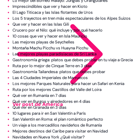
Lo mejor del Borneo Malayo: Junglas y Orangutanes
Imprescindibles que ver y hacer en Kioto
El Lago Titicaca y las Islas flotantes de Uros
Los 5 trayectos en tren más espectaculares de los Alpes Suizos
Que ver y hacer en las Islas Gili
Crucero por el Nilo: qué incluye y por qué hacerlo
10 cosas que ver y hacer en Isla Mauricio
Las mejores playas de Seychelles
Montaña Machu Picchu vs Huayna Picchu
Las mejores playas paradisíacas de Sri Lanka
Gastronomía griega: platos que debes probar en tu viaje a Grecia
Ruta por lo mejor de Cinque Terre en 3 días
Gastronomía Tailandesa: platos que debes probar
Las 4 Ciudades Imperiales de Marruecos
Los mejores Parques Naturales para hacer un Safari en Kenia
Ruta por los mejores Castillos del Valle del Loira
Qué ver en Rumanía en 7 días
Qué ver en Burgos y alrededores en 4 días
Ver post de América
Qué ver en Granada en 3 días
10 lugares para ir en San Valentín a París
China
San Valentín en Roma: el plan romántico perfecto
Emiratos Árabes
Un viaje a los mercadillos navideños de Rumanía
Mejores destinos del Caribe para visitar en Navidad
Indonesia
Navidades en Nueva York ¿Qué visitar?