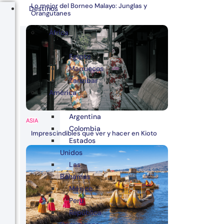
Lo mejor del Borneo Malayo: Junglas y
Destinos
Orangutanes
África
Egipto
Marruecos
Zanzibar
América
Argentina
ASIA
Colombia
Imprescindibles que ver y hacer en Kioto
Estados
Unidos
Las
Bahamas
México
Perú
República