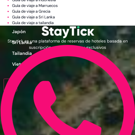
Guía de viaje a Marruecos
India
Guía de viaje a Grecia
Guía de viaje a Sri Lanka
Indonesia
Guía de viaje a tailandia
Japón
Staytick es una plataforma de reservas de hoteles basada en
Sri Lanka
suscripción con precios muy exclusivos
Tailandia
Vietnam
X