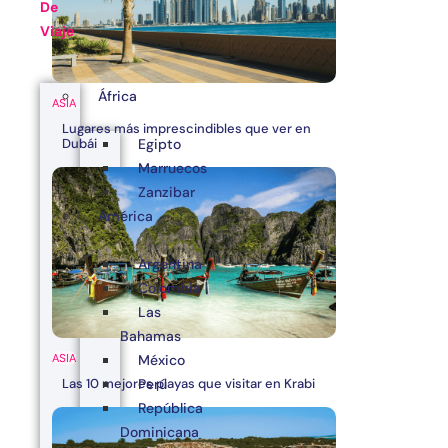
De
Viaje
África
ASIA
Lugares más imprescindibles que ver en
Egipto
Dubái
Marruecos
Zanzibar
América
Argentina
Colombia
Las
Bahamas
ASIA
México
Las 10 mejores playas que visitar en Krabi
Perú
República
Dominicana