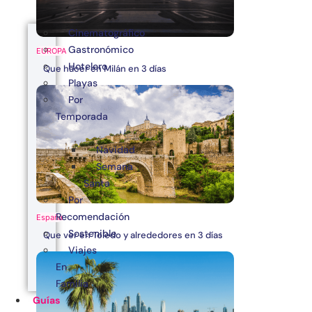
Cinematográfico
Gastronómico
EUROPA
Hotelero
Que hacer en Milán en 3 días
Playas
Por
Temporada
Navidad
Semana
Santa
Por
Recomendación
España
Sostenible
Que ver en Toledo y alrededores en 3 días
Viajes
En
Familia
Guías