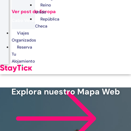
Reino
Ver post de Europa
Unido
República
Cabo Verde
Checa
Egipto
Viajes
Organizados
Kenia
Reserva
Marruecos
Tu
Alojamiento
Zanzíbar
Explora nuestro Mapa Web