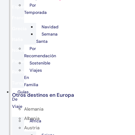
Por
España
Temporada
Francia
Navidad
Grecia
Semana
Italia
Santa
Por
Noruega
Recomendación
Portugal
Sostenible
Viajes
Reino Unido
En
Turquía
Familia
Guías
Otros destinos en Europa
De
Viaje
Alemania
Albania
África
Austria