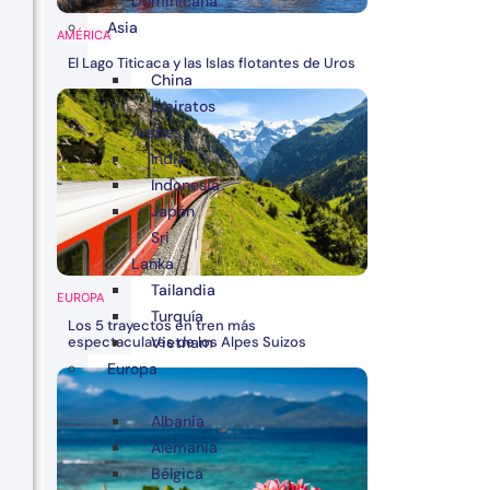
Dominicana
Asia
AMÉRICA
El Lago Titicaca y las Islas flotantes de Uros
China
Emiratos
Árabes
India
Indonesia
Japón
Sri
Lanka
Tailandia
EUROPA
Turquía
Los 5 trayectos en tren más
espectaculares de los Alpes Suizos
Vietnam
Europa
Albania
Alemania
Bélgica