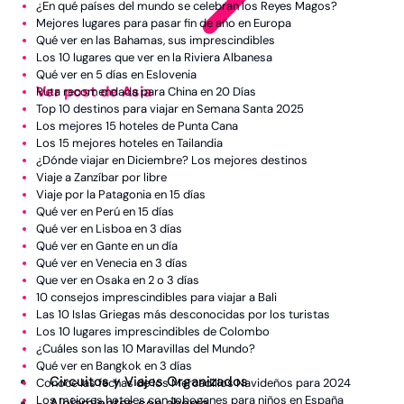
¿En qué países del mundo se celebran los Reyes Magos?
Mejores lugares para pasar fin de año en Europa
Qué ver en las Bahamas, sus imprescindibles
Los 10 lugares que ver en la Riviera Albanesa
Qué ver en 5 días en Eslovenia
Ver post de Asia
Ruta recomendada para China en 20 Días
Top 10 destinos para viajar en Semana Santa 2025
Cinematográfico
Los mejores 15 hoteles de Punta Cana
Los 15 mejores hoteles en Tailandia
Familiar
¿Dónde viajar en Diciembre? Los mejores destinos
Viaje a Zanzíbar por libre
Gastronómico
Viaje por la Patagonia en 15 días
Qué ver en Perú en 15 días
Hotelero
Qué ver en Lisboa en 3 días
Qué ver en Gante en un día
Playas
Qué ver en Venecia en 3 días
Que ver en Osaka en 2 o 3 días
Naturaleza
10 consejos imprescindibles para viajar a Bali
Por Temporada
Las 10 Islas Griegas más desconocidas por los turistas
Los 10 lugares imprescindibles de Colombo
Sostenible
¿Cuáles son las 10 Maravillas del Mundo?
Qué ver en Bangkok en 3 días
Circuitos y Viajes Organizados
Conoce las fechas de los Mercadillos Navideños para 2024
Los mejores hoteles con toboganes para niños en España
Alojamientos con ahorro