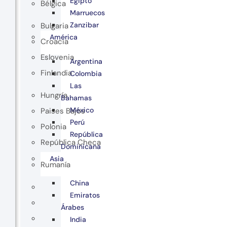
Egipto
Bélgica
Marruecos
Zanzibar
Bulgaria
América
Croacia
Eslovenia
Argentina
Finlandia
Colombia
Las
Hungría
Bahamas
México
Paises Bajos
Perú
Polonia
República
República Checa
Dominicana
Asia
Rumanía
China
Emiratos
Árabes
India