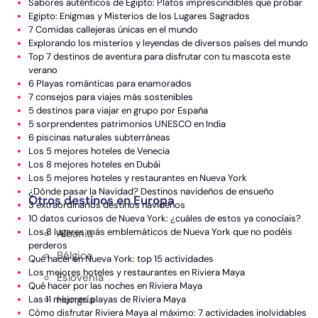
Sabores auténticos de Egipto: Platos imprescindibles que probar
Egipto: Enigmas y Misterios de los Lugares Sagrados
España
7 Comidas callejeras únicas en el mundo
Explorando los misterios y leyendas de diversos países del mundo
Francia
Top 7 destinos de aventura para disfrutar con tu mascota este
Grecia
verano
6 Playas románticas para enamorados
Italia
7 consejos para viajes más sostenibles
5 destinos para viajar en grupo por España
Portugal
5 sorprendentes patrimonios UNESCO en India
6 piscinas naturales subterráneas
Reino Unido
Los 5 mejores hoteles de Venecia
Los 8 mejores hoteles en Dubái
Turquía
Los 5 mejores hoteles y restaurantes en Nueva York
¿Dónde pasar la Navidad? Destinos navideños de ensueño
Otros destinos en Europa
3 extraordinarios destinos navideños
10 datos curiosos de Nueva York: ¿cuáles de estos ya conocíais?
Los 8 lugares más emblemáticos de Nueva York que no podéis
Albania
perderos
Bélgica
Qué hacer en Nueva York: top 15 actividades
Los mejores hoteles y restaurantes en Riviera Maya
Eslovenia
Qué hacer por las noches en Riviera Maya
Hungría
Las 11 mejores playas de Riviera Maya
Cómo disfrutar Riviera Maya al máximo: 7 actividades inolvidables