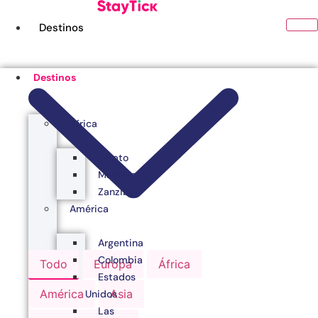
Ir
al
Destinos
contenido
Destinos
África
Egipto
Marruecos
Zanzibar
América
Argentina
Colombia
Todo
Europa
África
Estados
América
Asia
Unidos
Las