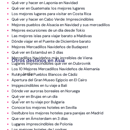
Qué ver y hacer en Laponia en Navidad
Japón
Qué ver en Guatemala: los mejores lugares
Los mejores lugares para visitar en Costa Rica
Maldivas
Qué ver y hacer en Cabo Verde: Imprescindibles
Mejores pueblos de Alsacia en Navidad y sus mercadillos
Sri Lanka
Mejores excursiones de un día desde Tokio
Las mejores islas para viajar barato a Maldivas
Tailandia
Dónde viajar en el Puente de Diciembre barato
Mejores Mercadillos Navideños de Budapest
Vietnam
Qué ver en Estambul en 3 días
Mercadillos Navideños más increíbles de Viena
Otros destinos en Asia
Lugares Imprescindibles que ver en Dubrovnik
Los 10 Mejores Mercadillos Navideños de Alemania
India
Ruta por los Pueblos Blancos de Cádiz
Apertura del Gran Museo Egipcio en El Cairo
Imprescindibles en tu viaje a Bali
Dónde ver auroras boreales en Noruega​
Qué ver en Brujas en un día
Que ver en tu viaje por Bulgaria
Conoce los mejores hoteles en Sevilla
Descubre los mejores hoteles para parejas en Madrid
Que ver en Ámsterdam en 3 días
Lugares imprescindibles de Polonia
Los mejores hoteles de Londres