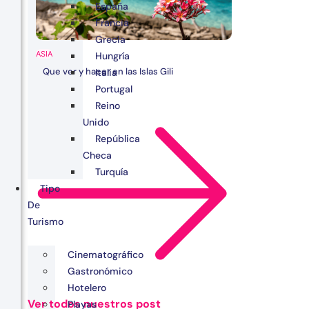
España
Francia
Grecia
ASIA
Hungría
Que ver y hacer en las Islas Gili
Italia
Portugal
Reino
Unido
República
Checa
Turquía
Tipo
De
Turismo
Cinematográfico
Gastronómico
Hotelero
Ver todos nuestros post
Playas