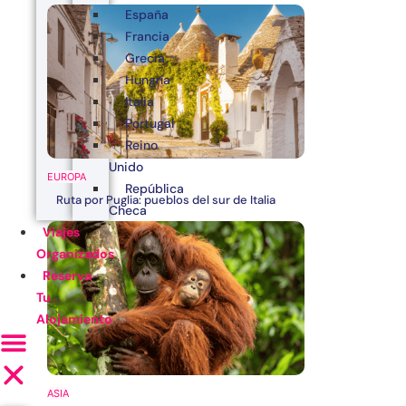
España
Francia
Grecia
Hungría
Italia
Portugal
Reino
Unido
EUROPA
República
Ruta por Puglia: pueblos del sur de Italia
Checa
Viajes
Organizados
Reserva
Tu
Alojamiento
ASIA