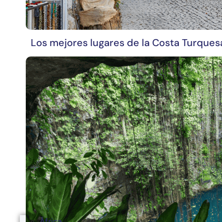
Los mejores lugares de la Costa Turques
África