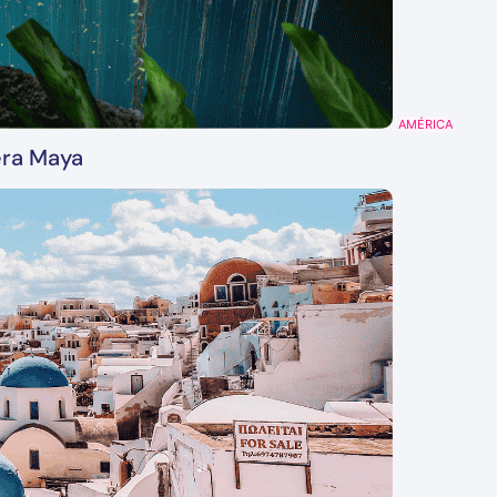
AMÉRICA
era Maya