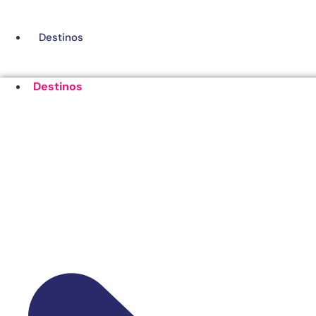
Ir
al
Destinos
contenido
Destinos