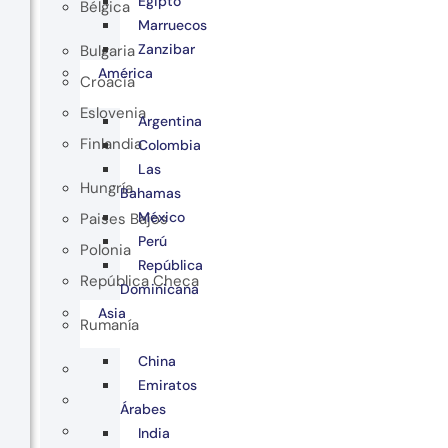
Egipto
Bélgica
Marruecos
Zanzibar
Bulgaria
América
Croacia
Eslovenia
Argentina
Finlandia
Colombia
Las
Hungría
Bahamas
México
Paises Bajos
Perú
Polonia
República
República Checa
Dominicana
Asia
Rumanía
China
Emiratos
Árabes
India