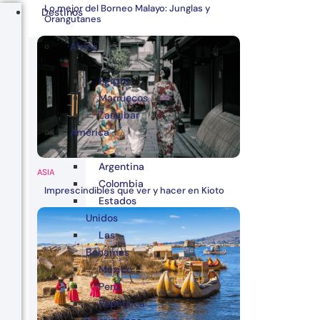
Lo mejor del Borneo Malayo: Junglas y
Destinos
Orangutanes
África
Egipto
Marruecos
Zanzibar
América
Argentina
ASIA
Colombia
Imprescindibles que ver y hacer en Kioto
Estados
Unidos
Las
Bahamas
México
Perú
República