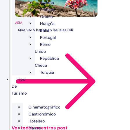
España
Francia
Grecia
ASIA
Hungría
Que ver y hacer en las Islas Gili
Italia
Portugal
Reino
Unido
República
Checa
Turquía
Tipo
De
Turismo
Cinematográfico
Gastronómico
Hotelero
Ver todos nuestros post
Playas