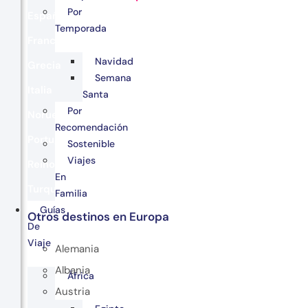
Por
España
Temporada
Francia
Navidad
Grecia
Semana
Italia
Santa
Por
Noruega
Recomendación
Portugal
Sostenible
Viajes
Reino Unido
En
Turquía
Familia
Guías
Otros destinos en Europa
De
Viaje
Alemania
Albania
África
Austria