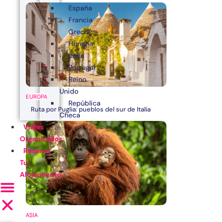
España
Francia
Grecia
Hungría
Italia
Portugal
Reino
Unido
EUROPA
República
Ruta por Puglia: pueblos del sur de Italia
Checa
Viajes
Organizados
Reserva
Tu
Alojamiento
ASIA