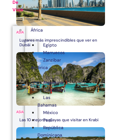
De
Viaje
África
ASIA
Lugares más imprescindibles que ver en
Egipto
Dubái
Marruecos
Zanzibar
América
Argentina
Colombia
Las
Bahamas
ASIA
México
Las 10 mejores playas que visitar en Krabi
Perú
República
Dominicana