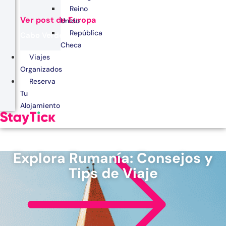
Reino
Ver post de Europa
Unido
República
Cabo Verde
Checa
Egipto
Viajes
Organizados
Kenia
Reserva
Marruecos
Tu
Alojamiento
Zanzíbar
Explora Rumanía: Consejos y
Tips de Viaje