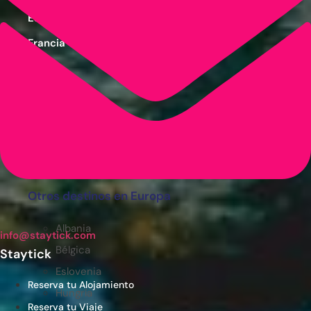
España
Francia
Grecia
Italia
Portugal
Reino Unido
Turquía
Otros destinos en Europa
Albania
info@staytick.com
Bélgica
Staytick
Eslovenia
Reserva tu Alojamiento
Hungría
Reserva tu Viaje