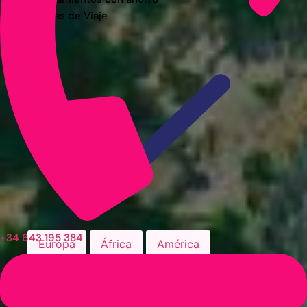
Guías de Viaje
+34 643 195 384
Europa
África
América
Asia
Alemania