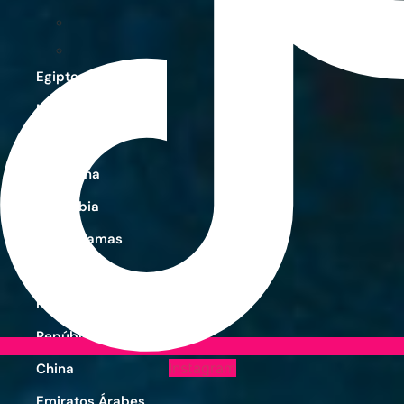
Egipto
Marruecos
Zanzíbar
Argentina
Colombia
Las Bahamas
México
Perú
República Dominicana
Instagram
China
Emiratos Árabes