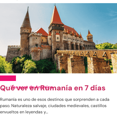
EUROPA
Qué ver en Rumanía en 7 días
Ver post de América
China
Rumanía es uno de esos destinos que sorprenden a cada
Emiratos Árabes
paso. Naturaleza salvaje, ciudades medievales, castillos
envueltos en leyendas y...
Indonesia