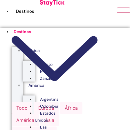
Ir
al
Destinos
contenido
Destinos
África
Egipto
Marruecos
Zanzibar
América
Argentina
Colombia
Todo
Europa
África
Estados
América
Asia
Unidos
Las