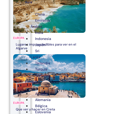
Asia
China
Emiratos
Árabes
India
EUROPA
Indonesia
Lugares imprescindibles para ver en el
Japón
Algarve
Sri
Lanka
Tailandia
Turquía
Vietnam
Europa
Albania
Alemania
EUROPA
Bélgica
Que ver y hacer en Creta
Eslovenia