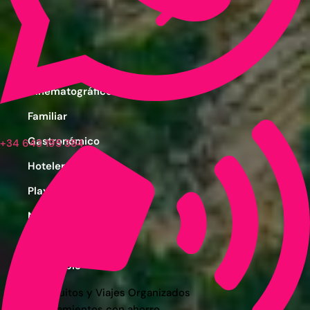
Ver post de Asia
Cinematográfico
Familiar
Gastronómico
+34 643 195 384
Hotelero
Playas
Naturaleza
Por Temporada
Sostenible
Circuitos y Viajes Organizados
Alojamientos con ahorro