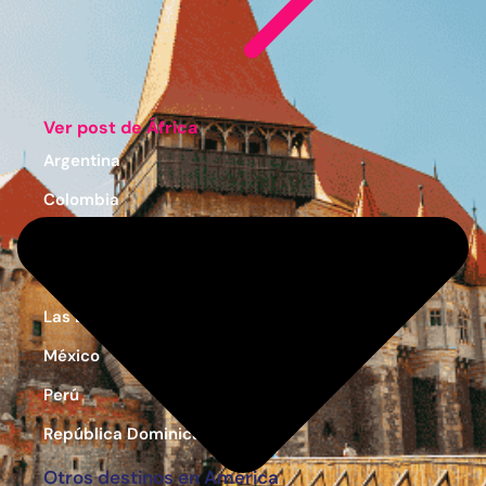
Ver post de África
Argentina
Colombia
Costa Rica
Estados Unidos
Las Bahamas
México
Perú
República Dominicana
Otros destinos en América