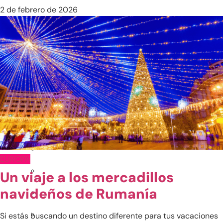
2 de febrero de 2026
Japón
Maldivas
Sri Lanka
Tailandia
Vietnam
Otros destinos en Asia
India
EUROPA
Un viaje a los mercadillos
navideños de Rumanía
Si estás buscando un destino diferente para tus vacaciones