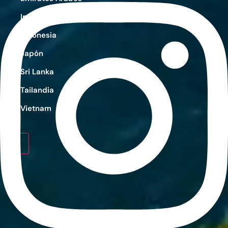
India
Indonesia
Japón
Sri Lanka
Tailandia
Vietnam
X