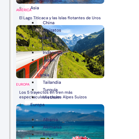
Dominicana
Asia
AMÉRICA
El Lago Titicaca y las Islas flotantes de Uros
China
Emiratos
Árabes
India
Indonesia
Japón
Sri
Lanka
Tailandia
EUROPA
Turquía
Los 5 trayectos en tren más
espectaculares de los Alpes Suizos
Vietnam
Europa
Albania
Alemania
Bélgica