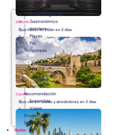
Cinematográfico
Gastronómico
EUROPA
Hotelero
Que hacer en Milán en 3 días
Playas
Por
Temporada
Navidad
Semana
Santa
Por
Recomendación
España
Sostenible
Que ver en Toledo y alrededores en 3 días
Viajes
En
Familia
Guías