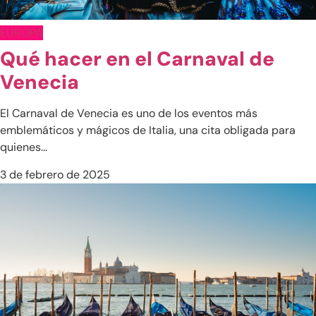
España
EUROPA
Francia
Qué hacer en el Carnaval de
Grecia
Venecia
Italia
El Carnaval de Venecia es uno de los eventos más
Portugal
emblemáticos y mágicos de Italia, una cita obligada para
Reino Unido
quienes...
Turquía
3 de febrero de 2025
Otros destinos en Europa
Albania
Bélgica
Eslovenia
Hungría