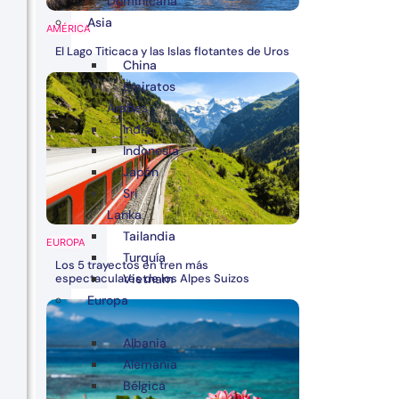
Dominicana
Asia
AMÉRICA
El Lago Titicaca y las Islas flotantes de Uros
China
Emiratos
Árabes
India
Indonesia
Japón
Sri
Lanka
Tailandia
EUROPA
Turquía
Los 5 trayectos en tren más
espectaculares de los Alpes Suizos
Vietnam
Europa
Albania
Alemania
Bélgica