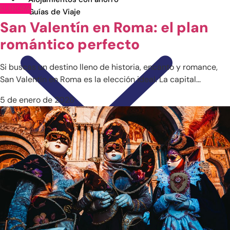
EUROPA
Guías de Viaje
San Valentín en Roma: el plan
romántico perfecto
Si buscas un destino lleno de historia, encanto y romance,
San Valentín en Roma es la elección ideal. La capital...
5 de enero de 2026
Europa
África
América
Asia
Alemania