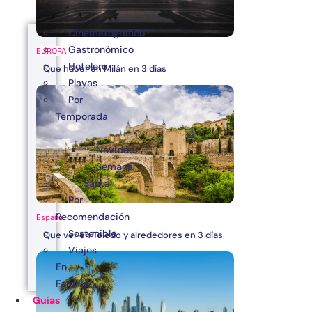
Cinematográfico
Gastronómico
EUROPA
Hotelero
Que hacer en Milán en 3 días
Playas
Por
Temporada
Navidad
Semana
Santa
Por
Recomendación
España
Sostenible
Que ver en Toledo y alrededores en 3 días
Viajes
En
Familia
Guías