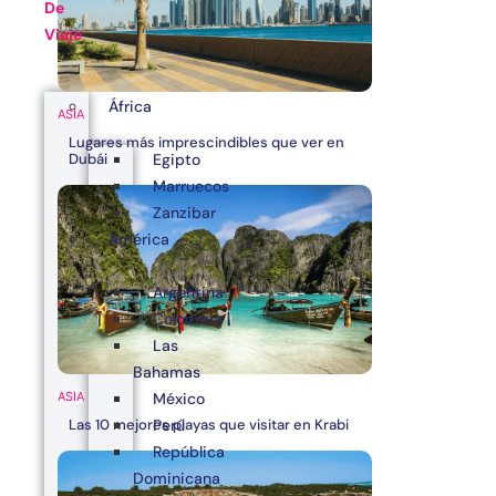
De
Viaje
África
ASIA
Lugares más imprescindibles que ver en
Egipto
Dubái
Marruecos
Zanzibar
América
Argentina
Colombia
Las
Bahamas
ASIA
México
Las 10 mejores playas que visitar en Krabi
Perú
República
Dominicana