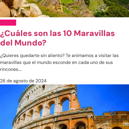
ÁFRICA
Egipto
¿Cuáles son las 10 Maravillas
Marruecos
del Mundo?
Zanzíbar
¿Quieres quedarte sin aliento? Te animamos a visitar las
Argentina
maravillas que el mundo esconde en cada uno de sus
Colombia
rincones....
Las Bahamas
26 de agosto de 2024
México
Perú
República Dominicana
China
Emiratos Árabes