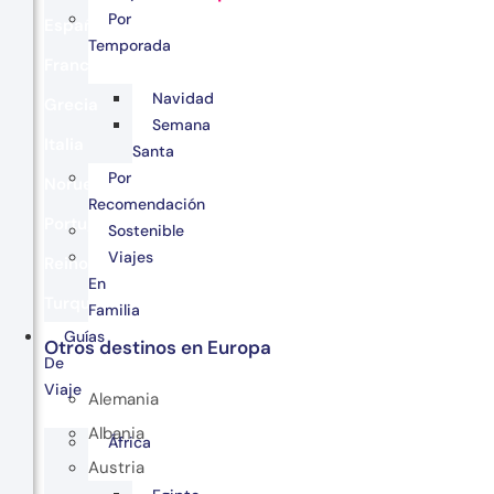
Por
España
Temporada
Francia
Navidad
Grecia
Semana
Italia
Santa
Por
Noruega
Recomendación
Portugal
Sostenible
Viajes
Reino Unido
En
Turquía
Familia
Guías
Otros destinos en Europa
De
Viaje
Alemania
Albania
África
Austria