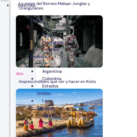
Lo mejor del Borneo Malayo: Junglas y
Destinos
Orangutanes
África
Egipto
Marruecos
Zanzibar
América
Argentina
ASIA
Colombia
Imprescindibles que ver y hacer en Kioto
Estados
Unidos
Las
Bahamas
México
Perú
República