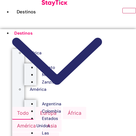
Ir
al
Destinos
contenido
Destinos
África
Egipto
Marruecos
Zanzibar
América
Argentina
Colombia
Todo
Europa
África
Estados
América
Asia
Unidos
Las