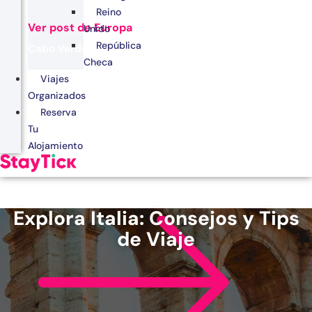
Reino
Ver post de Europa
Unido
República
Cabo Verde
Checa
Egipto
Viajes
Organizados
Kenia
Reserva
Marruecos
Tu
Alojamiento
Zanzíbar
Explora Italia: Consejos y Tips
de Viaje