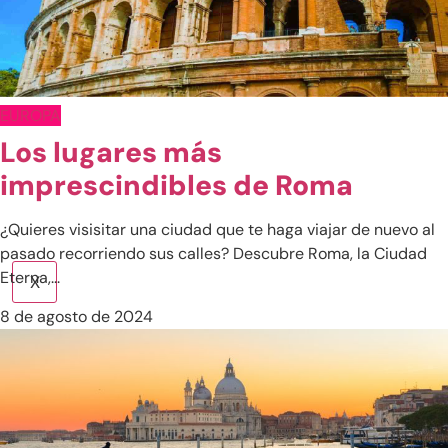
India
Indonesia
Japón
EUROPA
Sri Lanka
Los lugares más
imprescindibles de Roma
Tailandia
Vietnam
¿Quieres visisitar una ciudad que te haga viajar de nuevo al
pasado recorriendo sus calles? Descubre Roma, la Ciudad
Eterna,...
X
8 de agosto de 2024