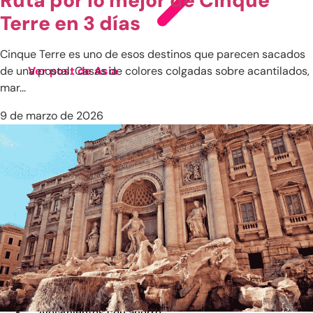
Ruta por lo mejor de Cinque
Terre en 3 días
Cinque Terre es uno de esos destinos que parecen sacados
Ver post de Asia
de una postal. Casas de colores colgadas sobre acantilados,
mar...
Cinematográfico
9 de marzo de 2026
Familiar
Gastronómico
Hotelero
Playas
Naturaleza
Por Temporada
Sostenible
Circuitos y Viajes Organizados
Alojamientos con ahorro