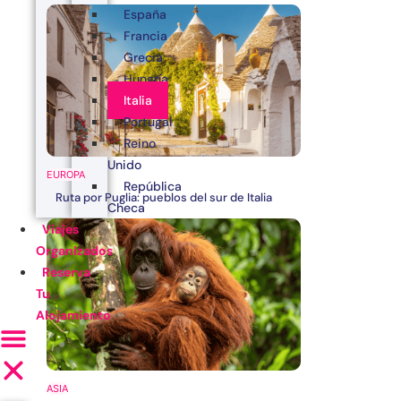
España
Francia
Grecia
Hungría
Italia
Portugal
Reino
Unido
EUROPA
República
Ruta por Puglia: pueblos del sur de Italia
Checa
Viajes
Organizados
Reserva
Tu
Alojamiento
ASIA