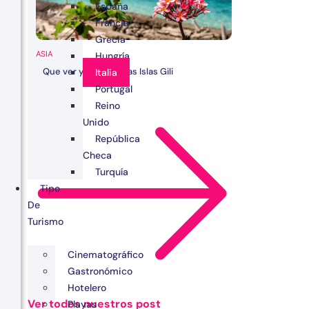
España
Francia
Grecia
ASIA
Hungría
Que ver y hacer en las Islas Gili
Italia
Portugal
Reino
Unido
República
Checa
Turquía
Tipo
De
Turismo
Cinematográfico
Gastronómico
Hotelero
Ver todos nuestros post
Playas