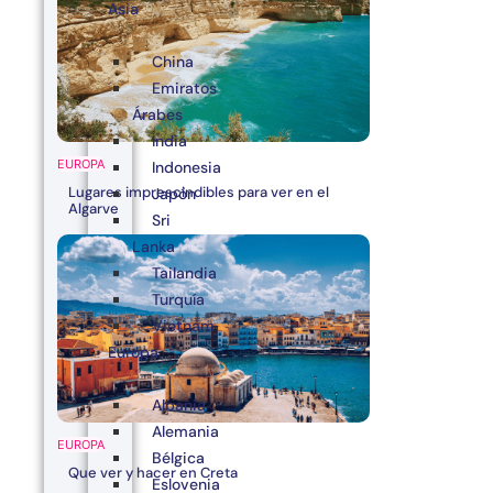
Asia
China
Emiratos
Árabes
India
EUROPA
Indonesia
Lugares imprescindibles para ver en el
Japón
Algarve
Sri
Lanka
Tailandia
Turquía
Vietnam
Europa
Albania
Alemania
EUROPA
Bélgica
Que ver y hacer en Creta
Eslovenia