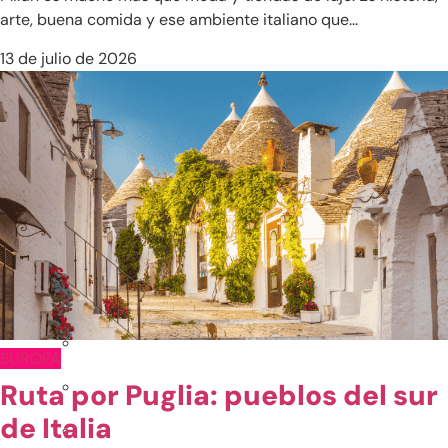
arte, buena comida y ese ambiente italiano que...
Japón
13 de julio de 2026
Maldivas
Sri Lanka
Tailandia
Vietnam
Otros destinos en Asia
India
EUROPA
Ruta por Puglia: pueblos del sur
de Italia