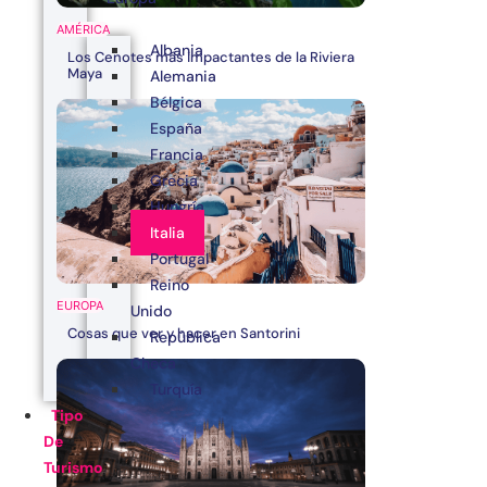
AMÉRICA
Albania
Los Cenotes más impactantes de la Riviera
Maya
Alemania
Bélgica
España
Francia
Grecia
Hungría
Italia
Portugal
Reino
EUROPA
Unido
Cosas que ver y hacer en Santorini
República
Checa
Turquía
Tipo
De
Turismo