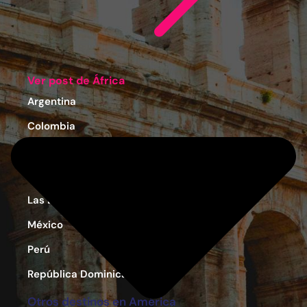
Ver post de África
Argentina
Colombia
Costa Rica
Estados Unidos
Las Bahamas
México
Perú
República Dominicana
Otros destinos en América