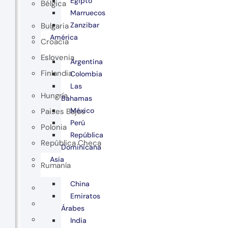
Egipto
Bélgica
Marruecos
Zanzibar
Bulgaria
América
Croacia
Eslovenia
Argentina
Finlandia
Colombia
Las
Hungría
Bahamas
México
Paises Bajos
Perú
Polonia
República
República Checa
Dominicana
Asia
Rumanía
China
Emiratos
Árabes
India