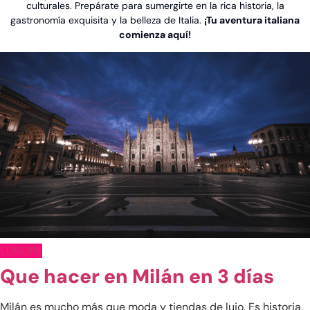
culturales. Prepárate para sumergirte en la rica historia, la
gastronomía exquisita y la belleza de Italia.
¡Tu aventura italiana
comienza aquí!
Ver post de América
EUROPA
China
Que hacer en Milán en 3 días
Emiratos Árabes
Indonesia
Milán es mucho más que moda y tiendas de lujo. Es historia,