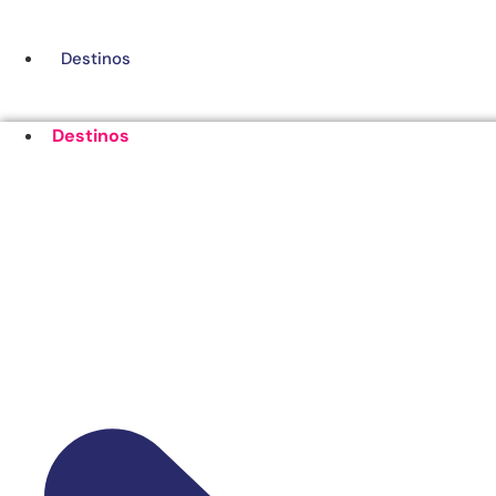
Ir
al
Destinos
contenido
Destinos