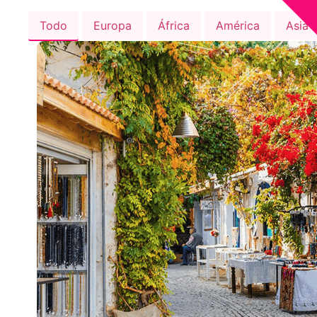
Todo
Europa
África
América
Asia