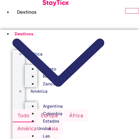
Ir
al
Destinos
contenido
Destinos
África
Egipto
Marruecos
Zanzibar
América
Argentina
Colombia
Todo
Europa
África
Estados
América
Asia
Unidos
Las