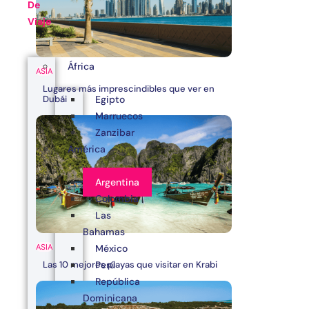
De
Viaje
África
ASIA
Lugares más imprescindibles que ver en
Egipto
Dubái
Marruecos
Zanzibar
América
Argentina
Colombia
Las
Bahamas
ASIA
México
Las 10 mejores playas que visitar en Krabi
Perú
República
Dominicana