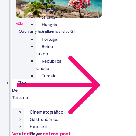
España
Francia
Grecia
ASIA
Hungría
Que ver y hacer en las Islas Gili
Italia
Portugal
Reino
Unido
República
Checa
Turquía
Tipo
De
Turismo
Cinematográfico
Gastronómico
Hotelero
Ver todos nuestros post
Playas