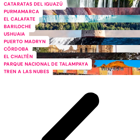
CATARATAS DEL IGUAZÚ
PURMAMARCA
EL CALAFATE
BARILOCHE
USHUAIA
PUERTO MADRYN
CÓRDOBA
EL CHALTÉN
PARQUE NACIONAL DE TALAMPAYA
TREN A LAS NUBES