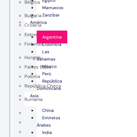
Egipto
Bélgica
Marruecos
Zanzibar
Bulgaria
América
Croacia
Eslovenia
Argentina
Finlandia
Colombia
Las
Hungría
Bahamas
México
Paises Bajos
Perú
Polonia
República
República Checa
Dominicana
Asia
Rumanía
China
Emiratos
Árabes
India