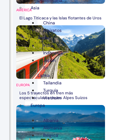
Dominicana
Asia
AMÉRICA
El Lago Titicaca y las Islas flotantes de Uros
China
Emiratos
Árabes
India
Indonesia
Japón
Sri
Lanka
Tailandia
EUROPA
Turquía
Los 5 trayectos en tren más
espectaculares de los Alpes Suizos
Vietnam
Europa
Albania
Alemania
Bélgica