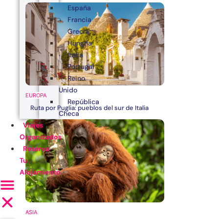
España
Francia
Grecia
Hungría
Italia
Portugal
Reino
Unido
EUROPA
República
Ruta por Puglia: pueblos del sur de Italia
Checa
Viajes
Organizados
Reserva
Tu
Alojamiento
ASIA