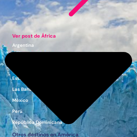
Ver post de África
Argentina
Colombia
Costa Rica
Estados Unidos
Las Bahamas
México
Perú
República Dominicana
Otros destinos en América