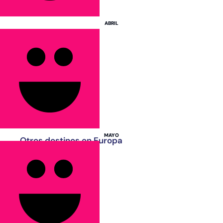
España
ABRIL
Francia
Grecia
Italia
Portugal
Reino Unido
Turquía
MAYO
Otros destinos en Europa
Albania
Bélgica
Eslovenia
Hungría