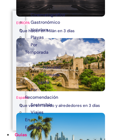
Cinematográfico
Gastronómico
EUROPA
Hotelero
Que hacer en Milán en 3 días
Playas
Por
Temporada
Navidad
Semana
Santa
Por
Recomendación
España
Sostenible
Que ver en Toledo y alrededores en 3 días
Viajes
En
Familia
Guías