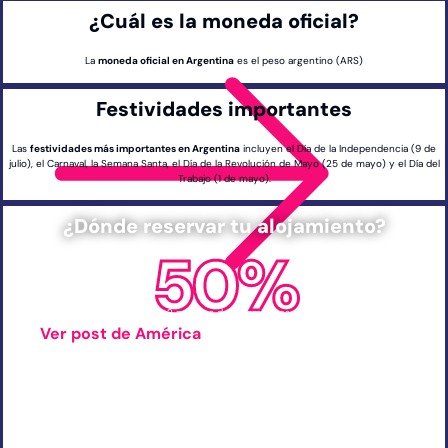
¿Cuál es la moneda oficial?
La
moneda oficial en Argentina
es el peso argentino (ARS)
Festividades importantes
Las
festividades más importantes en Argentina
incluyen el Día de la Independencia (9 de
julio), el Carnaval, la Semana Santa, el Día de la Revolución de Mayo (25 de mayo) y el Día del
Trabajo (1 de mayo).
¿Dónde reservar tu alojamiento?
50%
+ 2 millones de alojamientos
Ver post de América
China
Emiratos Árabes
Indonesia