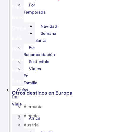
Por
España
Temporada
Francia
Navidad
Grecia
Semana
Italia
Santa
Por
Noruega
Recomendación
Portugal
Sostenible
Viajes
Reino Unido
En
Turquía
Familia
Guías
Otros destinos en Europa
De
Viaje
Alemania
Albania
África
Austria