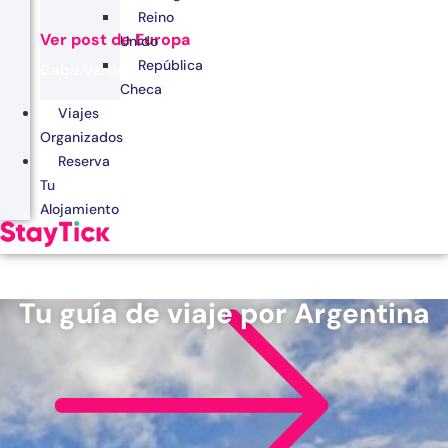
Reino
Ver post de Europa
Unido
República
Cabo Verde
Checa
Egipto
Viajes
Organizados
Kenia
Reserva
Marruecos
Tu
Alojamiento
Zanzíbar
Tu guía de viaje por Argentina