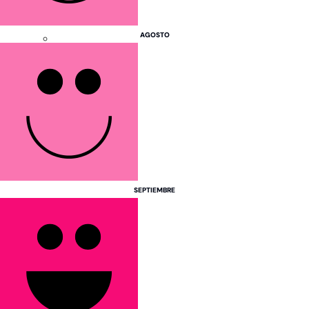
AGOSTO
Egipto
Marruecos
Zanzíbar
Argentina
Colombia
Las Bahamas
SEPTIEMBRE
México
Perú
República Dominicana
China
Emiratos Árabes