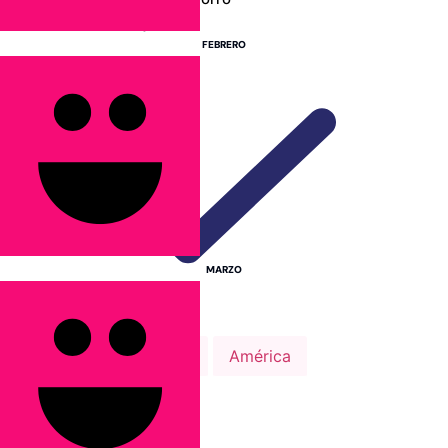
Guías de Viaje
FEBRERO
MARZO
Europa
África
América
Asia
Alemania