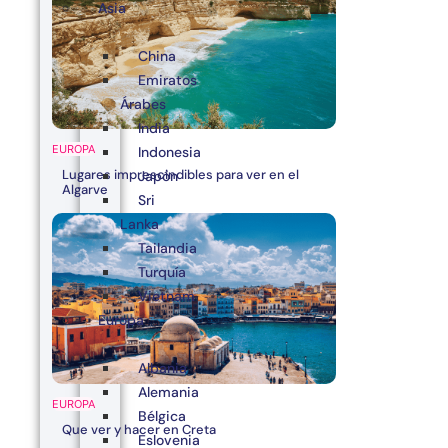
Asia
China
Emiratos
Árabes
India
EUROPA
Indonesia
Lugares imprescindibles para ver en el
Japón
Algarve
Sri
Lanka
Tailandia
Turquía
Vietnam
Europa
Albania
Alemania
EUROPA
Bélgica
Que ver y hacer en Creta
Eslovenia