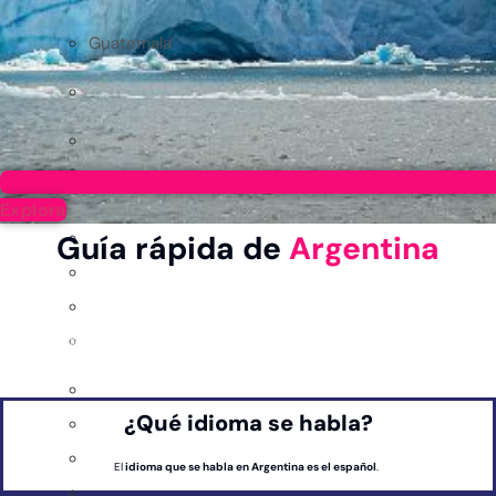
Guatemala
Explora
Guía rápida de
Argentina
Información General
Un país diverso con paisajes impresionantes, desde las montañas de los Andes hasta las vastas
pampas y la Patagonia. Con una rica cultura, gastronomía y ciudades vibrantes, es un destino
único.
¿Qué idioma se habla?
El
idioma que se habla en Argentina es el español
.