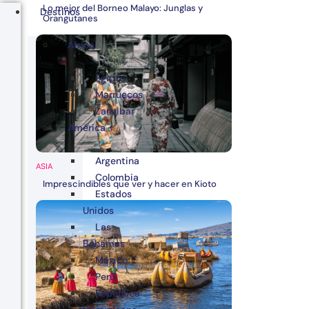
Lo mejor del Borneo Malayo: Junglas y
Destinos
Orangutanes
África
Egipto
Marruecos
Zanzibar
América
Argentina
ASIA
Colombia
Imprescindibles que ver y hacer en Kioto
Estados
Unidos
Las
Bahamas
México
Perú
República