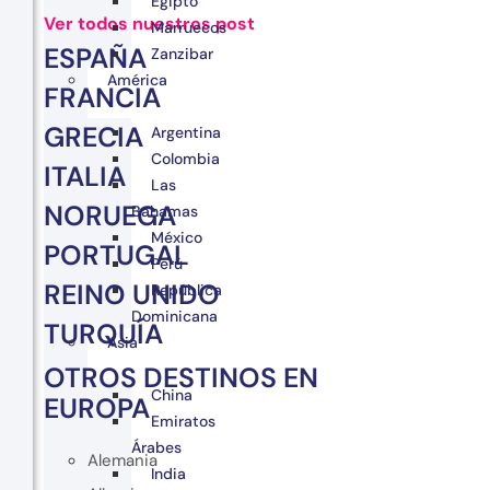
Egipto
Ver todos nuestros post
Marruecos
ESPAÑA
Zanzibar
América
FRANCIA
GRECIA
Argentina
Colombia
ITALIA
Las
NORUEGA
Bahamas
México
PORTUGAL
Perú
REINO UNIDO
República
Dominicana
TURQUÍA
Asia
OTROS DESTINOS EN
China
EUROPA
Emiratos
Árabes
Alemania
India