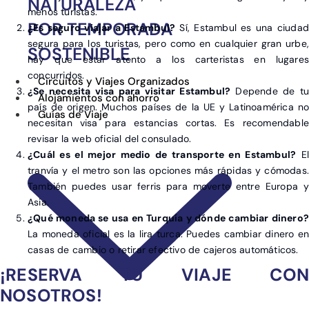
NATURALEZA
menos turistas.
POR TEMPORADA
¿Es seguro viajar a Estambul?
Sí, Estambul es una ciudad
segura para los turistas, pero como en cualquier gran urbe,
SOSTENIBLE
hay que estar atento a los carteristas en lugares
concurridos.
Circuitos y Viajes Organizados
¿Se necesita visa para visitar Estambul?
Depende de tu
Alojamientos con ahorro
país de origen. Muchos países de la UE y Latinoamérica no
Guías de Viaje
necesitan visa para estancias cortas. Es recomendable
revisar la web oficial del consulado.
¿Cuál es el mejor medio de transporte en Estambul?
El
tranvía y el metro son las opciones más rápidas y cómodas.
También puedes usar ferris para moverte entre Europa y
Asia.
¿Qué moneda se usa en Turquía y dónde cambiar dinero?
La moneda oficial es la lira turca. Puedes cambiar dinero en
casas de cambio o retirar efectivo de cajeros automáticos.
¡RESERVA TU VIAJE CON
NOSOTROS!