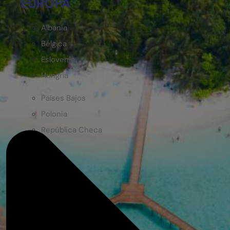
EUROPA
Albania
Bélgica
Eslovenia
Hungría
Países Bajos
Polonia
República Checa