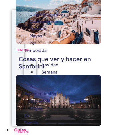
Cinematográfico
Gastronómico
Hotelero
Playas
Por
Temporada
EUROPA
Cosas que ver y hacer en
Navidad
Santorini
Semana
Santa
Por
Recomendación
Sostenible
Viajes
En
Familia
Guías
EUROPA