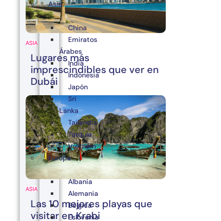
Asia
China
Emiratos
ASIA
Árabes
Lugares más
India
imprescindibles que ver en
Indonesia
Dubái
Japón
Sri
Lanka
Tailandia
Turquía
Vietnam
Europa
Albania
ASIA
Alemania
Las 10 mejores playas que
Bélgica
visitar en Krabi
Eslovenia