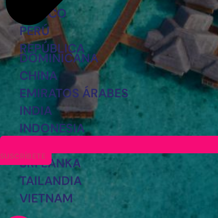
MÉXICO
PERÚ
REPÚBLICA
DOMINICANA
CHINA
EMIRATOS ÁRABES
INDIA
INDONESIA
JAPÓN
SUSCRÍBETE
SRI LANKA
TAILANDIA
VIETNAM