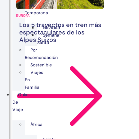
Por
Temporada
EUROPA
Los 5 trayectos en tren más
Navidad
espectaculares de los
Semana
Alpes Suizos
Santa
Por
Recomendación
Sostenible
Viajes
En
Familia
Guías
De
Viaje
África