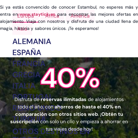
Si ya estás convencido de conocer Estambul, no esperes más y
entra en
www.staytick.es
para encontrar las mejores ofertas en
Europa
África
América
alojamiento. Viaja con nosotros y disfruta de una ciudad llena de
magia, historia y sabores únicos. ¡Te esperamos!
Asia
ALEMANIA
ESPAÑA
FRANCIA
40%
GRECIA
ITALIA
PORTUGAL
Disfruta de
reservas ilimitadas
de alojamientos
REINO UNIDO
todo el año, con
ahorros de hasta el 40% en
comparación con otros sitios web
. ¡
Obtén tu
TURQUÍA
suscripción
con solo un clic y empieza a ahorrar en
tus viajes desde hoy!
OTROS DESTINOS EN