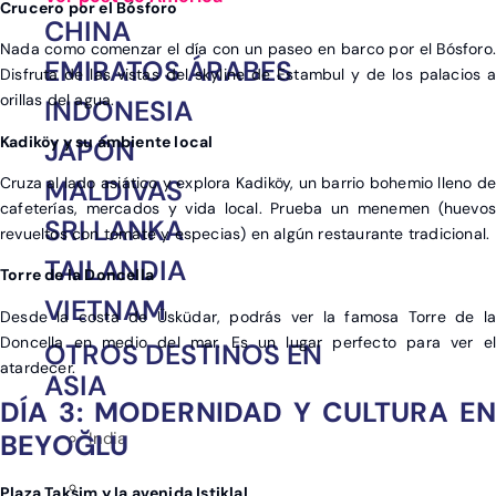
Crucero por el Bósforo
CHINA
Nada como comenzar el día con un paseo en barco por el Bósforo.
EMIRATOS ÁRABES
Disfruta de las vistas del skyline de Estambul y de los palacios a
orillas del agua.
INDONESIA
Kadiköy y su ambiente local
JAPÓN
Cruza al lado asiático y explora Kadiköy, un barrio bohemio lleno de
MALDIVAS
cafeterías, mercados y vida local. Prueba un menemen (huevos
SRI LANKA
revueltos con tomate y especias) en algún restaurante tradicional.
TAILANDIA
Torre de la Doncella
VIETNAM
Desde la costa de Üsküdar, podrás ver la famosa Torre de la
Doncella en medio del mar. Es un lugar perfecto para ver el
OTROS DESTINOS EN
atardecer.
ASIA
DÍA 3: MODERNIDAD Y CULTURA EN
India
BEYOĞLU
Plaza Taksim y la avenida Istiklal