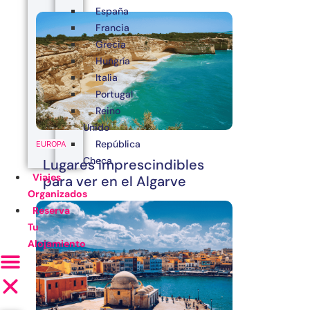
España
Francia
Grecia
Hungría
Italia
Portugal
Reino
Unido
República
EUROPA
Checa
Lugares imprescindibles
Viajes
para ver en el Algarve
Organizados
Reserva
Tu
Alojamiento