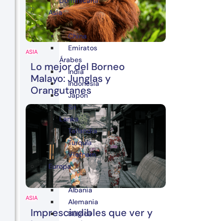
Dominicana
Asia
China
Emiratos
ASIA
Árabes
Lo mejor del Borneo
India
Malayo: Junglas y
Indonesia
Orangutanes
Japón
Sri
Lanka
Tailandia
Turquía
Vietnam
Europa
Albania
ASIA
Alemania
Imprescindibles que ver y
Bélgica