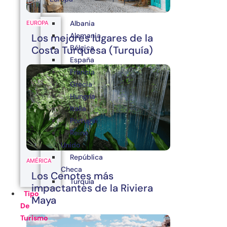
Albania
EUROPA
Alemania
Los mejores lugares de la
Bélgica
Costa Turquesa (Turquía)
España
Francia
Grecia
Hungría
Italia
Portugal
Reino
Unido
República
AMÉRICA
Checa
Los Cenotes más
Turquía
impactantes de la Riviera
Tipo
Maya
De
Turismo