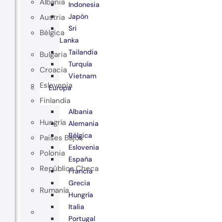
Albania
Indonesia
Japón
Austria
Sri
Bélgica
Lanka
Tailandia
Bulgaria
Turquía
Croacia
Vietnam
Eslovenia
Europa
Finlandia
Albania
Hungría
Alemania
Bélgica
Paises Bajos
Eslovenia
Polonia
España
República Checa
Francia
Grecia
Rumanía
Hungría
Italia
Portugal