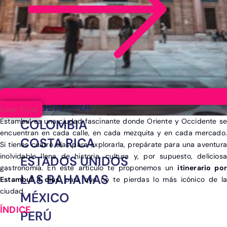
Ver post de África
ARGENTINA
Leer Post
Estambul es una ciudad fascinante donde Oriente y Occidente se
COLOMBIA
encuentran en cada calle, en cada mezquita y en cada mercado.
COSTA RICA
Si tienes cuatro días para explorarla, prepárate para una aventura
inolvidable llena de historia, cultura y, por supuesto, deliciosa
ESTADOS UNIDOS
gastronomía. En este artículo te proponemos un
itinerario por
LAS BAHAMAS
Estambul 4 días
, para que no te pierdas lo más icónico de l
ciudad.
MÉXICO
PERÚ