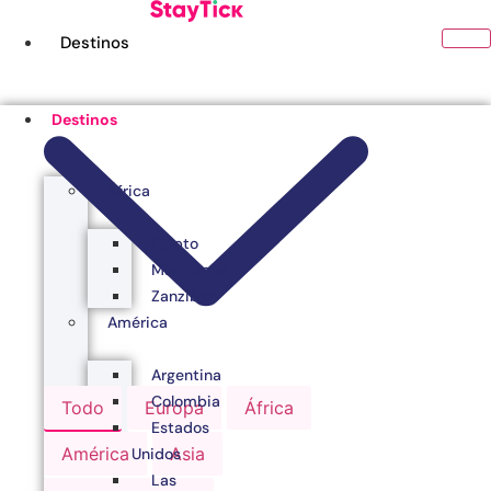
Ir
al
Destinos
contenido
Destinos
África
Egipto
Marruecos
Zanzibar
América
Argentina
Colombia
Todo
Europa
África
Estados
América
Asia
Unidos
Las