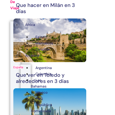
De
Que hacer en Milán en 3
Viaje
días
África
Egipto
Marruecos
Zanzibar
América
Argentina
España
Colombia
Que ver en Toledo y
Las
alrededores en 3 días
Bahamas
México
Perú
República
Dominicana