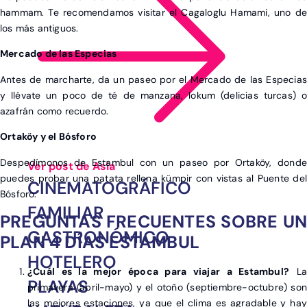
hammam. Te recomendamos visitar el Cagaloglu Hamami, uno de
los más antiguos.
Mercado de las Especias
Antes de marcharte, da un paseo por el Mercado de las Especias
y llévate un poco de té de manzana, lokum (delicias turcas) o
azafrán como recuerdo.
Ortaköy y el Bósforo
Despedímonos de Estambul con un paseo por Ortaköy, donde
Ver post de Asia
puedes probar una patata rellena kümpir con vistas al Puente del
CINEMATOGRÁFICO
Bósforo.
FAMILIAR
PREGUNTAS FRECUENTES SOBRE UN
GASTRONÓMICO
PLAN 4 DÍAS ESTAMBUL
HOTELERO
¿Cuál es la mejor época para viajar a Estambul?
La
PLAYAS
primavera (abril-mayo) y el otoño (septiembre-octubre) son
las mejores estaciones, ya que el clima es agradable y hay