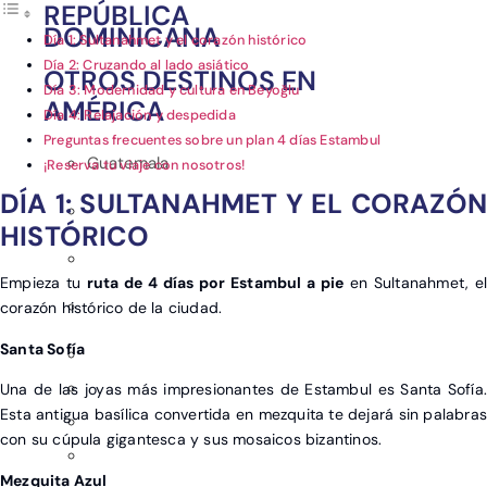
REPÚBLICA
DOMINICANA
Día 1: Sultanahmet y el corazón histórico
Día 2: Cruzando al lado asiático
OTROS DESTINOS EN
Día 3: Modernidad y cultura en Beyoğlu
AMÉRICA
Día 4: Relajación y despedida
Preguntas frecuentes sobre un plan 4 días Estambul
Guatemala
¡Reserva tu viaje con nosotros!
DÍA 1: SULTANAHMET Y EL CORAZÓN
HISTÓRICO
Empieza tu
ruta de 4 días por Estambul a pie
en Sultanahmet, el
corazón histórico de la ciudad.
Santa Sofía
Una de las joyas más impresionantes de Estambul es Santa Sofía.
Esta antigua basílica convertida en mezquita te dejará sin palabras
con su cúpula gigantesca y sus mosaicos bizantinos.
Mezquita Azul