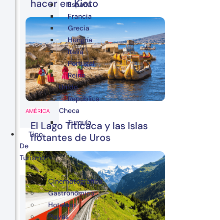
hacer en Kioto
España
Francia
Grecia
Hungría
Italia
Portugal
Reino
Unido
República
Checa
AMÉRICA
Turquía
El Lago Titicaca y las Islas
Tipo
flotantes de Uros
De
Turismo
Cinematográfico
Gastronómico
Hotelero
Playas