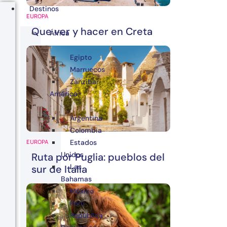
Destinos
EUROPA
Que ver y hacer en Creta
África
Egipto
Marruecos
Zanzibar
América
Argentina
Colombia
Estados
EUROPA
Unidos
Ruta por Puglia: pueblos del
Las
sur de Italia
Bahamas
México
Perú
República