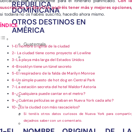
ubicación más conveniente para el itinerario planificado.
Con la
REPÚBLICA
suscripción en StayTick podréis tener más y mejores opciones
,
DOMINICANA
si todavía no os habéis suscrito, hacedlo ahora mismo.
OTROS DESTINOS EN
AMÉRICA
Guatemala
1-El nombre original de la ciudad
2- La ciudad tiene como proyecto el Lowline
3-La playa más larga del Estados Unidos
4-Brooklyn tiene un túnel secreto
5-El respiradero de la falda de Marilyn Monroe
6-Un simple puesto de hot dog en Central Park
7-La estación secreta del hotel Waldorf Astoria
8-¿Cualquiera puede cantar en el metro?
9-¿Cuántas películas se graban en Nueva York cada año?
10-¿Es la ciudad con más rascacielos?
Si tenéis otros datos curiosos de Nueva York para compartir,
dejadnos saber con un comentario.
1-EL NOMBRE ORIGINAL DE LA