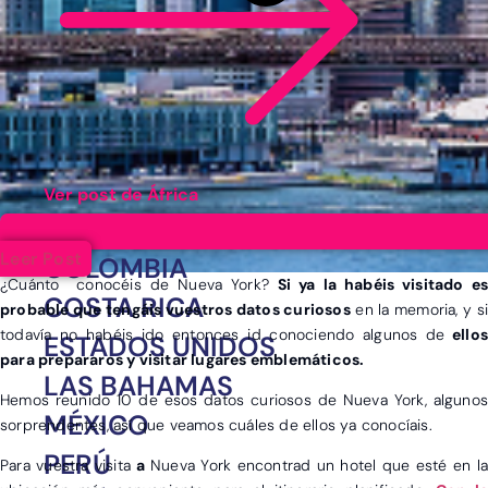
Ver post de África
ARGENTINA
Leer Post
COLOMBIA
¿Cuánto conocéis de Nueva York?
Si ya la habéis visitado es
COSTA RICA
probable que tengáis vuestros datos curiosos
en la memoria, y si
todavía no habéis ido entonces id conociendo algunos de
ellos
ESTADOS UNIDOS
para prepararos y visitar lugares emblemáticos.
LAS BAHAMAS
Hemos reunido 10 de esos datos curiosos de Nueva York, algunos
MÉXICO
sorprendentes, así que veamos cuáles de ellos ya conocíais.
PERÚ
Para vuestra visita
a
Nueva York encontrad un hotel que esté en l