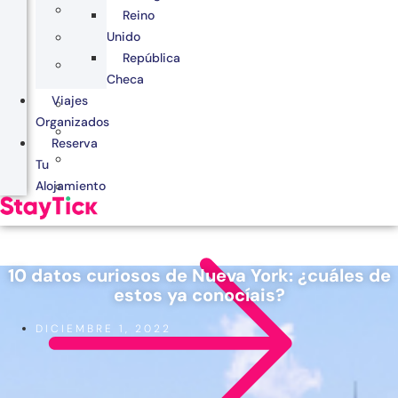
Reino
Unido
República
Checa
Viajes
Organizados
Reserva
Tu
Alojamiento
10 datos curiosos de Nueva York: ¿cuáles de
estos ya conocíais?
DICIEMBRE 1, 2022