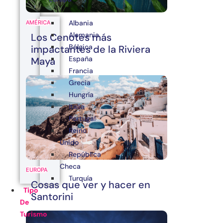
Albania
AMÉRICA
Alemania
Los Cenotes más
Bélgica
impactantes de la Riviera
España
Maya
Francia
Grecia
Hungría
Italia
Portugal
Reino
Unido
República
Checa
EUROPA
Turquía
Cosas que ver y hacer en
Tipo
Santorini
De
Turismo