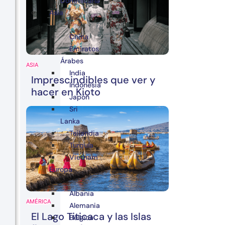
Dominicana
Asia
China
Emiratos
Árabes
ASIA
India
Imprescindibles que ver y
Indonesia
hacer en Kioto
Japón
Sri
Lanka
Tailandia
Turquía
Vietnam
Europa
Albania
AMÉRICA
Alemania
El Lago Titicaca y las Islas
Bélgica