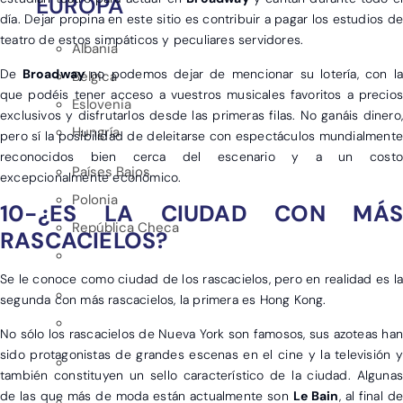
EUROPA
día. Dejar propina en este sitio es contribuir a pagar los estudios de
teatro de estos simpáticos y peculiares servidores.
Albania
De
Broadway
no podemos dejar de mencionar su lotería, con la
Bélgica
que podéis tener acceso a vuestros musicales favoritos a precios
Eslovenia
exclusivos y disfrutarlos desde las primeras filas. No ganáis dinero,
Hungría
pero sí la posibilidad de deleitarse con espectáculos mundialmente
reconocidos bien cerca del escenario y a un costo
Países Bajos
excepcionalmente económico.
Polonia
10-¿ES LA CIUDAD CON MÁS
República Checa
RASCACIELOS?
Se le conoce como ciudad de los rascacielos, pero en realidad es la
segunda con más rascacielos, la primera es Hong Kong.
No sólo los rascacielos de Nueva York son famosos, sus azoteas han
sido protagonistas de grandes escenas en el cine y la televisión y
también constituyen un sello característico de la ciudad. Algunas
de las que más de moda están actualmente son
Le Bain
, al final de