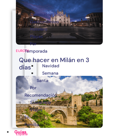
Cinematográfico
Gastronómico
Hotelero
Playas
Por
Temporada
EUROPA
Que hacer en Milán en 3
Navidad
días
Semana
Santa
Por
Recomendación
Sostenible
Viajes
En
Familia
Guías
España