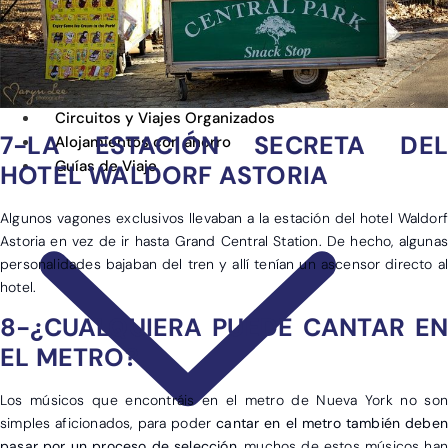
NATURALEZA
POR TEMPORADA
SOSTENIBLE
Circuitos y Viajes Organizados
7-LA ESTACIÓN SECRETA DEL
Alojamientos con ahorro
Guías de Viaje
HOTEL WALDORF ASTORIA
Algunos vagones exclusivos llevaban a la estación del hotel Waldorf
Astoria en vez de ir hasta Grand Central Station. De hecho, algunas
personalidades bajaban del tren y allí tenían un ascensor directo al
hotel.
8-¿CUALQUIERA PUEDE CANTAR EN
EL METRO?
Los músicos que encontráis en el metro de Nueva York no son
simples aficionados, para poder
cantar en el metro también deben
pasar por un proceso de selección
, muchos de estos músicos han