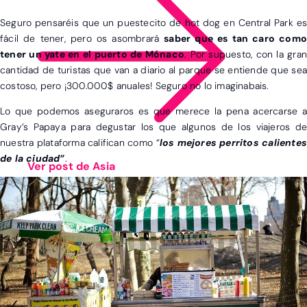
Seguro pensaréis que un puestecito de hot dog en Central Park es
fácil de tener, pero os asombrará
saber que es tan caro como
tener un yate en el puerto de Mónaco
. Por supuesto, con la gran
cantidad de turistas que van a diario al parque se entiende que sea
costoso, pero ¡300.000$ anuales! Seguro no lo imaginabais.
Lo que podemos aseguraros es que merece la pena acercarse a
Gray’s Papaya para degustar los que algunos de los viajeros de
nuestra plataforma califican como
“
los mejores perritos calientes
de la ciudad”
.
Ver post de Asia
CINEMATOGRÁFICO
FAMILIAR
GASTRONÓMICO
HOTELERO
PLAYAS