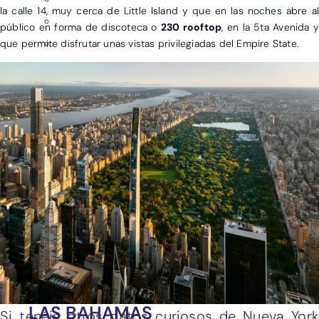
la calle 14, muy cerca de Little Island y que en las noches abre al
público en forma de discoteca o
230 rooftop
, en la 5ta Avenida 
que permite disfrutar unas vistas privilegiadas del Empire State.
EGIPTO
MARRUECOS
ZANZÍBAR
ARGENTINA
COLOMBIA
LAS BAHAMAS
Si tenéis otros datos curiosos de Nueva York