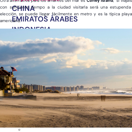
Otra alternativa para los amantes del mar es
Coney Island
, si viajáis
CHINA
con suficiente tiempo a la ciudad visitarla será una estupenda
elección, se puede llegar fácilmente en metro y es la típica playa
EMIRATOS ÁRABES
americana.
INDONESIA
JAPÓN
MALDIVAS
SRI LANKA
TAILANDIA
VIETNAM
OTROS DESTINOS EN
ASIA
India