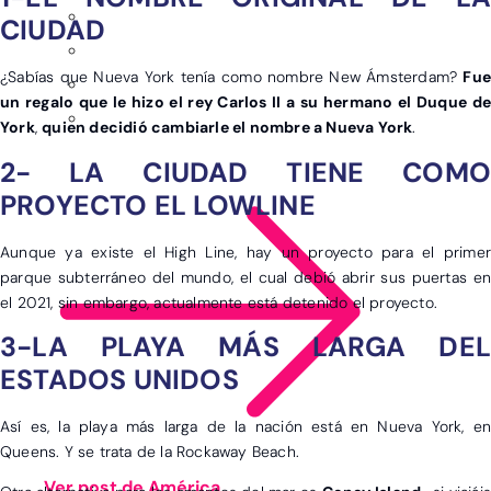
CIUDAD
¿Sabías que Nueva York tenía como nombre New Ámsterdam?
Fue
un regalo que le hizo el rey Carlos II a su hermano el Duque de
York
,
quien decidió cambiarle el nombre a Nueva York
.
2- LA CIUDAD TIENE COMO
PROYECTO EL LOWLINE
Aunque ya existe el High Line, hay un proyecto para el primer
parque subterráneo del mundo, el cual debió abrir sus puertas en
el 2021, sin embargo, actualmente está detenido el proyecto.
3-LA PLAYA MÁS LARGA DEL
ESTADOS UNIDOS
Así es, la playa más larga de la nación está en Nueva York, en
Queens. Y se trata de la Rockaway Beach.
Ver post de América