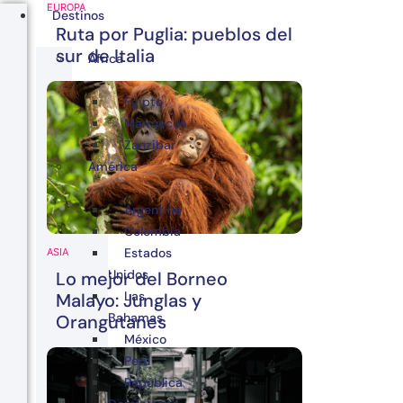
EUROPA
Destinos
Ruta por Puglia: pueblos del
sur de Italia
África
Egipto
Marruecos
Zanzibar
América
Argentina
Colombia
Estados
ASIA
Unidos
Lo mejor del Borneo
Las
Malayo: Junglas y
Bahamas
Orangutanes
México
Perú
República