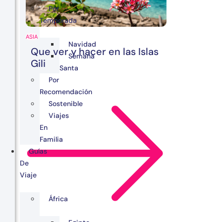
Por
Temporada
ASIA
Navidad
Que ver y hacer en las Islas
Semana
Gili
Santa
Por
Recomendación
Sostenible
Viajes
En
Familia
Guías
De
Viaje
África