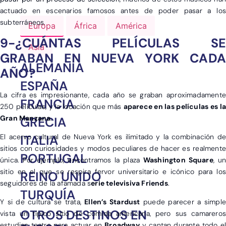
actuado en escenarios famosos antes de poder pasar a los
subterráneos.
Europa
África
América
9-¿CUÁNTAS PELÍCULAS SE
Asia
GRABAN EN NUEVA YORK CADA
ALEMANIA
AÑO?
ESPAÑA
La cifra es impresionante, cada año se graban aproximadamente
FRANCIA
250 películas, y la locación que más
aparece en las películas es la
Gran Manzana
.
GRECIA
ITALIA
El acervo cultural de Nueva York es ilimitado y la combinación de
sitios con curiosidades y modos peculiares de hacer es realmente
PORTUGAL
única. Por ejemplo, encontramos la plaza
Washington Square
, un
sitio en el que se respira fervor universitario e icónico para los
REINO UNIDO
seguidores de la afamada s
erie televisiva Friends
.
TURQUÍA
Y si de cultura se trata,
Ellen’s Stardust
puede parecer a simpl
OTROS DESTINOS EN
vista un típico sitio de comida americana, pero sus camareros
estudian teatro para actuar en
Broadway
y cantan durante todo el