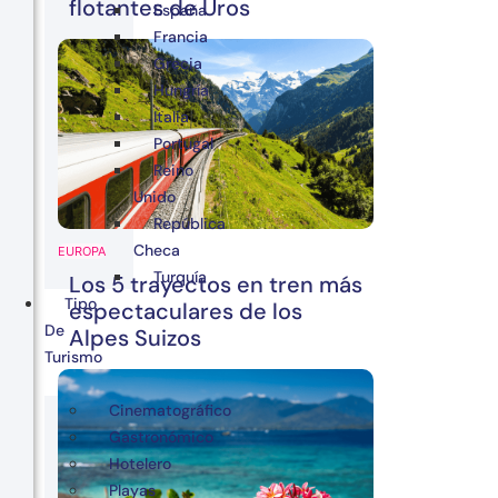
flotantes de Uros
España
Francia
Grecia
Hungría
Italia
Portugal
Reino
Unido
República
Checa
EUROPA
Turquía
Los 5 trayectos en tren más
Tipo
espectaculares de los
De
Alpes Suizos
Turismo
Cinematográfico
Gastronómico
Hotelero
Playas