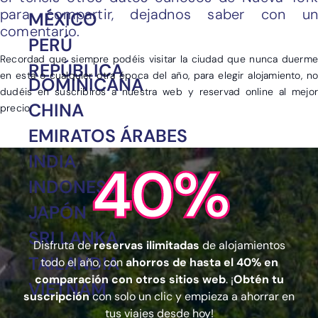
para compartir, dejadnos saber con un
MÉXICO
comentario.
PERÚ
Recordad que siempre podéis visitar la ciudad que nunca duerme
REPÚBLICA
en esta o cualquier otra época del año, para elegir alojamiento, no
DOMINICANA
dudéis en suscribiros a nuestra web y reservad online al mejor
CHINA
precio.
EMIRATOS ÁRABES
INDIA
40%
INDONESIA
JAPÓN
SRI LANKA
Disfruta de
reservas ilimitadas
de alojamientos
TAILANDIA
todo el año, con
ahorros de hasta el 40% en
comparación con otros sitios web
. ¡
Obtén tu
VIETNAM
suscripción
con solo un clic y empieza a ahorrar en
tus viajes desde hoy!