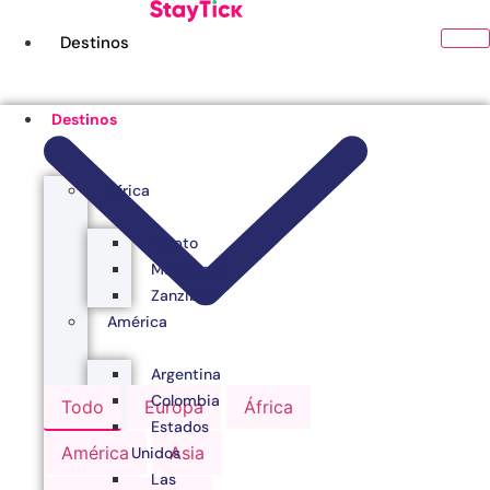
Ir
al
Destinos
contenido
Destinos
África
Egipto
Marruecos
Zanzibar
América
Argentina
Colombia
Todo
Europa
África
Estados
América
Asia
Unidos
Las