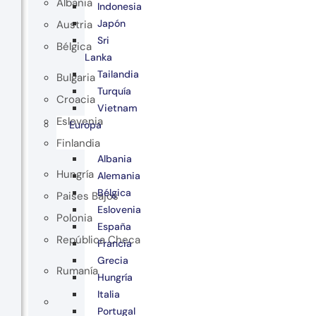
Albania
Indonesia
Japón
Austria
Sri
Bélgica
Lanka
Tailandia
Bulgaria
Turquía
Croacia
Vietnam
Eslovenia
Europa
Finlandia
Albania
Hungría
Alemania
Bélgica
Paises Bajos
Eslovenia
Polonia
España
República Checa
Francia
Grecia
Rumanía
Hungría
Italia
Portugal