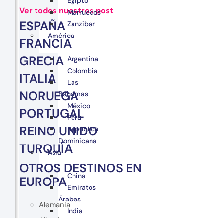
Egipto
Ver todos nuestros post
Marruecos
ESPAÑA
Zanzibar
América
FRANCIA
GRECIA
Argentina
Colombia
ITALIA
Las
NORUEGA
Bahamas
México
PORTUGAL
Perú
REINO UNIDO
República
Dominicana
TURQUÍA
Asia
OTROS DESTINOS EN
China
EUROPA
Emiratos
Árabes
Alemania
India