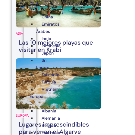
Asia
China
Emiratos
Árabes
ASIA
India
Las 10 mejores playas que
Indonesia
visitar en Krabi
Japón
Sri
Lanka
Tailandia
Turquía
Vietnam
Europa
Albania
EUROPA
Alemania
Lugares imprescindibles
Bélgica
para ver en el Algarve
Eslovenia