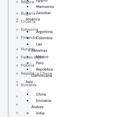
Egipto
Bélgica
Marruecos
Zanzibar
Bulgaria
América
Croacia
Eslovenia
Argentina
Finlandia
Colombia
Las
Hungría
Bahamas
México
Paises Bajos
Perú
Polonia
República
República Checa
Dominicana
Asia
Rumanía
China
Emiratos
Árabes
India