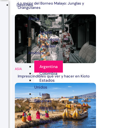
Lo mejor del Borneo Malayo: Junglas y
Destinos
Orangutanes
África
Egipto
Marruecos
Zanzibar
América
Argentina
ASIA
Colombia
Imprescindibles que ver y hacer en Kioto
Estados
Unidos
Las
Bahamas
México
Perú
República