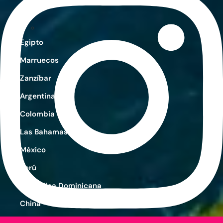
Egipto
Marruecos
Zanzíbar
Argentina
Colombia
Las Bahamas
México
Perú
República Dominicana
China
Emiratos Árabes