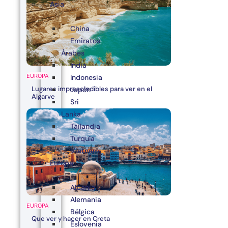
Asia
China
Emiratos
Árabes
India
EUROPA
Indonesia
Lugares imprescindibles para ver en el
Japón
Algarve
Sri
Lanka
Tailandia
Turquía
Vietnam
Europa
Albania
Alemania
EUROPA
Bélgica
Que ver y hacer en Creta
Eslovenia