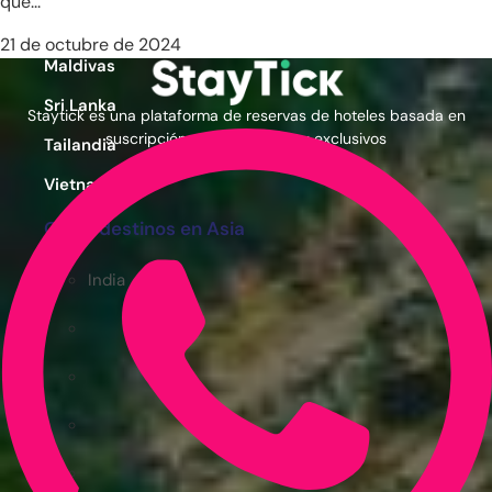
que...
Japón
21 de octubre de 2024
Maldivas
Sri Lanka
Staytick es una plataforma de reservas de hoteles basada en
suscripción con precios muy exclusivos
Tailandia
Vietnam
Otros destinos en Asia
India