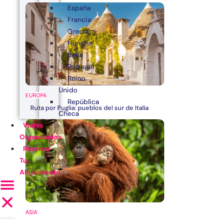
España
Francia
Grecia
Hungría
Italia
Portugal
Reino
Unido
EUROPA
República
Ruta por Puglia: pueblos del sur de Italia
Checa
Viajes
Organizados
Reserva
Tu
Alojamiento
ASIA