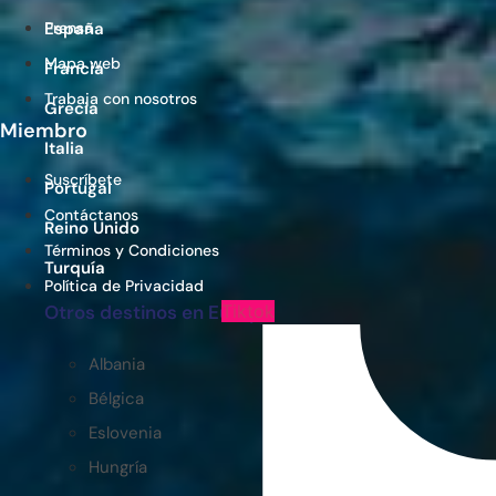
Prensa
España
Mapa web
Francia
Trabaja con nosotros
Grecia
Miembro
Italia
Suscríbete
Portugal
Contáctanos
Reino Unido
Términos y Condiciones
Turquía
Política de Privacidad
Tiktok
Otros destinos en Europa
Albania
Bélgica
Eslovenia
Hungría