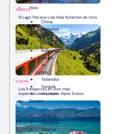
Dominicana
Asia
AMÉRICA
El Lago Titicaca y las Islas flotantes de Uros
China
Emiratos
Árabes
India
Indonesia
Japón
Sri
Lanka
Tailandia
EUROPA
Turquía
Los 5 trayectos en tren más
espectaculares de los Alpes Suizos
Vietnam
Europa
Albania
Alemania
Bélgica