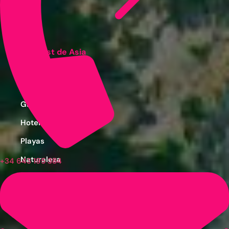
Ver post de Asia
Cinematográfico
Familiar
Gastronómico
Hotelero
Playas
Naturaleza
+34 643 195 384
Por Temporada
Sostenible
Circuitos y Viajes Organizados
Alojamientos con ahorro