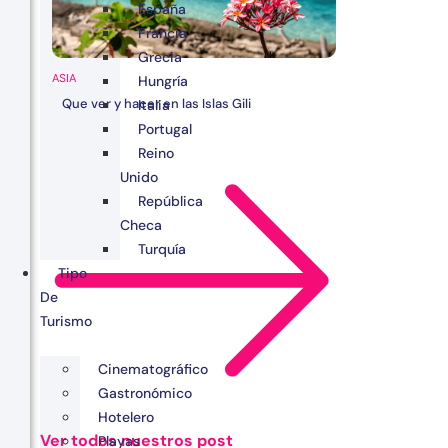
España
Francia
Grecia
ASIA
Hungría
Que ver y hacer en las Islas Gili
Italia
Portugal
Reino
Unido
República
Checa
Turquía
Tipo
De
Turismo
Cinematográfico
Gastronómico
Hotelero
Ver todos nuestros post
Playas