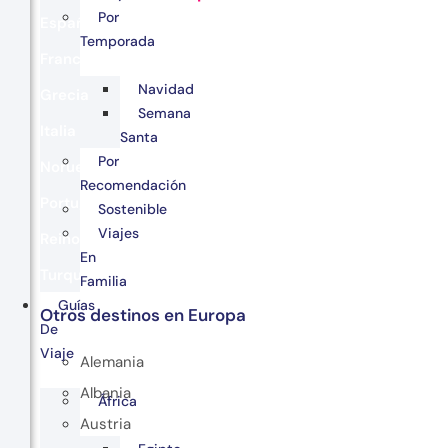
Por
España
Temporada
Francia
Navidad
Grecia
Semana
Italia
Santa
Por
Noruega
Recomendación
Portugal
Sostenible
Viajes
Reino Unido
En
Turquía
Familia
Guías
Otros destinos en Europa
De
Viaje
Alemania
Albania
África
Austria