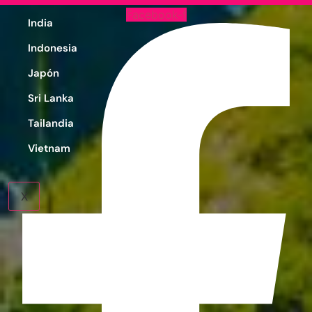
Facebook-f
India
Indonesia
Japón
Sri Lanka
Tailandia
Vietnam
X