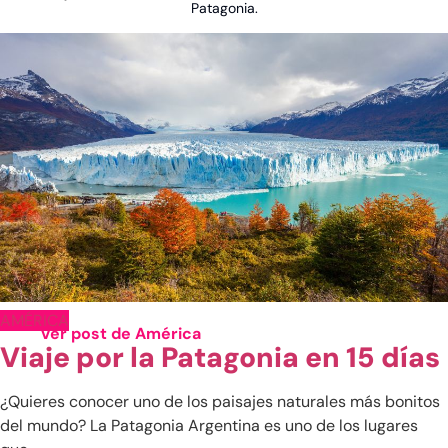
Patagonia.
AMÉRICA
Ver post de América
Viaje por la Patagonia en 15 días
China
Emiratos Árabes
¿Quieres conocer uno de los paisajes naturales más bonitos
del mundo? La Patagonia Argentina es uno de los lugares
Indonesia