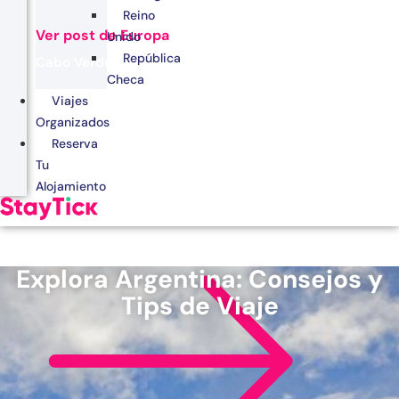
Reino
Ver post de Europa
Unido
República
Cabo Verde
Checa
Egipto
Viajes
Organizados
Kenia
Reserva
Marruecos
Tu
Alojamiento
Zanzíbar
Explora Argentina: Consejos y
Tips de Viaje