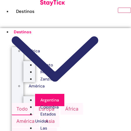
Ir
al
Destinos
contenido
Destinos
África
Egipto
Marruecos
Zanzibar
América
Argentina
Colombia
Todo
Europa
África
Estados
América
Asia
Unidos
Las