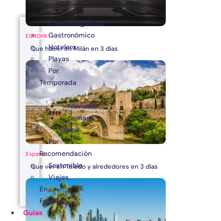
Cinematográfico
Gastronómico
EUROPA
Hotelero
Que hacer en Milán en 3 días
Playas
Por
Temporada
Navidad
Semana
Santa
Por
Recomendación
España
Sostenible
Que ver en Toledo y alrededores en 3 días
Viajes
En
Familia
Guías