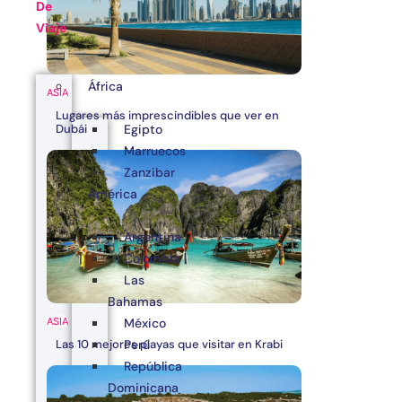
De
Viaje
África
ASIA
Lugares más imprescindibles que ver en
Egipto
Dubái
Marruecos
Zanzibar
América
Argentina
Colombia
Las
Bahamas
ASIA
México
Las 10 mejores playas que visitar en Krabi
Perú
República
Dominicana