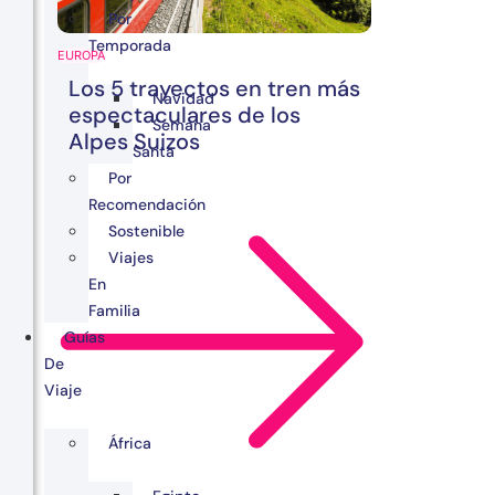
Por
Temporada
EUROPA
Los 5 trayectos en tren más
Navidad
espectaculares de los
Semana
Alpes Suizos
Santa
Por
Recomendación
Sostenible
Viajes
En
Familia
Guías
De
Viaje
África