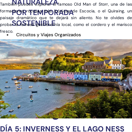
NATURALEZA
También puedes explorar el famoso Old Man of Storr, una de las
POR TEMPORADA
formaciones rocosas más icónicas de Escocia, o el Quiraing, un
paisaje dramático que te dejará sin aliento. No te olvides de
SOSTENIBLE
probar la famosa gastronomía local, como el cordero y el marisco
fresco.
Circuitos y Viajes Organizados
Alojamientos con ahorro
Guías de Viaje
DÍA 5: INVERNESS Y EL LAGO NESS