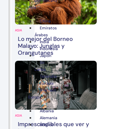
Dominicana
Asia
China
Emiratos
ASIA
Árabes
Lo mejor del Borneo
India
Malayo: Junglas y
Indonesia
Orangutanes
Japón
Sri
Lanka
Tailandia
Turquía
Vietnam
Europa
Albania
ASIA
Alemania
Imprescindibles que ver y
Bélgica