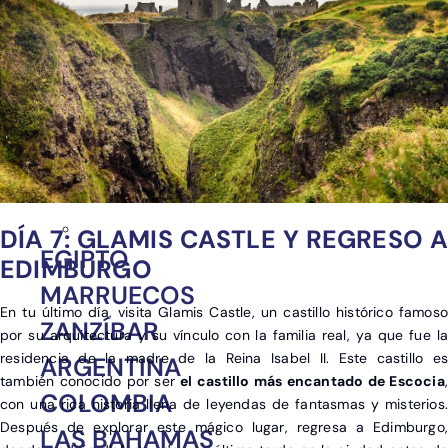
DÍA 7: GLAMIS CASTLE Y REGRESO A
EGIPTO
EDIMBURGO
MARRUECOS
En tu último día, visita Glamis Castle, un castillo histórico famoso
ZANZÍBAR
por su arquitectura y su vínculo con la familia real, ya que fue la
residencia de la madre de la Reina Isabel II. Este castillo es
ARGENTINA
también conocido por ser
el castillo más encantado de Escocia
,
COLOMBIA
con una rica historia llena de leyendas de fantasmas y misterios.
Después de explorar este mágico lugar, regresa a Edimburgo,
LAS BAHAMAS