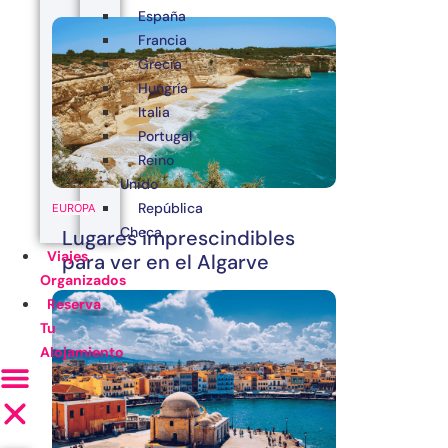
España
Francia
Grecia
Hungría
Italia
Portugal
Reino
Unido
República
EUROPA
Checa
Lugares imprescindibles
Viajes
para ver en el Algarve
Organizados
Reserva
Tu
Alojamiento