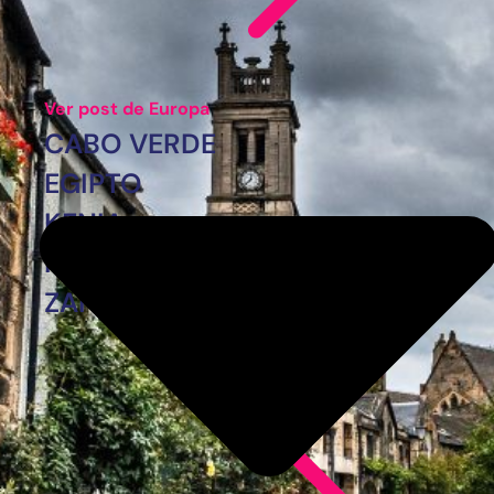
Ver post de Europa
CABO VERDE
EGIPTO
KENIA
MARRUECOS
ZANZÍBAR