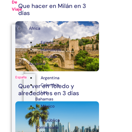
De
Que hacer en Milán en 3
Viaje
días
África
Egipto
Marruecos
Zanzibar
América
Argentina
España
Colombia
Que ver en Toledo y
Las
alrededores en 3 días
Bahamas
México
Perú
República
Dominicana