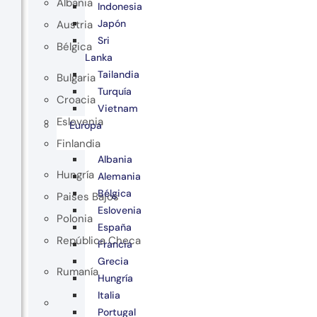
Albania
Indonesia
Japón
Austria
Sri
Bélgica
Lanka
Tailandia
Bulgaria
Turquía
Croacia
Vietnam
Eslovenia
Europa
Finlandia
Albania
Hungría
Alemania
Bélgica
Paises Bajos
Eslovenia
Polonia
España
República Checa
Francia
Grecia
Rumanía
Hungría
Italia
Portugal