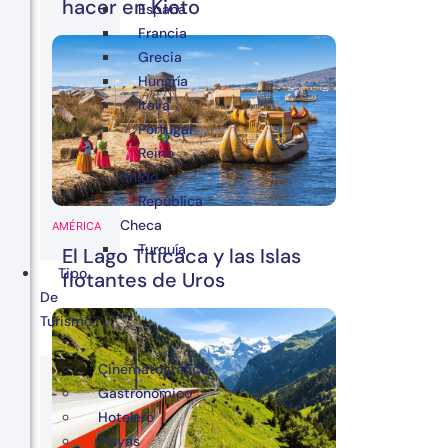
hacer en Kioto
España
Francia
Grecia
Hungría
Italia
Portugal
Reino
Unido
República
Checa
AMÉRICA
Turquía
El Lago Titicaca y las Islas
Tipo
flotantes de Uros
De
Turismo
Cinematográfico
Gastronómico
Hotelero
Playas