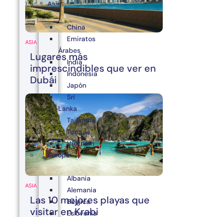
Asia
China
Emiratos
ASIA
Árabes
Lugares más
India
imprescindibles que ver en
Indonesia
Dubái
Japón
Sri
Lanka
Tailandia
Turquía
Vietnam
Europa
Albania
ASIA
Alemania
Las 10 mejores playas que
Bélgica
visitar en Krabi
Eslovenia