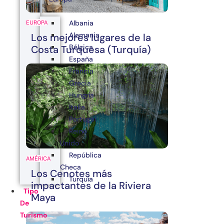
Albania
EUROPA
Alemania
Los mejores lugares de la
Bélgica
Costa Turquesa (Turquía)
España
Francia
Grecia
Hungría
Italia
Portugal
Reino
Unido
República
AMÉRICA
Checa
Los Cenotes más
Turquía
impactantes de la Riviera
Tipo
Maya
De
Turismo