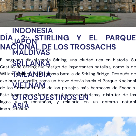
CHINA
EMIRATOS ÁRABES
INDONESIA
DÍA 2: STIRLING Y EL PARQUE
JAPÓN
NACIONAL DE LOS TROSSACHS
MALDIVAS
El segundo día visitarás Stirling, una ciudad rica en historia. Su
SRI LANKA
Castillo de Stirling fue testigo de importantes batallas, como la de
TAILANDIA
William Wallace en la famosa batalla de Stirling Bridge. Después de
explorar el castillo, toma un breve desvío hacia el Parque Nacional
VIETNAM
de los Trossachs, uno de los paisajes más hermosos de Escocia.
Este lugar es perfecto para hacer senderismo, disfrutar de los
OTROS DESTINOS EN
lagos y las montañas, y relajarte en un entorno natural
ASIA
impresionante.
India