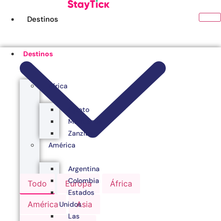
Ir
al
Destinos
contenido
Destinos
África
Egipto
Marruecos
Zanzibar
América
Argentina
Colombia
Todo
Europa
África
Estados
América
Asia
Unidos
Las