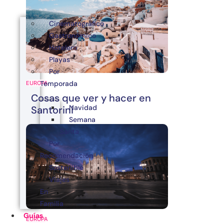
Cinematográfico
Gastronómico
Hotelero
Playas
Por
Temporada
EUROPA
Cosas que ver y hacer en
Navidad
Santorini
Semana
Santa
Por
Recomendación
Sostenible
Viajes
En
Familia
Guías
EUROPA