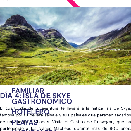
Ver post de Asia
CINEMATOGRÁFICO
FAMILIAR
DÍA 4: ISLA DE SKYE
GASTRONÓMICO
El cuarto día de tu aventura te llevará a la mítica Isla de Skye,
HOTELERO
famosa por su belleza salvaje y sus paisajes que parecen sacados
PLAYAS
de un cuento de hadas. Visita el Castillo de Dunvegan, que ha
pertenecido a los clanes MacLeod durante más de 800 años.