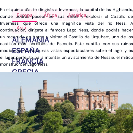
En el quinto día, te dirigirás a Inverness, la capital de las Highlands,
Europa
África
América
donde podrás pasear por sus calles y explorar el Castillo de
Inverness, que ofrece una magnífica vista del río Ness. A
Asia
continuación, dirígete al famoso Lago Ness, donde podrás hacer
un recorrido en barco y visitar el Castillo de Urquhart, uno de los
ALEMANIA
castillos más increíbles de Escocia. Este castillo, con sus ruinas
ESPAÑA
medievales, ofrece unas vistas espectaculares sobre el lago, y es
el lugar perfecto para intentar un avistamiento de Nessie, el mítico
FRANCIA
monstruo del Lago Ness.
GRECIA
ITALIA
PORTUGAL
REINO UNIDO
TURQUÍA
OTROS DESTINOS EN