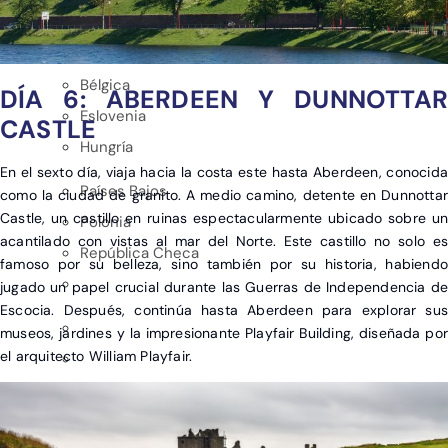
EUROPA
Albania
Bélgica
DÍA 6: ABERDEEN Y DUNNOTTAR
Eslovenia
CASTLE
Hungría
En el sexto día, viaja hacia la costa este hasta Aberdeen, conocida
Países Bajos
como la ciudad de granito. A medio camino, detente en Dunnottar
Castle, un castillo en ruinas espectacularmente ubicado sobre un
Polonia
acantilado con vistas al mar del Norte. Este castillo no solo es
República Checa
famoso por su belleza, sino también por su historia, habiendo
jugado un papel crucial durante las Guerras de Independencia de
Escocia. Después, continúa hasta Aberdeen para explorar sus
museos, jardines y la impresionante Playfair Building, diseñada por
el arquitecto William Playfair.