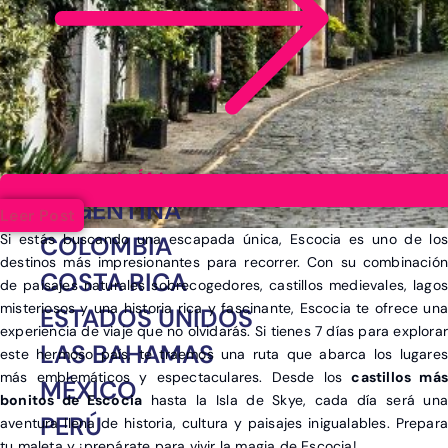
Ver post de África
ARGENTINA
Leer Post
Si estás buscando una escapada única, Escocia es uno de los
COLOMBIA
destinos más impresionantes para recorrer. Con su combinación
COSTA RICA
de paisajes naturales sobrecogedores, castillos medievales, lagos
misteriosos y una historia rica y fascinante, Escocia te ofrece una
ESTADOS UNIDOS
experiencia de viaje que no olvidarás. Si tienes 7 días para explorar
LAS BAHAMAS
este hermoso país, te traemos una ruta que abarca los lugares
más emblemáticos y espectaculares. Desde los
castillos más
MÉXICO
bonitos de Escocia
hasta la Isla de Skye, cada día será una
PERÚ
aventura llena de historia, cultura y paisajes inigualables. Prepara
tu maleta y ¡prepárate para vivir la magia de Escocia!