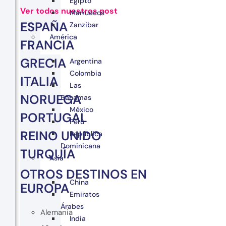
Egipto
Ver todos nuestros post
Marruecos
ESPAÑA
Zanzibar
América
FRANCIA
GRECIA
Argentina
Colombia
ITALIA
Las
NORUEGA
Bahamas
México
PORTUGAL
Perú
REINO UNIDO
República
Dominicana
TURQUÍA
Asia
OTROS DESTINOS EN
China
EUROPA
Emiratos
Árabes
Alemania
India