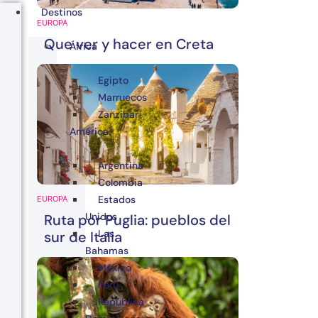
Destinos
EUROPA
Que ver y hacer en Creta
África
Egipto
Marruecos
Zanzibar
América
Argentina
Colombia
Estados
EUROPA
Unidos
Ruta por Puglia: pueblos del
Las
sur de Italia
Bahamas
México
Perú
República