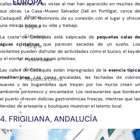
EUROPA
calles estrechas y las vistas al mar han aparecido en muchas de
sus obras. La Casa-Museo Salvador Dalí en Portlligat, cerca de
Albania
Cadaqués, es un testimonio de su conexión con el lugar y ofrece
una mirada íntima a su vida y trabajo.
Bélgica
Eslovenia
La costa de Cadaqués está salpicada de
pequeñas calas de
aguas cristalinas
que parecen sacadas de un sueño. Lo
Hungría
visitantes pueden disfrutar de actividades como el buceo, el kayak
y el snorkel en estas aguas prístinas.
Países Bajos
Polonia
Las calles de Cadaqués están impregnadas de la
esencia típica
mediterránea
. Las casas encaladas, las fachadas de colores
República Checa
suaves y las bugambilias que trepan por los muros crean un
ambiente pintoresco y encantador. Los restaurantes que bordean
el puerto ofrecen delicias gastronómicas frescas, mientras que las
tiendas de artesanía y boutiques muestran el talento local.
4. FRIGILIANA, ANDALUCÍA