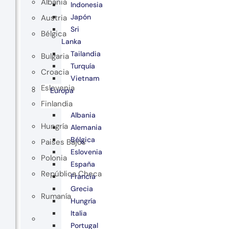
Albania
Indonesia
Japón
Austria
Sri
Bélgica
Lanka
Tailandia
Bulgaria
Turquía
Croacia
Vietnam
Eslovenia
Europa
Finlandia
Albania
Hungría
Alemania
Bélgica
Paises Bajos
Eslovenia
Polonia
España
República Checa
Francia
Grecia
Rumanía
Hungría
Italia
Portugal