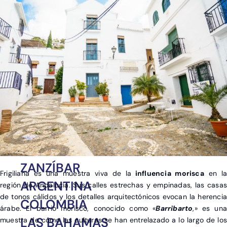
EGIPTO
MARRUECOS
ZANZÍBAR
Frigiliana es una muestra viva de la
influencia morisca
en la
ARGENTINA
región de Andalucía. Sus calles estrechas y empinadas, las casas
de tonos cálidos y los detalles arquitectónicos evocan la herencia
COLOMBIA
árabe. El barrio morisco, conocido como «
Barribarto
,» es una
LAS BAHAMAS
muestra de cómo las culturas se han entrelazado a lo largo de los