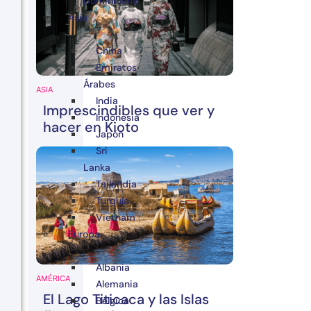
Dominicana
Asia
China
Emiratos
Árabes
ASIA
India
Imprescindibles que ver y
Indonesia
hacer en Kioto
Japón
Sri
Lanka
Tailandia
Turquía
Vietnam
Europa
Albania
AMÉRICA
Alemania
El Lago Titicaca y las Islas
Bélgica