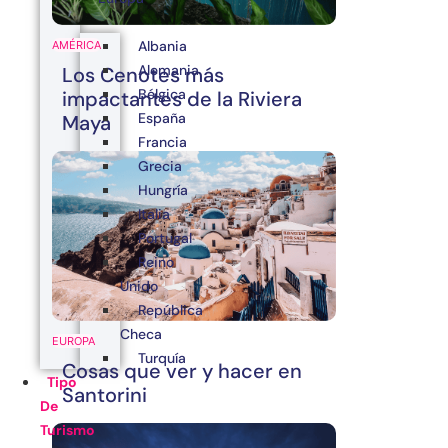
Albania
AMÉRICA
Alemania
Los Cenotes más
Bélgica
impactantes de la Riviera
España
Maya
Francia
Grecia
Hungría
Italia
Portugal
Reino
Unido
República
Checa
EUROPA
Turquía
Cosas que ver y hacer en
Tipo
Santorini
De
Turismo