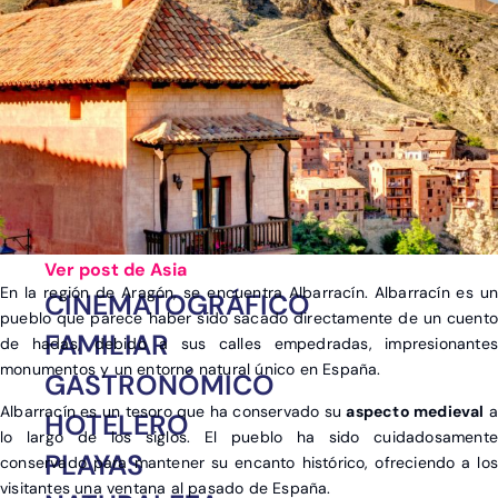
Ver post de Asia
En la región de Aragón, se encuentra Albarracín. Albarracín es un
CINEMATOGRÁFICO
pueblo que parece haber sido sacado directamente de un cuento
FAMILIAR
de hadas, debido a sus calles empedradas, impresionantes
monumentos y un entorno natural único en España.
GASTRONÓMICO
Albarracín es un tesoro que ha conservado su
aspecto medieval
HOTELERO
lo largo de los siglos. El pueblo ha sido cuidadosamente
PLAYAS
conservado para mantener su encanto histórico, ofreciendo a los
visitantes una ventana al pasado de España.