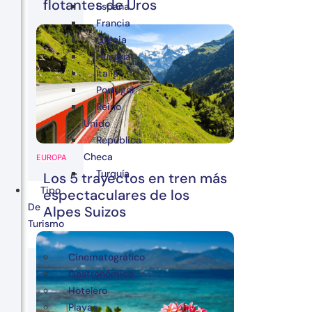
flotantes de Uros
España
Francia
Grecia
Hungría
Italia
Portugal
Reino
Unido
República
Checa
EUROPA
Turquía
Los 5 trayectos en tren más
Tipo
espectaculares de los
De
Alpes Suizos
Turismo
Cinematográfico
Gastronómico
Hotelero
Playas