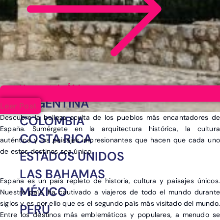
Ver post de África
ARGENTINA
Leer Post
Descubre la belleza oculta de los pueblos más encantadores de
COLOMBIA
España. Sumérgete en la arquitectura histórica, la cultura
COSTA RICA
auténtica y los paisajes impresionantes que hacen que cada uno
de estos destinos sea único.
ESTADOS UNIDOS
LAS BAHAMAS
España es un país repleto de historia, cultura y paisajes únicos.
MÉXICO
Nuestro país, ha cautivado a viajeros de todo el mundo durante
siglos y es por ello que es el segundo país más visitado del mundo.
PERÚ
Entre los destinos más emblemáticos y populares, a menudo se