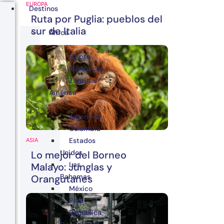
EUROPA
Destinos
Ruta por Puglia: pueblos del
sur de Italia
África
Egipto
Marruecos
Zanzibar
América
Argentina
Colombia
Estados
ASIA
Unidos
Lo mejor del Borneo
Las
Malayo: Junglas y
Bahamas
Orangutanes
México
Perú
República