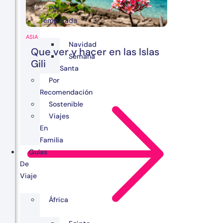
Por
Temporada
ASIA
Navidad
Que ver y hacer en las Islas
Semana
Gili
Santa
Por
Recomendación
Sostenible
Viajes
En
Familia
Guías
De
Viaje
África