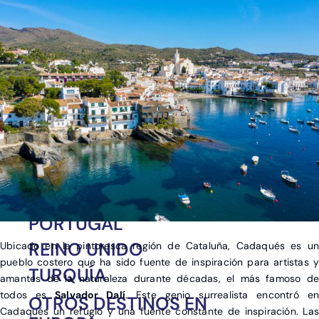
Europa
África
América
Asia
ALEMANIA
ESPAÑA
FRANCIA
GRECIA
ITALIA
PORTUGAL
REINO UNIDO
Ubicado en la pintoresca región de Cataluña, Cadaqués es un
pueblo costero que ha sido fuente de inspiración para artistas y
TURQUÍA
amantes de la naturaleza durante décadas, el más famoso de
todos es
Salvador Dalí
. Este genio surrealista encontró en
OTROS DESTINOS EN
Cadaqués un refugio y una fuente constante de inspiración. Las