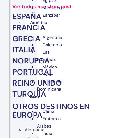
Egipto
Ver todos nuestros post
Marruecos
ESPAÑA
Zanzibar
América
FRANCIA
GRECIA
Argentina
Colombia
ITALIA
Las
NORUEGA
Bahamas
México
PORTUGAL
Perú
REINO UNIDO
República
Dominicana
TURQUÍA
Asia
OTROS DESTINOS EN
China
EUROPA
Emiratos
Árabes
Alemania
India