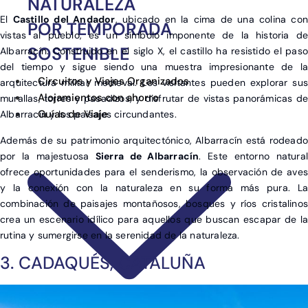
NATURALEZA
El
Castillo del Andador
, ubicado en la cima de una colina co
POR TEMPORADA
vistas al pueblo, es un símbolo imponente de la historia de
SOSTENIBLE
Albarracín. Construido en el siglo X, el castillo ha resistido el paso
del tiempo y sigue siendo una muestra impresionante de la
Circuitos y Viajes Organizados
arquitectura militar medieval. Los visitantes pueden explorar sus
Alojamientos con ahorro
murallas, torres y pasadizos, y disfrutar de vistas panorámicas de
Guías de Viaje
Albarracín y los paisajes circundantes.
Además de su patrimonio arquitectónico, Albarracín está rodeado
por la majestuosa
Sierra de Albarracín
. Este entorno natura
ofrece oportunidades para el senderismo, la observación de aves
y la conexión con la naturaleza en su forma más pura. La
combinación de paisajes montañosos, bosques y ríos cristalinos
crea un escenario idílico para aquellos que buscan escapar de la
rutina y sumergirse en la serenidad de la naturaleza.
3. CADAQUÉS, CATALUÑA