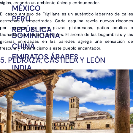
siglos, creando un ambiente único y enriquecedor.
MÉXICO
El casco antiguo de Frigiliana es un auténtico laberinto de calles
PERÚ
estrechas y empedradas. Cada esquina revela nuevos rincones
REPÚBLICA
por explorar, ya sean plazas pintorescas, patios ocultos o
DOMINICANA
fachadas adornadas con flores. El aroma de las bugambilias y las
glicinas enredadas en las paredes agrega una sensación de
CHINA
frescura y romanticismo a este pueblo encantador.
EMIRATOS ÁRABES
5. PEDRAZA, CASTILLA Y LEÓN
INDIA
INDONESIA
JAPÓN
SRI LANKA
TAILANDIA
VIETNAM