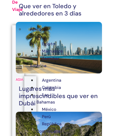
De
Que ver en Toledo y
Viaje
alrededores en 3 días
África
Egipto
Marruecos
Zanzibar
América
Argentina
ASIA
Colombia
Lugares más
Las
imprescindibles que ver en
Bahamas
Dubái
México
Perú
República
Dominicana