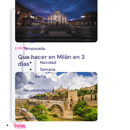
Cinematográfico
Gastronómico
Hotelero
Playas
Por
Temporada
EUROPA
Que hacer en Milán en 3
Navidad
días
Semana
Santa
Por
Recomendación
Sostenible
Viajes
En
Familia
Guías
España