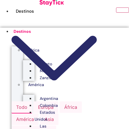
Ir
al
Destinos
contenido
Destinos
África
Egipto
Marruecos
Zanzibar
América
Argentina
Colombia
Todo
Europa
África
Estados
América
Asia
Unidos
Las