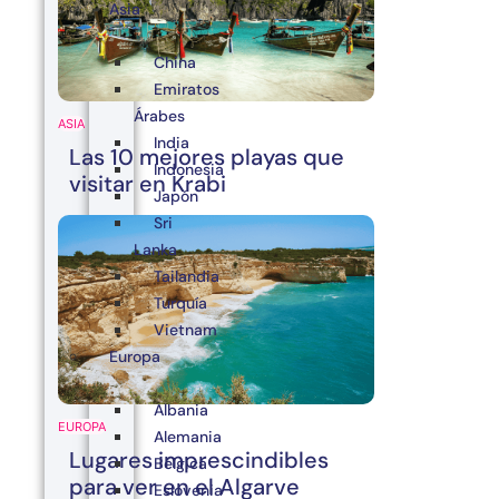
Asia
China
Emiratos
Árabes
ASIA
India
Las 10 mejores playas que
Indonesia
visitar en Krabi
Japón
Sri
Lanka
Tailandia
Turquía
Vietnam
Europa
Albania
EUROPA
Alemania
Lugares imprescindibles
Bélgica
para ver en el Algarve
Eslovenia