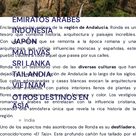
CHINA
EMIRATOS ÁRABES
Enclavada en las colinas de la
región de Andalucía
, Ronda es un
INDONESIA
tesoro que combina historia, arquitectura y paisajes increíbles.
JAPÓN
Con una historia que se remonta a la época romana y una
arquitectura que refleja influencias moriscas y españolas, este
MALDIVAS
pueblo cautiva a todo aquel que pasea por sus calles.
SRI LANKA
Ronda es un testimonio vivo de las
diversas culturas
que ha
TAILANDIA
dejado su huella en la región de Andalucía a lo largo de los siglos.
Sus calles adoquinadas y casas blancas evocan la arquitectura
VIETNAM
tradicional andaluza, con patios interiores llenos de plantas y
flores que agregan un toque de frescura y color. Los vestigios
OTROS DESTINOS EN
romanos y árabes se entrelazan con la influencia cristiana,
ASIA
creando una atmósfera única que revela la rica historia de la
región.
India
Uno de los aspectos más asombrosos de Ronda es su
desfiladero
,
conocido como «
El Tajo
«. Este profundo cañón fue tallado por e