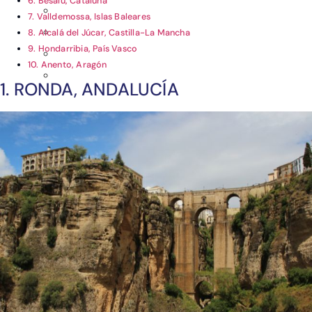
6. Besalú, Cataluña
7. Valldemossa, Islas Baleares
8. Alcalá del Júcar, Castilla-La Mancha
9. Hondarribia, País Vasco
10. Anento, Aragón
1. RONDA, ANDALUCÍA
Ver post de América