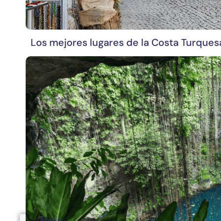
Los mejores lugares de la Costa Turques
África