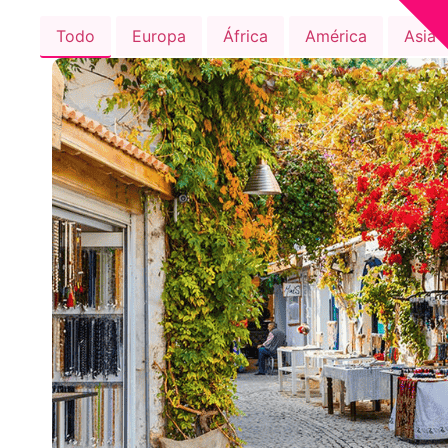
Todo
Europa
África
América
Asia