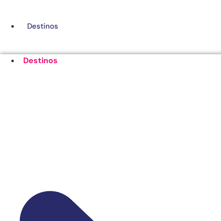
Ir
al
Destinos
contenido
Destinos