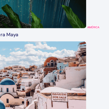
AMÉRICA
era Maya