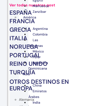
Egipto
Ver todos nuestros post
Marruecos
ESPAÑA
Zanzibar
América
FRANCIA
GRECIA
Argentina
Colombia
ITALIA
Las
NORUEGA
Bahamas
México
PORTUGAL
Perú
REINO UNIDO
República
Dominicana
TURQUÍA
Asia
OTROS DESTINOS EN
China
EUROPA
Emiratos
Árabes
Alemania
India