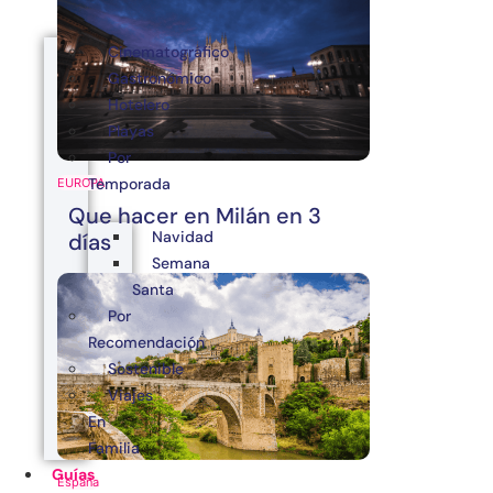
Cinematográfico
Gastronómico
Hotelero
Playas
Por
Temporada
EUROPA
Que hacer en Milán en 3
Navidad
días
Semana
Santa
Por
Recomendación
Sostenible
Viajes
En
Familia
Guías
España