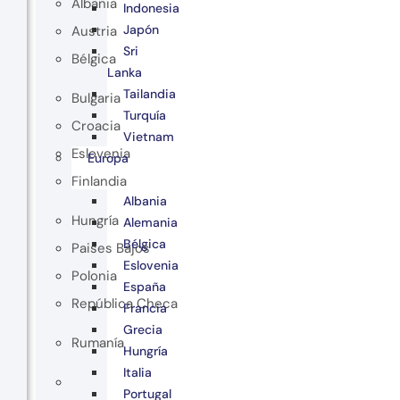
Albania
Indonesia
Japón
Austria
Sri
Bélgica
Lanka
Tailandia
Bulgaria
Turquía
Croacia
Vietnam
Eslovenia
Europa
Finlandia
Albania
Hungría
Alemania
Bélgica
Paises Bajos
Eslovenia
Polonia
España
República Checa
Francia
Grecia
Rumanía
Hungría
Italia
Portugal