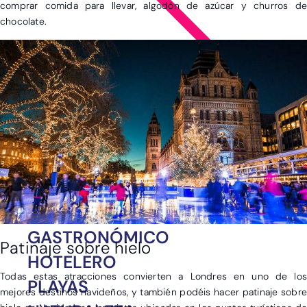
comprar comida para llevar, algodón de azúcar y churros de
chocolate.
Ver post de Asia
CINEMATOGRÁFICO
FAMILIAR
GASTRONÓMICO
Patinaje sobre hielo
HOTELERO
Todas estas atracciones convierten a Londres en uno de los
PLAYAS
mejores destinos navideños, y también podéis hacer patinaje sobre