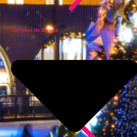
Ver post de Europa
CABO VERDE
EGIPTO
KENIA
MARRUECOS
ZANZÍBAR