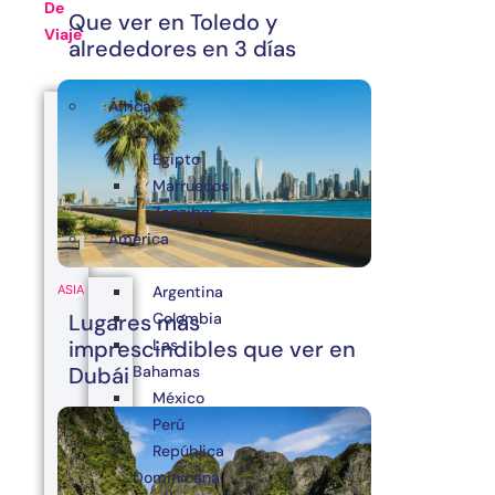
De
Que ver en Toledo y
Viaje
alrededores en 3 días
África
Egipto
Marruecos
Zanzibar
América
Argentina
ASIA
Colombia
Lugares más
Las
imprescindibles que ver en
Bahamas
Dubái
México
Perú
República
Dominicana