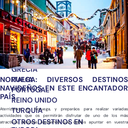
Europa
África
América
Asia
ALEMANIA
ESPAÑA
FRANCIA
GRECIA
NORUEGA: DIVERSOS DESTINOS
ITALIA
NAVIDEÑOS EN ESTE ENCANTADOR
PORTUGAL
PAÍS
REINO UNIDO
TURQUÍA
Aterrizamos en Noruega, y preparáos para realizar variadas
actividades que os permitirán disfrutar de uno de los más
OTROS DESTINOS EN
atractivos destinos navideños que debéis apuntar en vuestra