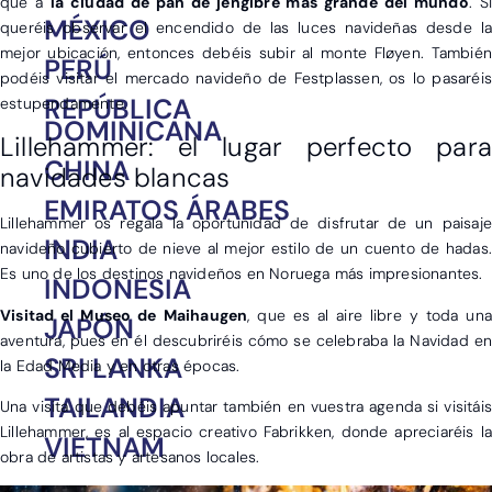
que a
la ciudad de pan de jengibre más grande del mundo
. Si
MÉXICO
queréis observar el encendido de las luces navideñas desde la
mejor ubicación, entonces debéis subir al monte Fløyen. También
PERÚ
podéis visitar el mercado navideño de Festplassen, os lo pasaréis
REPÚBLICA
estupendamente.
DOMINICANA
Lillehammer: el lugar perfecto para
CHINA
navidades blancas
EMIRATOS ÁRABES
Lillehammer os regala la oportunidad de disfrutar de un paisaje
INDIA
navideño cubierto de nieve al mejor estilo de un cuento de hadas.
Es uno de los destinos navideños en Noruega más impresionantes.
INDONESIA
Visitad el Museo de Maihaugen
, que es al aire libre y toda una
JAPÓN
aventura, pues en él descubriréis cómo se celebraba la Navidad en
SRI LANKA
la Edad Media y en otras épocas.
TAILANDIA
Una visita que debéis apuntar también en vuestra agenda si visitáis
Lillehammer, es al espacio creativo Fabrikken, donde apreciaréis la
VIETNAM
obra de artistas y artesanos locales.