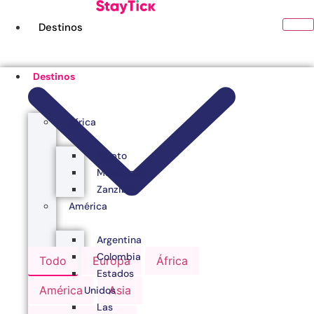
Ir
al
Destinos
contenido
Destinos
África
Egipto
Marruecos
Zanzibar
América
Argentina
Colombia
Todo
Europa
África
Estados
América
Asia
Unidos
Las