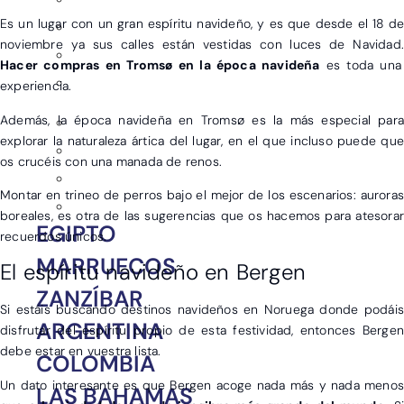
Es un lugar con un gran espíritu navideño, y es que desde el 18 de
noviembre ya sus calles están vestidas con luces de Navidad.
Hacer compras en Tromsø en la época navideña
es toda una
experiencia.
Además, la época navideña en Tromsø es la más especial para
explorar la naturaleza ártica del lugar, en el que incluso puede que
os crucéis con una manada de renos.
Montar en trineo de perros bajo el mejor de los escenarios: auroras
boreales, es otra de las sugerencias que os hacemos para atesorar
EGIPTO
recuerdos únicos.
MARRUECOS
El espíritu navideño en Bergen
ZANZÍBAR
Si estáis buscando destinos navideños en Noruega donde podáis
ARGENTINA
disfrutar del espíritu propio de esta festividad, entonces Bergen
debe estar en vuestra lista.
COLOMBIA
Un dato interesante es que Bergen acoge nada más y nada menos
LAS BAHAMAS