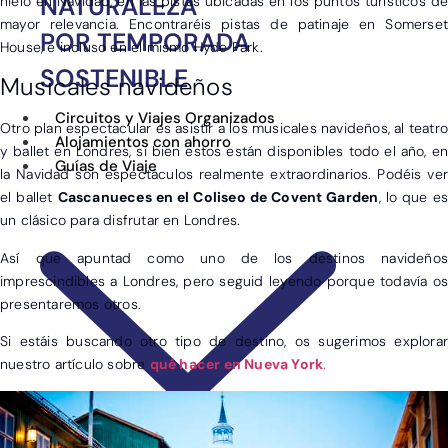
NATURALEZA
hielo en Navidad, en las pistas ubicadas en los puntos turísticos de
mayor relevancia. Encontraréis pistas de patinaje en Somerset
POR TEMPORADA
House, e incluso en el mismo Hyde Park.
SOSTENIBLE
Musicales navideños
Circuitos y Viajes Organizados
Otro plan espectacular es asistir a los musicales navideños, al teatr
Alojamientos con ahorro
y ballet en Londres, si bien estos están disponibles todo el año, en
Guías de Viaje
la Navidad son espectáculos realmente extraordinarios. Podéis ver
el ballet
Cascanueces en el Coliseo de Covent Garden
, lo que es
un clásico para disfrutar en Londres.
Así que apuntad como uno de los destinos navideños
imprescindibles a Londres, pero seguid leyendo porque todavía os
presentaremos otros.
Si estáis buscando otro tipo de destino, os sugerimos explorar
nuestro artículo sobre
qué hacer en Nueva York
.