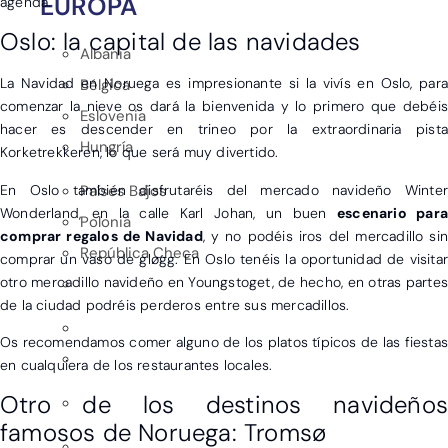
EUROPA
agenda.
Oslo: la capital de las navidades
Albania
La Navidad en Noruega es impresionante si la vivís en Oslo, para
Bélgica
comenzar la nieve os dará la bienvenida y lo primero que debéis
Eslovenia
hacer es descender en trineo por la extraordinaria pista
Hungría
Korketrekkeren, lo que será muy divertido.
En Oslo también disfrutaréis del mercado navideño Winter
Países Bajos
Wonderland, en la calle Karl Johan, un buen
escenario para
Polonia
comprar regalos de Navidad
, y no podéis iros del mercadillo sin
República Checa
comprar un vaso de gløgg. En Oslo tenéis la oportunidad de visitar
otro mercadillo navideño en Youngstoget, de hecho, en otras partes
de la ciudad podréis perderos entre sus mercadillos.
Os recomendamos comer alguno de los platos típicos de las fiestas
en cualquiera de los restaurantes locales.
Otro de los destinos navideños
famosos de Noruega: Tromsø