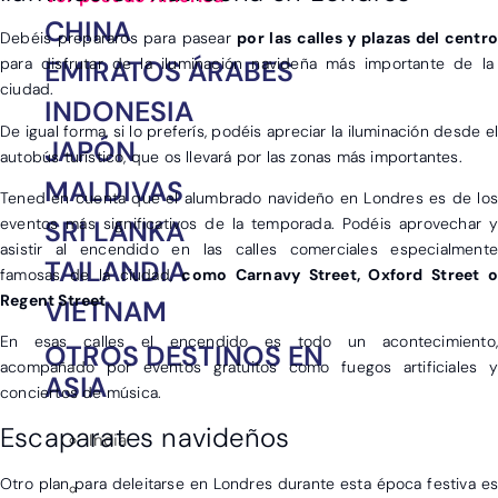
CHINA
Debéis prepararos para pasear
por las calles y plazas del centro
EMIRATOS ÁRABES
para disfrutar de la iluminación navideña más importante de la
ciudad.
INDONESIA
De igual forma, si lo preferís, podéis apreciar la iluminación desde el
JAPÓN
autobús turístico, que os llevará por las zonas más importantes.
MALDIVAS
Tened en cuenta que el alumbrado navideño en Londres es de los
eventos más significativos de la temporada. Podéis aprovechar y
SRI LANKA
asistir al encendido en las calles comerciales especialmente
TAILANDIA
famosas de la ciudad,
como Carnavy Street, Oxford Street o
Regent Street
.
VIETNAM
En esas calles el encendido es todo un acontecimiento,
OTROS DESTINOS EN
acompañado por eventos gratuitos como fuegos artificiales y
ASIA
conciertos de música.
Escaparates navideños
India
Otro plan para deleitarse en Londres durante esta época festiva es