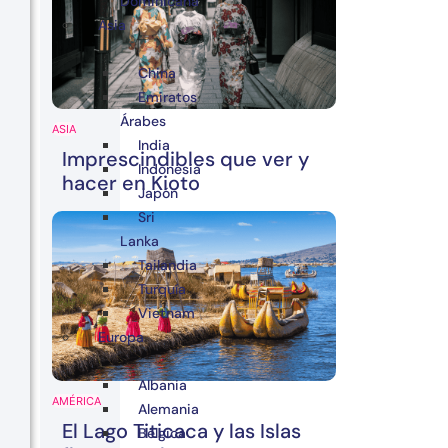
Dominicana
Asia
China
Emiratos
Árabes
ASIA
India
Imprescindibles que ver y
Indonesia
hacer en Kioto
Japón
Sri
Lanka
Tailandia
Turquía
Vietnam
Europa
Albania
AMÉRICA
Alemania
El Lago Titicaca y las Islas
Bélgica