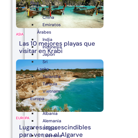
Asia
China
Emiratos
Árabes
ASIA
India
Las 10 mejores playas que
Indonesia
visitar en Krabi
Japón
Sri
Lanka
Tailandia
Turquía
Vietnam
Europa
Albania
EUROPA
Alemania
Lugares imprescindibles
Bélgica
para ver en el Algarve
Eslovenia