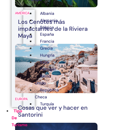
Albania
AMÉRICA
Alemania
Los Cenotes más
Bélgica
impactantes de la Riviera
España
Maya
Francia
Grecia
Hungría
Italia
Portugal
Reino
Unido
República
Checa
EUROPA
Turquía
Cosas que ver y hacer en
Tipo
Santorini
De
Turismo