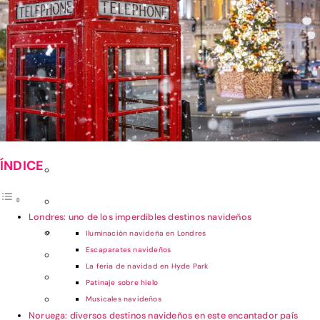
REPÚBLICA
DOMINICANA
OTROS DESTINOS EN
AMÉRICA
Guatemala
Londres: uno de los imperdibles destinos navideños
Iluminación navideña en Londres
Escaparates navideños
La feria de navidad en Hyde Park
Patinaje sobre hielo
Musicales navideños
Noruega: diversos destinos navideños en este encantador país