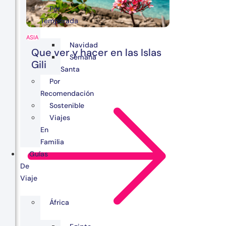
Por
Temporada
ASIA
Navidad
Que ver y hacer en las Islas
Semana
Gili
Santa
Por
Recomendación
Sostenible
Viajes
En
Familia
Guías
De
Viaje
África