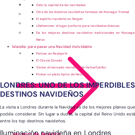
Oslo: la capital de las navidades
Otro de los destinos navideños famosos de Noruega: Tromsø
El espíritu navideño en Bergen
Lillehammer: el lugar perfecto para navidades blancas
De los mejores destinos navideños tradicionales en Noruega:
Røros
Islandia: para pasar una Navidad inolvidable
Patinar en Reykjavik
El Círculo Dorado
Visitar el mercado navideño de Hafnarfjörður
Probar un plato típico de Navidad
LONDRES: UNO DE LOS IMPERDIBLES
DESTINOS NAVIDEÑOS
La visita a Londres durante la Navidad es de los mejores planes que
podéis considerar. Sin lugar a dudas, la capital del Reino Unido está
entre los top destinos navideños.
Iluminación navideña en Londres
Ver post de América