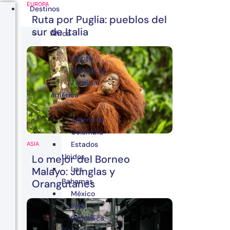
EUROPA
Destinos
Ruta por Puglia: pueblos del
sur de Italia
África
Egipto
Marruecos
Zanzibar
América
Argentina
Colombia
Estados
ASIA
Unidos
Lo mejor del Borneo
Las
Malayo: Junglas y
Bahamas
Orangutanes
México
Perú
República