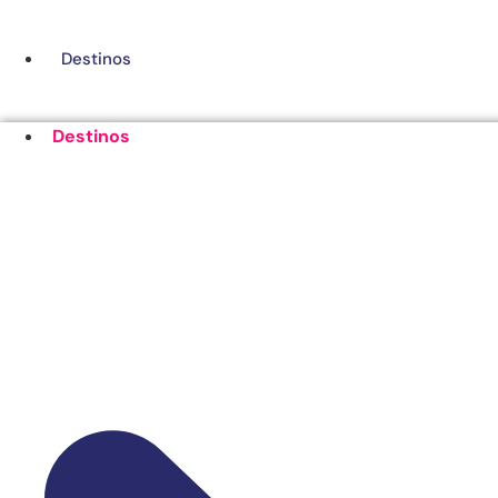
Ir
al
Destinos
contenido
Destinos