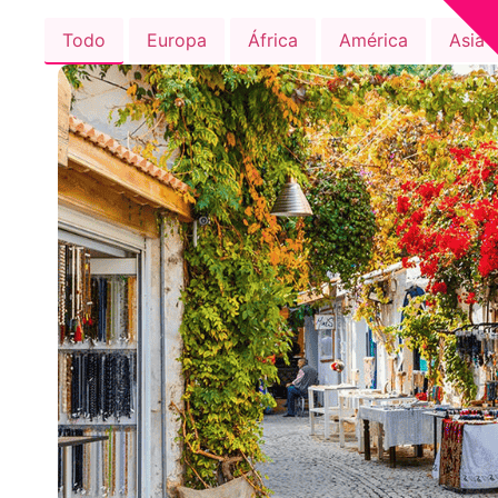
Todo
Europa
África
América
Asia