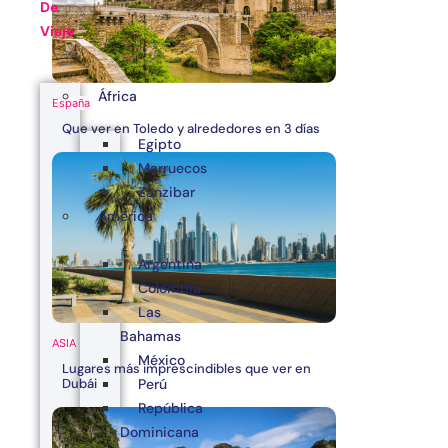
De
Viaje
África
España
Que ver en Toledo y alrededores en 3 días
Egipto
Marruecos
Zanzibar
América
Argentina
Colombia
Las
Bahamas
ASIA
México
Lugares más imprescindibles que ver en
Dubái
Perú
República
Dominicana