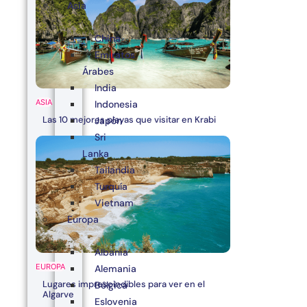
Asia
China
Emiratos
Árabes
India
ASIA
Indonesia
Las 10 mejores playas que visitar en Krabi
Japón
Sri
Lanka
Tailandia
Turquía
Vietnam
Europa
Albania
EUROPA
Alemania
Lugares imprescindibles para ver en el
Bélgica
Algarve
Eslovenia