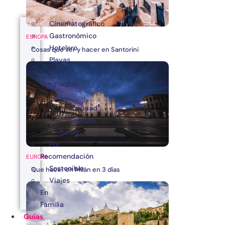
Cinematográfico
Gastronómico
EUROPA
Hotelero
Cosas que ver y hacer en Santorini
Playas
Por
Temporada
Navidad
Semana
Santa
Por
Recomendación
EUROPA
Sostenible
Que hacer en Milán en 3 días
Viajes
En
Familia
Guías