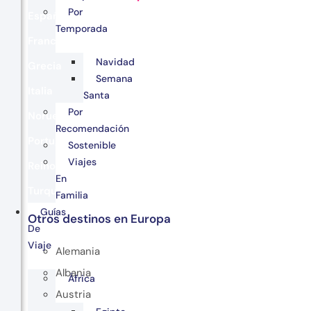
Por
España
Temporada
Francia
Navidad
Grecia
Semana
Italia
Santa
Por
Noruega
Recomendación
Portugal
Sostenible
Viajes
Reino Unido
En
Turquía
Familia
Guías
Otros destinos en Europa
De
Viaje
Alemania
Albania
África
Austria