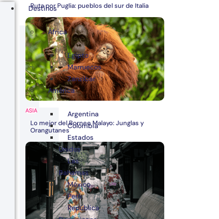
Ruta por Puglia: pueblos del sur de Italia
Destinos
África
Egipto
Marruecos
Zanzibar
América
ASIA
Argentina
Lo mejor del Borneo Malayo: Junglas y
Colombia
Orangutanes
Estados
Unidos
Las
Bahamas
México
Perú
República