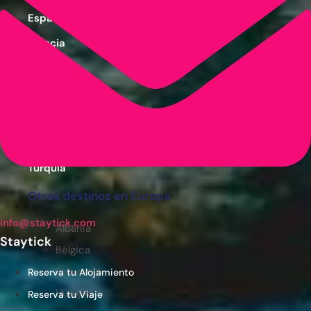
España
Francia
Grecia
Italia
Portugal
Reino Unido
Turquía
Otros destinos en Europa
info@staytick.com
Albania
Staytick
Bélgica
Eslovenia
Reserva tu Alojamiento
Hungría
Reserva tu Viaje