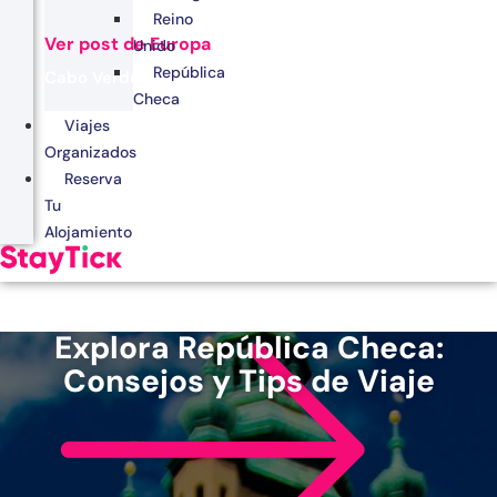
Reino
Ver post de Europa
Unido
República
Cabo Verde
Checa
Egipto
Viajes
Organizados
Kenia
Reserva
Marruecos
Tu
Alojamiento
Zanzíbar
Explora República Checa:
Consejos y Tips de Viaje