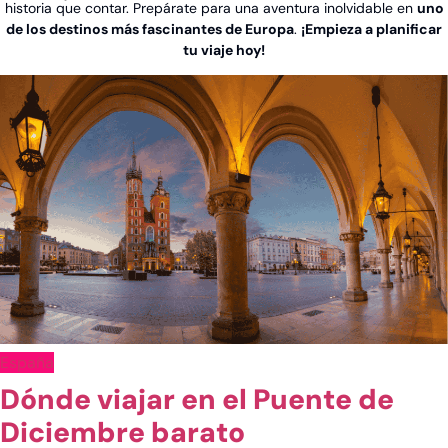
historia que contar. Prepárate para una aventura inolvidable en
uno
de los destinos más fascinantes de Europa
.
¡Empieza a planificar
tu viaje hoy!
Ver post de América
España
China
Dónde viajar en el Puente de
Emiratos Árabes
Diciembre barato
Indonesia