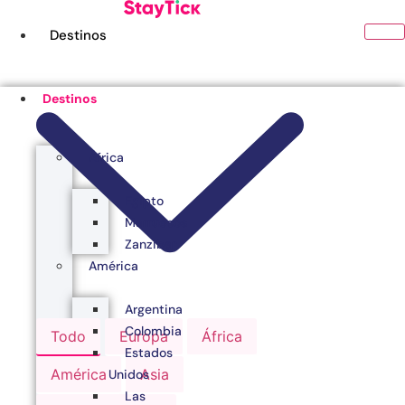
Ir
al
Destinos
contenido
Destinos
África
Egipto
Marruecos
Zanzibar
América
Argentina
Colombia
Todo
Europa
África
Estados
América
Asia
Unidos
Las