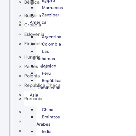
Egipto
Bélgica
Marruecos
Zanzibar
Bulgaria
América
Croacia
Eslovenia
Argentina
Finlandia
Colombia
Las
Hungría
Bahamas
México
Paises Bajos
Perú
Polonia
República
República Checa
Dominicana
Asia
Rumanía
China
Emiratos
Árabes
India