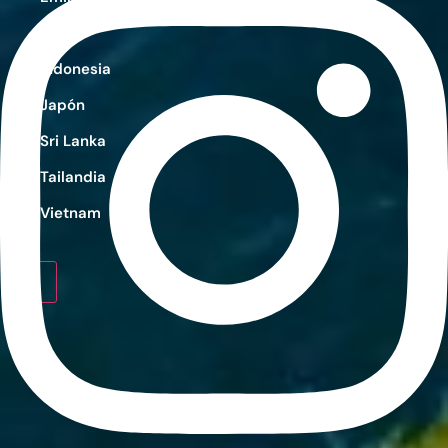
India
Indonesia
Japón
Sri Lanka
Tailandia
Vietnam
X