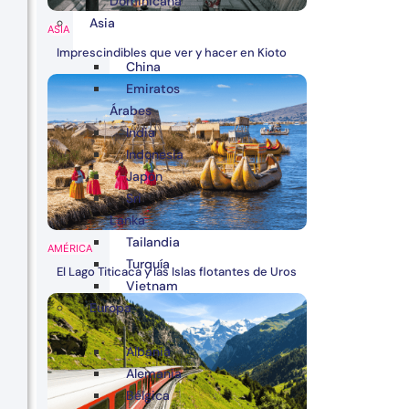
Dominicana
Asia
ASIA
Imprescindibles que ver y hacer en Kioto
China
Emiratos
Árabes
India
Indonesia
Japón
Sri
Lanka
Tailandia
AMÉRICA
Turquía
El Lago Titicaca y las Islas flotantes de Uros
Vietnam
Europa
Albania
Alemania
Bélgica