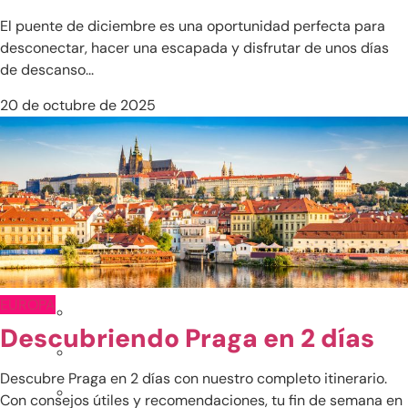
Japón
El puente de diciembre es una oportunidad perfecta para
desconectar, hacer una escapada y disfrutar de unos días
Maldivas
de descanso...
Sri Lanka
20 de octubre de 2025
Tailandia
Vietnam
Otros destinos en Asia
India
EUROPA
Descubriendo Praga en 2 días
Descubre Praga en 2 días con nuestro completo itinerario.
Con consejos útiles y recomendaciones, tu fin de semana en