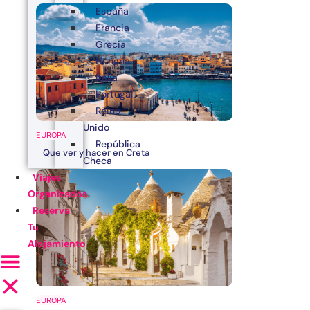
España
Francia
Grecia
Hungría
Italia
Portugal
Reino
Unido
EUROPA
República
Que ver y hacer en Creta
Checa
Viajes
Organizados
Reserva
Tu
Alojamiento
EUROPA