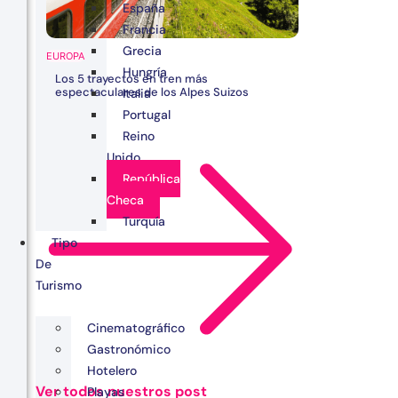
España
Francia
Grecia
EUROPA
Hungría
Los 5 trayectos en tren más
espectaculares de los Alpes Suizos
Italia
Portugal
Reino
Unido
República
Checa
Turquía
Tipo
De
Turismo
Cinematográfico
Gastronómico
Hotelero
Ver todos nuestros post
Playas