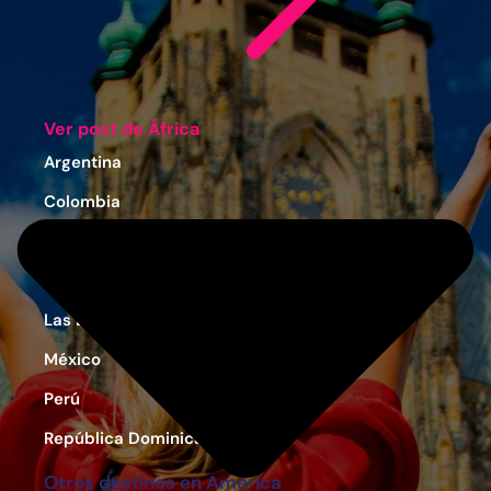
Ver post de África
Argentina
Colombia
Costa Rica
Estados Unidos
Las Bahamas
México
Perú
República Dominicana
Otros destinos en América