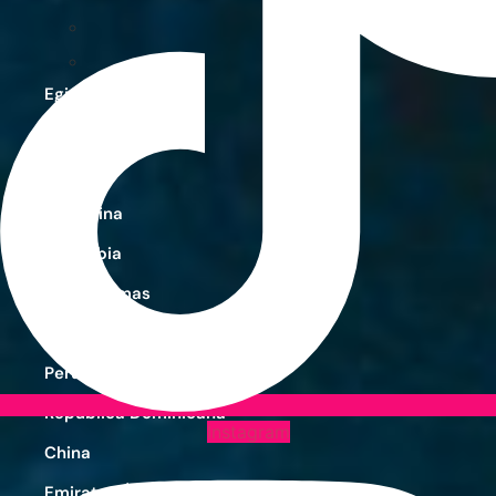
Egipto
Marruecos
Zanzíbar
Argentina
Colombia
Las Bahamas
México
Perú
República Dominicana
Instagram
China
Emiratos Árabes