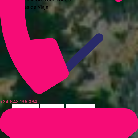
Guías de Viaje
+34 643 195 384
Europa
África
América
Asia
Alemania