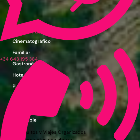
Ver post de Asia
Cinematográfico
Familiar
+34 643 195 384
Gastronómico
Hotelero
Playas
Naturaleza
Por Temporada
Sostenible
Circuitos y Viajes Organizados
Alojamientos con ahorro