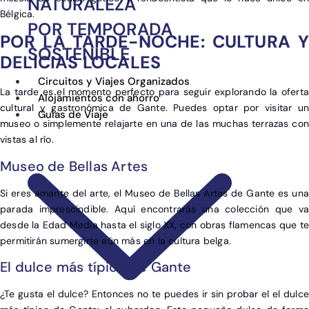
NATURALEZA
Bélgica.
POR TEMPORADA
POR LA TARDE-NOCHE: CULTURA Y
SOSTENIBLE
DELICIAS LOCALES
Circuitos y Viajes Organizados
La tarde es el momento perfecto para seguir explorando la oferta
Alojamientos con ahorro
cultural y gastronómica de Gante. Puedes optar por visitar un
Guías de Viaje
museo o simplemente relajarte en una de las muchas terrazas con
vistas al río.
Museo de Bellas Artes
Si eres amante del arte, el Museo de Bellas Artes de Gante es una
parada imprescindible. Aquí encontrarás una colección que va
desde la Edad Media hasta el siglo XX, con obras flamencas que t
permitirán sumergirte aún más en la cultura belga.
El dulce más típico de Gante
¿Te gusta el dulce? Entonces no te puedes ir sin probar el el dulce