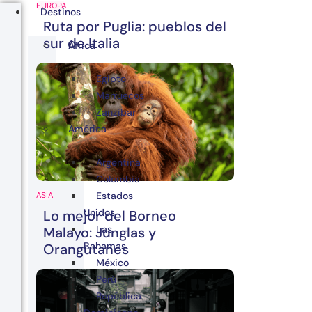
EUROPA
Destinos
Ruta por Puglia: pueblos del
sur de Italia
África
Egipto
Marruecos
Zanzibar
América
Argentina
Colombia
Estados
ASIA
Unidos
Lo mejor del Borneo
Las
Malayo: Junglas y
Bahamas
Orangutanes
México
Perú
República