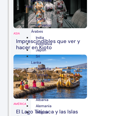
Dominicana
Asia
China
Emiratos
Árabes
ASIA
India
Imprescindibles que ver y
Indonesia
hacer en Kioto
Japón
Sri
Lanka
Tailandia
Turquía
Vietnam
Europa
Albania
AMÉRICA
Alemania
El Lago Titicaca y las Islas
Bélgica