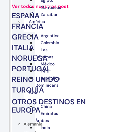
Egipto
Ver todos nuestros post
Marruecos
ESPAÑA
Zanzibar
América
FRANCIA
GRECIA
Argentina
Colombia
ITALIA
Las
NORUEGA
Bahamas
México
PORTUGAL
Perú
REINO UNIDO
República
Dominicana
TURQUÍA
Asia
OTROS DESTINOS EN
China
EUROPA
Emiratos
Árabes
Alemania
India