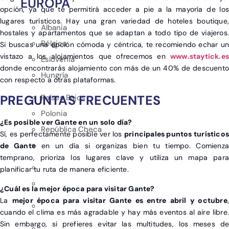
EUROPA
opción, ya que te permitirá acceder a pie a la mayoría de los
lugares turísticos. Hay una gran variedad de hoteles boutique,
Albania
hostales y apartamentos que se adaptan a todo tipo de viajeros.
Bélgica
Si buscas una opción cómoda y céntrica, te recomiendo echar un
vistazo a los alojamientos que ofrecemos en
www.staytick.es
Eslovenia
donde encontrarás alojamiento con más de un 40% de descuento
Hungría
con respecto a otras plataformas.
PREGUNTAS FRECUENTES
Países Bajos
Polonia
¿Es posible ver Gante en un solo día?
República Checa
Sí, es perfectamente posible ver los
principales puntos turísticos
de Gante
en un día si organizas bien tu tiempo. Comienza
temprano, prioriza los lugares clave y utiliza un mapa para
planificar tu ruta de manera eficiente.
¿Cuál es la mejor época para visitar Gante?
La
mejor época para visitar Gante es entre abril y octubre
,
cuando el clima es más agradable y hay más eventos al aire libre.
Sin embargo, si prefieres evitar las multitudes, los meses de