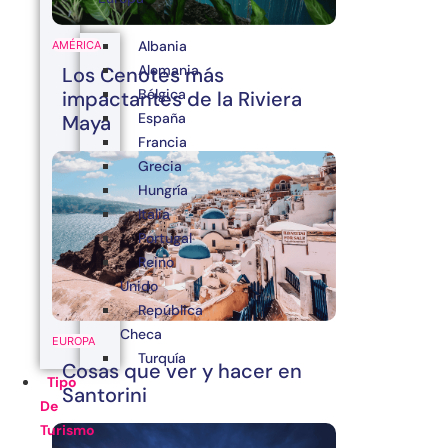
Albania
AMÉRICA
Alemania
Los Cenotes más
Bélgica
impactantes de la Riviera
España
Maya
Francia
Grecia
Hungría
Italia
Portugal
Reino
Unido
República
Checa
EUROPA
Turquía
Cosas que ver y hacer en
Tipo
Santorini
De
Turismo