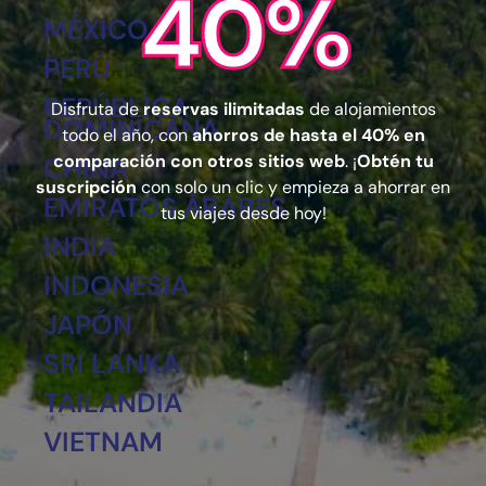
40%
MÉXICO
PERÚ
REPÚBLICA
Disfruta de
reservas ilimitadas
de alojamientos
DOMINICANA
todo el año, con
ahorros de hasta el 40% en
comparación con otros sitios web
. ¡
Obtén tu
CHINA
suscripción
con solo un clic y empieza a ahorrar en
EMIRATOS ÁRABES
tus viajes desde hoy!
INDIA
INDONESIA
JAPÓN
SRI LANKA
TAILANDIA
VIETNAM