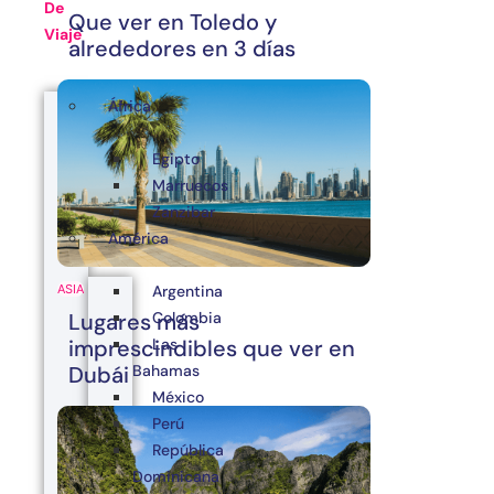
De
Que ver en Toledo y
Viaje
alrededores en 3 días
África
Egipto
Marruecos
Zanzibar
América
Argentina
ASIA
Colombia
Lugares más
Las
imprescindibles que ver en
Bahamas
Dubái
México
Perú
República
Dominicana