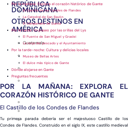
REPÚBLICA
Por la mañana: Explora el corazón histórico de Gante
DOMINICANA
El Castillo de los Condes de Flandes
La Catedral de San Bavón
OTROS DESTINOS EN
El Campanario de Gante
AMÉRICA
Por la tarde: Un paseo por las orillas del Lys
El Puente de San Miguel y Graslei
Guatemala
La lonja del pescado y el Ayuntamiento
Por la tarde-noche: Cultura y delicias locales
Museo de Bellas Artes
El dulce más típico de Gante
Dónde alojarse en Gante
Preguntas frecuentes
POR LA MAÑANA: EXPLORA EL
CORAZÓN HISTÓRICO DE GANTE
El Castillo de los Condes de Flandes
Tu primera parada debería ser el majestuoso Castillo de los
Condes de Flandes. Construido en el siglo IX, este castillo medieval