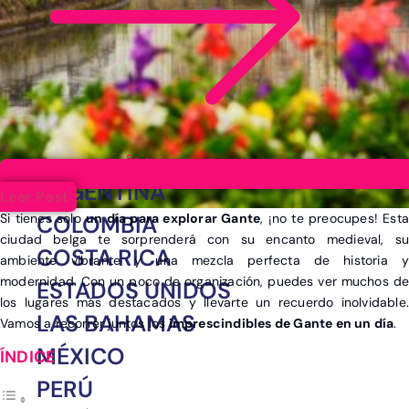
Ver post de África
ARGENTINA
Leer Post
Si tienes solo
un día para explorar Gante
, ¡no te preocupes! Esta
COLOMBIA
ciudad belga te sorprenderá con su encanto medieval, su
COSTA RICA
ambiente vibrante y una mezcla perfecta de historia y
modernidad. Con un poco de organización, puedes ver muchos de
ESTADOS UNIDOS
los lugares más destacados y llevarte un recuerdo inolvidable.
LAS BAHAMAS
Vamos a recorrer juntos los
imprescindibles de Gante en un día
.
MÉXICO
PERÚ