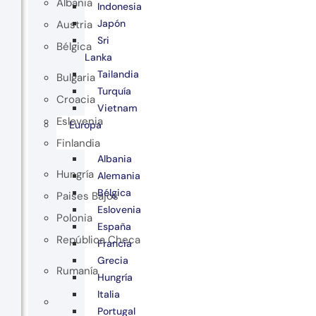
Albania
Indonesia
Japón
Austria
Sri
Bélgica
Lanka
Tailandia
Bulgaria
Turquía
Croacia
Vietnam
Eslovenia
Europa
Finlandia
Albania
Hungría
Alemania
Bélgica
Paises Bajos
Eslovenia
Polonia
España
República Checa
Francia
Grecia
Rumanía
Hungría
Italia
Portugal