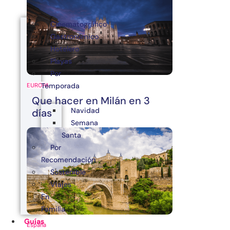
Cinematográfico
Gastronómico
Hotelero
Playas
Por
Temporada
EUROPA
Que hacer en Milán en 3
Navidad
días
Semana
Santa
Por
Recomendación
Sostenible
Viajes
En
Familia
Guías
España