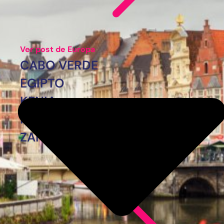
Ver post de Europa
CABO VERDE
EGIPTO
KENIA
MARRUECOS
ZANZÍBAR