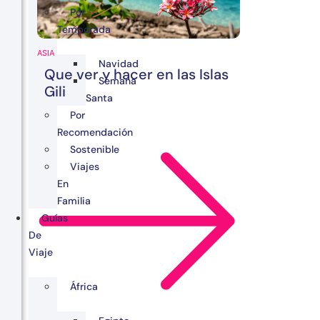
Por
Temporada
ASIA
Navidad
Que ver y hacer en las Islas
Semana
Gili
Santa
Por
Recomendación
Sostenible
Viajes
En
Familia
Guías
De
Viaje
África