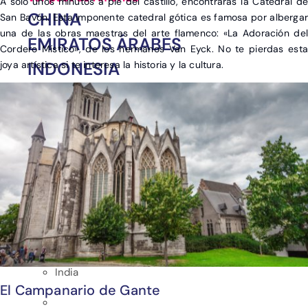
A solo unos minutos a pie del castillo, encontrarás la Catedral de
CHINA
San Bavón. Esta imponente catedral gótica es famosa por albergar
una de las obras maestras del arte flamenco: «La Adoración del
EMIRATOS ÁRABES
Cordero Místico», de los hermanos Van Eyck. No te pierdas esta
INDONESIA
joya artística si te interesa la historia y la cultura.
JAPÓN
MALDIVAS
SRI LANKA
TAILANDIA
VIETNAM
OTROS DESTINOS EN
ASIA
India
El Campanario de Gante