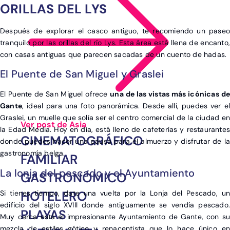
ORILLAS DEL LYS
Después de explorar el casco antiguo, te recomiendo un paseo
tranquilo por las orillas del río Lys. Esta área está llena de encanto,
con casas antiguas que parecen sacadas de un cuento de hadas.
El Puente de San Miguel y Graslei
El Puente de San Miguel ofrece
una de las vistas más icónicas de
Gante
, ideal para una foto panorámica. Desde allí, puedes ver el
Graslei, un muelle que solía ser el centro comercial de la ciudad en
Ver post de Asia
la Edad Media. Hoy en día, está lleno de cafeterías y restaurantes
CINEMATOGRÁFICO
donde puedes hacer una pausa para el almuerzo y disfrutar de la
gastronomía belga.
FAMILIAR
La lonja del pescado y el Ayuntamiento
GASTRONÓMICO
HOTELERO
Si tienes tiempo, date una vuelta por la Lonja del Pescado, un
edificio del siglo XVIII donde antiguamente se vendía pescado.
PLAYAS
Muy cerca está el impresionante Ayuntamiento de Gante, con su
mezcla de estilos gótico y renacentista que lo hace único en