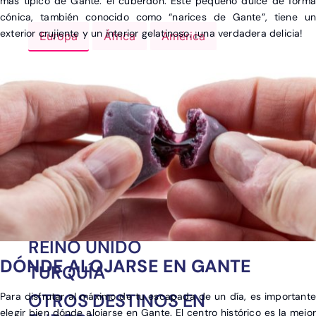
más típico de Gante: el cuberdon. Este pequeño dulce de forma
cónica, también conocido como “narices de Gante”, tiene un
exterior crujiente y un interior gelatinoso, ¡una verdadera delicia!
Europa
África
América
Asia
ALEMANIA
ESPAÑA
FRANCIA
GRECIA
ITALIA
PORTUGAL
REINO UNIDO
DÓNDE ALOJARSE EN GANTE
TURQUÍA
OTROS DESTINOS EN
Para disfrutar al máximo de tu escapada de un día, es importante
elegir bien dónde alojarse en Gante. El centro histórico es la mejor