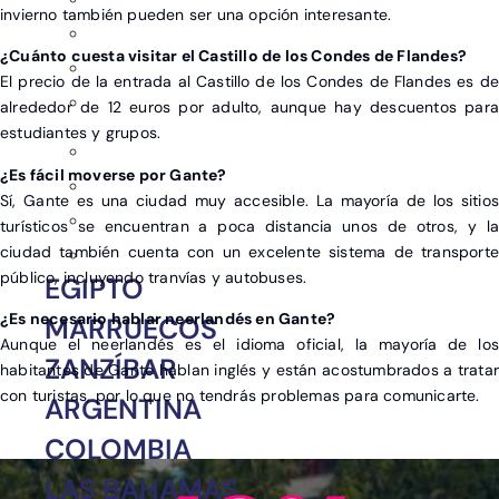
invierno también pueden ser una opción interesante.
¿Cuánto cuesta visitar el Castillo de los Condes de Flandes?
El precio de la entrada al Castillo de los Condes de Flandes es de
alrededor de 12 euros por adulto, aunque hay descuentos para
estudiantes y grupos.
¿Es fácil moverse por Gante?
Sí, Gante es una ciudad muy accesible. La mayoría de los sitios
turísticos se encuentran a poca distancia unos de otros, y la
ciudad también cuenta con un excelente sistema de transporte
público, incluyendo tranvías y autobuses.
EGIPTO
¿Es necesario hablar neerlandés en Gante?
MARRUECOS
Aunque el neerlandés es el idioma oficial, la mayoría de los
ZANZÍBAR
habitantes de Gante hablan inglés y están acostumbrados a tratar
con turistas, por lo que no tendrás problemas para comunicarte.
ARGENTINA
COLOMBIA
LAS BAHAMAS