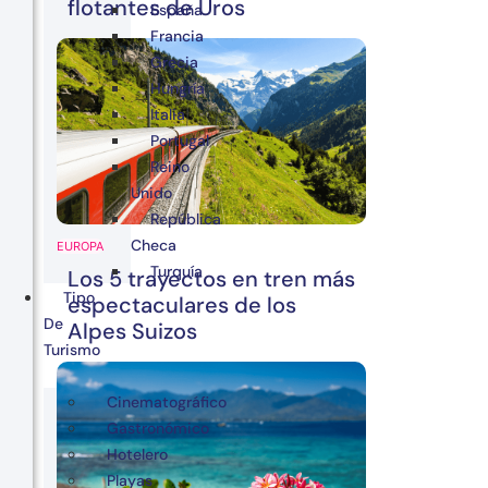
flotantes de Uros
España
Francia
Grecia
Hungría
Italia
Portugal
Reino
Unido
República
Checa
EUROPA
Turquía
Los 5 trayectos en tren más
Tipo
espectaculares de los
De
Alpes Suizos
Turismo
Cinematográfico
Gastronómico
Hotelero
Playas