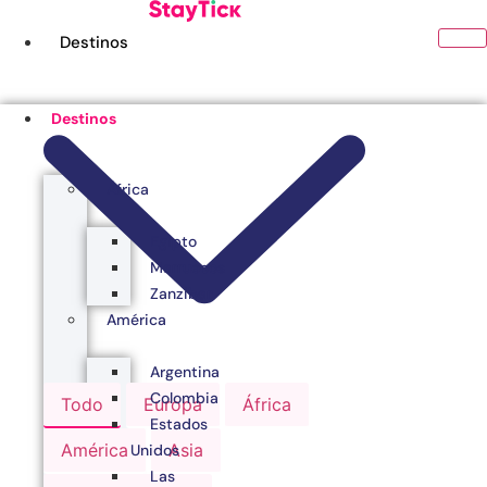
Ir
al
Destinos
contenido
Destinos
África
Egipto
Marruecos
Zanzibar
América
Argentina
Colombia
Todo
Europa
África
Estados
América
Asia
Unidos
Las