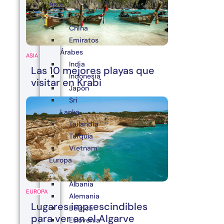
Asia
China
Emiratos
Árabes
ASIA
India
Las 10 mejores playas que
Indonesia
visitar en Krabi
Japón
Sri
Lanka
Tailandia
Turquía
Vietnam
Europa
Albania
EUROPA
Alemania
Lugares imprescindibles
Bélgica
para ver en el Algarve
Eslovenia