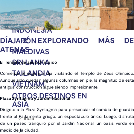
CHINA
EMIRATOS ÁRABES
INDONESIA
DÍA 2: EXPLORANDO MÁS DE
JAPÓN
ATENAS
MALDIVAS
SRI LANKA
El Templo de Zeus Olímpico
TAILANDIA
Comienza el segundo día visitando el Templo de Zeus Olímpico.
Aunque solo quedan algunas columnas en pie, la magnitud de esta
VIETNAM
antigua construcción sigue siendo impresionante.
OTROS DESTINOS EN
Plaza Syntagma y Jardín Nacional
ASIA
Dirígete a la Plaza Syntagma para presenciar el cambio de guardia
frente al Parlamento griego, un espectáculo único. Luego, disfruta
India
de un paseo tranquilo por el Jardín Nacional, un oasis verde en
medio de la ciudad.