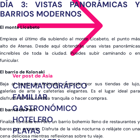
DÍA 3: VISTAS PANORÁMICAS Y
BARRIOS MODERNOS
El monte Licabeto
Empieza el último día subiendo al monte Licabeto, el punto más
alto de Atenas. Desde aquí obtendrás unas vistas panorámicas
increíbles de toda la ciudad. Puedes subir caminando o en
funicular.
El barrio de Kolonaki
Ver post de Asia
CINEMATOGRÁFICO
Baja al barrio de Kolonaki, conocido por sus tiendas de lujo,
galerías de arte y cafeterías elegantes. Es el lugar ideal para
FAMILIAR
disfrutar de una comida tranquila o hacer compras.
GASTRONÓMICO
El barrio de Psiri
HOTELERO
Finaliza tu visita en Psiri, un barrio bohemio lleno de restaurantes y
PLAYAS
bares con encanto. Disfruta de la vida nocturna o relájate con una
cena deliciosa mientras reflexionas sobre tu viaje.