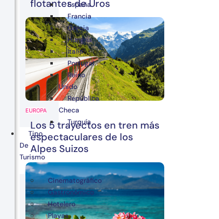
flotantes de Uros
España
Francia
Grecia
Hungría
Italia
Portugal
Reino
Unido
República
Checa
EUROPA
Turquía
Los 5 trayectos en tren más
Tipo
espectaculares de los
De
Alpes Suizos
Turismo
Cinematográfico
Gastronómico
Hotelero
Playas