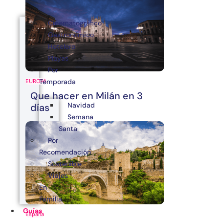
Cinematográfico
Gastronómico
Hotelero
Playas
Por
Temporada
EUROPA
Que hacer en Milán en 3
Navidad
días
Semana
Santa
Por
Recomendación
Sostenible
Viajes
En
Familia
Guías
España