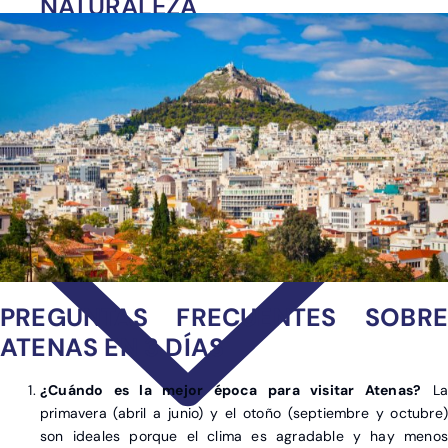
NATURALEZA
POR TEMPORADA
SOSTENIBLE
Circuitos y Viajes Organizados
Alojamientos con ahorro
Guías de Viaje
PREGUNTAS FRECUENTES SOBRE
ATENAS EN 3 DÍAS
¿Cuándo es la mejor época para visitar Atenas?
La
primavera (abril a junio) y el otoño (septiembre y octubre)
son ideales porque el clima es agradable y hay menos