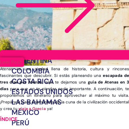
Ver post de África
ARGENTINA
Leer Post
Atenas es una ciudad llena de historia, cultura y rincones
COLOMBIA
fascinantes que descubrir. Si estás planeando una
escapada de
COSTA RICA
tres días por Atenas
, aquí te dejamos una
guía de Atenas en 3
días
para que no te pierdas nada importante. A continuación, te
ESTADOS UNIDOS
proponemos un itinerario para aprovechar al máximo tu visita.
LAS BAHAMAS
¡Prepárate para enamorarte de la cuna de la civilización occidental
y crea tu
viaje a Grecia
ya!
MÉXICO
PERÚ