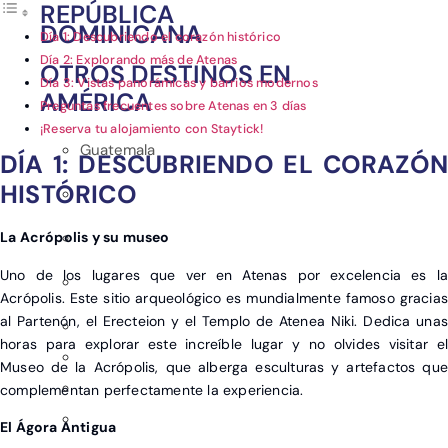
REPÚBLICA
DOMINICANA
Día 1: Descubriendo el corazón histórico
Día 2: Explorando más de Atenas
OTROS DESTINOS EN
Día 3: Vistas panorámicas y barrios modernos
AMÉRICA
Preguntas frecuentes sobre Atenas en 3 días
¡Reserva tu alojamiento con Staytick!
Guatemala
DÍA 1: DESCUBRIENDO EL CORAZÓN
HISTÓRICO
La Acrópolis y su museo
Uno de los lugares que ver en Atenas por excelencia es la
Acrópolis. Este sitio arqueológico es mundialmente famoso gracias
al Partenón, el Erecteion y el Templo de Atenea Niki. Dedica unas
horas para explorar este increíble lugar y no olvides visitar el
Museo de la Acrópolis, que alberga esculturas y artefactos que
complementan perfectamente la experiencia.
El Ágora Antigua