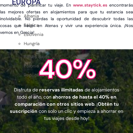
EUROPA
momento de planificar tu viaje. En
www.staytick.es
encontrarás
las mejores ofertas en alojamientos para que tu estancia sea
Albania
inolvidable. No pierdas la oportunidad de descubrir todas las
Bélgica
cosas que hacer en Atenas y vivir una experiencia única. ¡Nos
vemos en Grecia!
Eslovenia
Hungría
40%
Países Bajos
Polonia
República Checa
Disfruta de
reservas ilimitadas
de alojamientos
todo el año, con
ahorros de hasta el 40% en
comparación con otros sitios web
. ¡
Obtén tu
suscripción
con solo un clic y empieza a ahorrar en
tus viajes desde hoy!