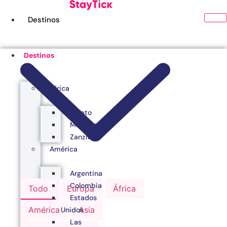
Ir
al
Destinos
contenido
Destinos
África
Egipto
Marruecos
Zanzibar
América
Argentina
Colombia
Todo
Europa
África
Estados
América
Asia
Unidos
Las