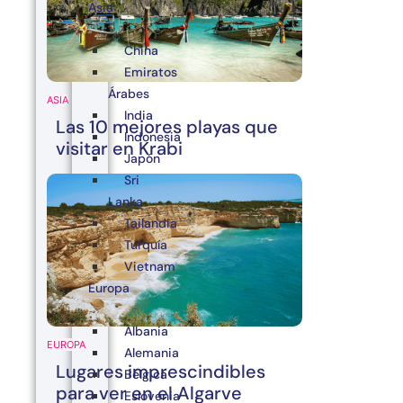
Asia
China
Emiratos
Árabes
ASIA
India
Las 10 mejores playas que
Indonesia
visitar en Krabi
Japón
Sri
Lanka
Tailandia
Turquía
Vietnam
Europa
Albania
EUROPA
Alemania
Lugares imprescindibles
Bélgica
para ver en el Algarve
Eslovenia