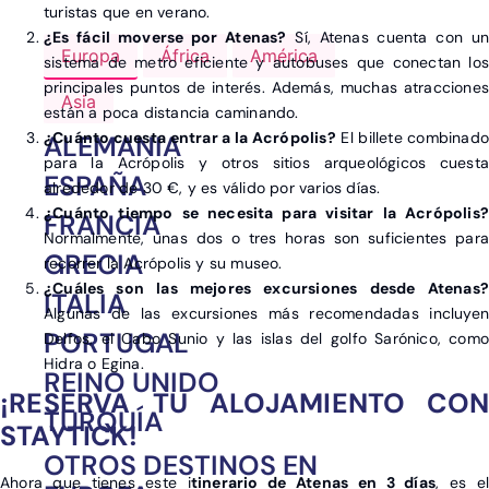
turistas que en verano.
¿Es fácil moverse por Atenas?
Sí, Atenas cuenta con un
Europa
África
América
sistema de metro eficiente y autobuses que conectan los
principales puntos de interés. Además, muchas atracciones
Asia
están a poca distancia caminando.
¿Cuánto cuesta entrar a la Acrópolis?
El billete combinad
ALEMANIA
para la Acrópolis y otros sitios arqueológicos cuesta
ESPAÑA
alrededor de 30 €, y es válido por varios días.
¿Cuánto tiempo se necesita para visitar la Acrópolis?
FRANCIA
Normalmente, unas dos o tres horas son suficientes para
GRECIA
recorrer la Acrópolis y su museo.
¿Cuáles son las mejores excursiones desde Atenas?
ITALIA
Algunas de las excursiones más recomendadas incluyen
PORTUGAL
Delfos, el Cabo Sunio y las islas del golfo Sarónico, como
Hidra o Egina.
REINO UNIDO
¡RESERVA TU ALOJAMIENTO CON
TURQUÍA
STAYTICK!
OTROS DESTINOS EN
Ahora que tienes este i
tinerario de Atenas en 3 días
, es el