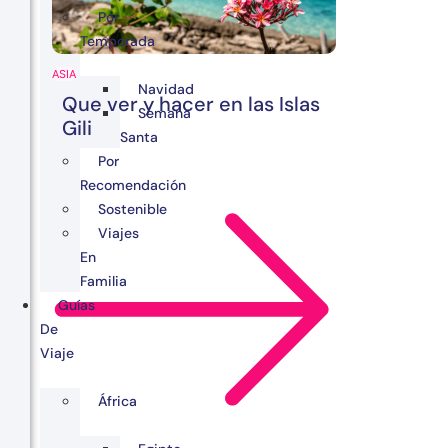
Por
Temporada
ASIA
Navidad
Que ver y hacer en las Islas
Semana
Gili
Santa
Por
Recomendación
Sostenible
Viajes
En
Familia
Guías
De
Viaje
África