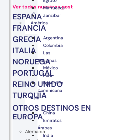
Egipto
Ver todos nuestros post
Marruecos
ESPAÑA
Zanzibar
América
FRANCIA
GRECIA
Argentina
Colombia
ITALIA
Las
NORUEGA
Bahamas
México
PORTUGAL
Perú
REINO UNIDO
República
Dominicana
TURQUÍA
Asia
OTROS DESTINOS EN
China
EUROPA
Emiratos
Árabes
Alemania
India