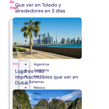
De
Que ver en Toledo y
Viaje
alrededores en 3 días
África
Egipto
Marruecos
Zanzibar
América
Argentina
ASIA
Colombia
Lugares más
Las
imprescindibles que ver en
Bahamas
Dubái
México
Perú
República
Dominicana