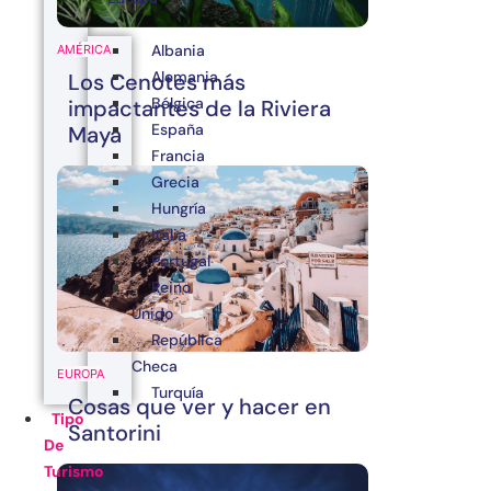
Albania
AMÉRICA
Alemania
Los Cenotes más
Bélgica
impactantes de la Riviera
España
Maya
Francia
Grecia
Hungría
Italia
Portugal
Reino
Unido
República
Checa
EUROPA
Turquía
Cosas que ver y hacer en
Tipo
Santorini
De
Turismo