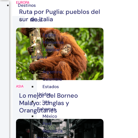
EUROPA
Destinos
Ruta por Puglia: pueblos del
sur de Italia
África
Egipto
Marruecos
Zanzibar
América
Argentina
Colombia
Estados
ASIA
Unidos
Lo mejor del Borneo
Las
Malayo: Junglas y
Bahamas
Orangutanes
México
Perú
República