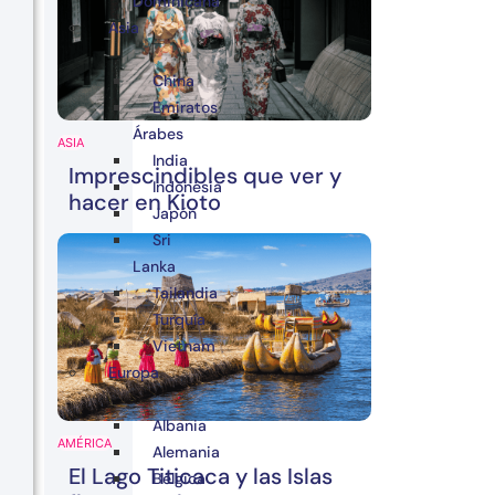
Dominicana
Asia
China
Emiratos
Árabes
ASIA
India
Imprescindibles que ver y
Indonesia
hacer en Kioto
Japón
Sri
Lanka
Tailandia
Turquía
Vietnam
Europa
Albania
AMÉRICA
Alemania
El Lago Titicaca y las Islas
Bélgica