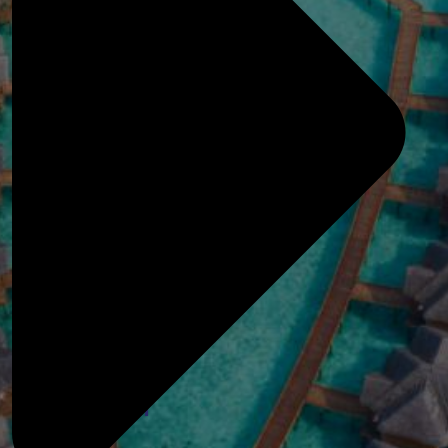
MÉXICO
PERÚ
REPÚBLICA
DOMINICANA
CHINA
EMIRATOS ÁRABES
INDIA
INDONESIA
JAPÓN
SRI LANKA
TAILANDIA
VIETNAM