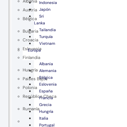
Albania
Indonesia
Japón
Austria
Sri
Bélgica
Lanka
Tailandia
Bulgaria
Turquía
Croacia
Vietnam
Eslovenia
Europa
Finlandia
Albania
Hungría
Alemania
Bélgica
Paises Bajos
Eslovenia
Polonia
España
República Checa
Francia
Grecia
Rumanía
Hungría
Italia
Portugal