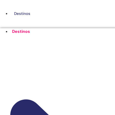
Ir
al
Destinos
contenido
Destinos