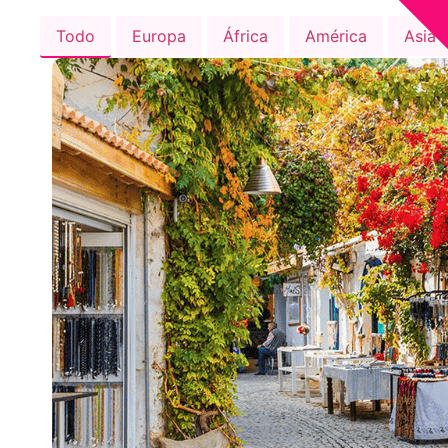
Todo
Europa
África
América
Asia