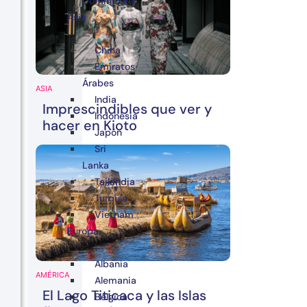
Dominicana
Asia
China
Emiratos
Árabes
ASIA
India
Imprescindibles que ver y
Indonesia
hacer en Kioto
Japón
Sri
Lanka
Tailandia
Turquía
Vietnam
Europa
Albania
AMÉRICA
Alemania
El Lago Titicaca y las Islas
Bélgica