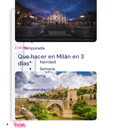
Cinematográfico
Gastronómico
Hotelero
Playas
Por
Temporada
EUROPA
Que hacer en Milán en 3
Navidad
días
Semana
Santa
Por
Recomendación
Sostenible
Viajes
En
Familia
Guías
España