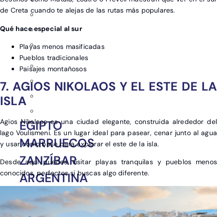
de Creta cuando te alejas de las rutas más populares.
Qué hace especial al sur
Playas menos masificadas
Pueblos tradicionales
Paisajes montañosos
7. AGIOS NIKOLAOS Y EL ESTE DE LA
ISLA
Agios Nikolaos es una ciudad elegante, construida alrededor del
EGIPTO
lago Voulismeni. Es un lugar ideal para pasear, cenar junto al agua
MARRUECOS
y usar como base para explorar el este de la isla.
ZANZÍBAR
Desde aquí puedes visitar playas tranquilas y pueblos menos
conocidos, perfectos si buscas algo diferente.
ARGENTINA
COLOMBIA
LAS BAHAMAS