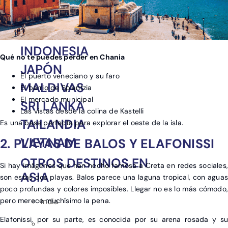
CHINA
EMIRATOS ÁRABES
INDONESIA
Qué no te puedes perder en Chania
JAPÓN
El puerto veneciano y su faro
MALDIVAS
El barrio de Splantzia
El mercado municipal
SRI LANKA
Las vistas desde la colina de Kastelli
TAILANDIA
Es una base perfecta para explorar el oeste de la isla.
VIETNAM
2. PLAYAS DE BALOS Y ELAFONISSI
OTROS DESTINOS EN
Si hay imágenes que han hecho famosa a Creta en redes sociales,
ASIA
son estas dos playas. Balos parece una laguna tropical, con aguas
poco profundas y colores imposibles. Llegar no es lo más cómodo,
pero merece muchísimo la pena.
India
Elafonissi, por su parte, es conocida por su arena rosada y su