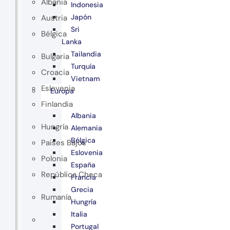
Albania
Indonesia
Japón
Austria
Sri
Bélgica
Lanka
Tailandia
Bulgaria
Turquía
Croacia
Vietnam
Eslovenia
Europa
Finlandia
Albania
Hungría
Alemania
Bélgica
Paises Bajos
Eslovenia
Polonia
España
República Checa
Francia
Grecia
Rumanía
Hungría
Italia
Portugal