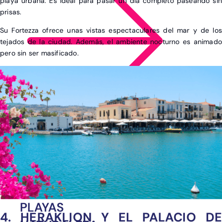
playa urbana. Es ideal para pasar un día completo paseando sin
prisas.
Su Fortezza ofrece unas vistas espectaculares del mar y de los
tejados de la ciudad. Además, el ambiente nocturno es animado
pero sin ser masificado.
Ver post de Asia
CINEMATOGRÁFICO
FAMILIAR
GASTRONÓMICO
HOTELERO
PLAYAS
4. HERAKLION Y EL PALACIO DE