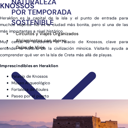
NATURALEZA
KNOSSOS
POR TEMPORADA
Heraklion es la capital de la isla y el punto de entrada para
SOSTENIBLE
muchos viajeros. No es la ciudad más bonita, pero sí una de las
más importantes a nivel histórico.
Circuitos y Viajes Organizados
Alojamientos con ahorro
Muy cerca se encuentra el Palacio de Knossos, clave para
Guías de Viaje
entender la historia de la civilización minoica. Visitarlo ayuda a
comprender qué ver en la Isla de Creta más allá de playas.
Imprescindibles en Heraklion
Palacio de Knossos
Museo Arqueológico
Fortaleza de Koules
Paseo por el puerto