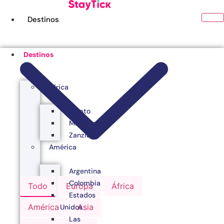
Ir
al
Destinos
contenido
Destinos
África
Egipto
Marruecos
Zanzibar
América
Argentina
Colombia
Todo
Europa
África
Estados
América
Asia
Unidos
Las