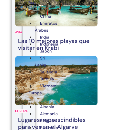
Asia
China
Emiratos
Árabes
ASIA
India
Las 10 mejores playas que
Indonesia
visitar en Krabi
Japón
Sri
Lanka
Tailandia
Turquía
Vietnam
Europa
Albania
EUROPA
Alemania
Lugares imprescindibles
Bélgica
para ver en el Algarve
Eslovenia