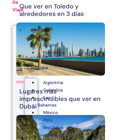
De
Que ver en Toledo y
Viaje
alrededores en 3 días
África
Egipto
Marruecos
Zanzibar
América
Argentina
ASIA
Colombia
Lugares más
Las
imprescindibles que ver en
Bahamas
Dubái
México
Perú
República
Dominicana