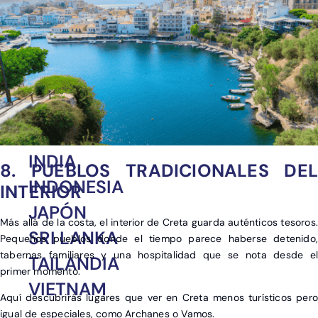
MÉXICO
PERÚ
REPÚBLICA
DOMINICANA
CHINA
EMIRATOS ÁRABES
INDIA
8. PUEBLOS TRADICIONALES DEL
INDONESIA
INTERIOR
JAPÓN
Más allá de la costa, el interior de Creta guarda auténticos tesoros.
SRI LANKA
Pequeños pueblos donde el tiempo parece haberse detenido,
tabernas familiares y una hospitalidad que se nota desde el
TAILANDIA
primer momento.
VIETNAM
Aquí descubrirás lugares que ver en Creta menos turísticos pero
igual de especiales, como Archanes o Vamos.