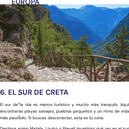
EUROPA
Albania
Bélgica
Eslovenia
Hungría
Países Bajos
Polonia
República Checa
6. EL SUR DE CRETA
El sur de la isla es menos turístico y mucho más tranquilo. Aquí
encontrarás playas salvajes, pueblos pequeños y un ritmo de vida
más pausado. Si buscas desconectar, esta es tu zona.
Destinos como Matala, Loutro o Preveli muestran qué ver en el sur