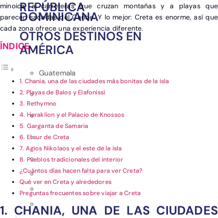
REPÚBLICA
minoica, a carreteras que cruzan montañas y a playas que
DOMINICANA
parecen sacadas del Caribe. Y lo mejor: Creta es enorme, así que
cada zona ofrece una experiencia diferente.
OTROS DESTINOS EN
AMÉRICA
Guatemala
1. Chania, una de las ciudades más bonitas de la isla
2. Playas de Balos y Elafonissi
3. Rethymno
4. Heraklion y el Palacio de Knossos
5. Garganta de Samaria
6. El sur de Creta
7. Agios Nikolaos y el este de la isla
8. Pueblos tradicionales del interior
¿Cuántos días hacen falta para ver Creta?
Qué ver en Creta y alrededores
Preguntas frecuentes sobre viajar a Creta
1. CHANIA, UNA DE LAS CIUDADES