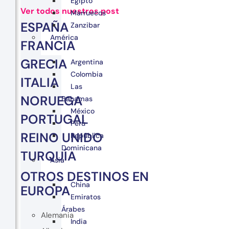
Egipto
Ver todos nuestros post
Marruecos
ESPAÑA
Zanzibar
América
FRANCIA
GRECIA
Argentina
Colombia
ITALIA
Las
NORUEGA
Bahamas
México
PORTUGAL
Perú
REINO UNIDO
República
Dominicana
TURQUÍA
Asia
OTROS DESTINOS EN
China
EUROPA
Emiratos
Árabes
Alemania
India