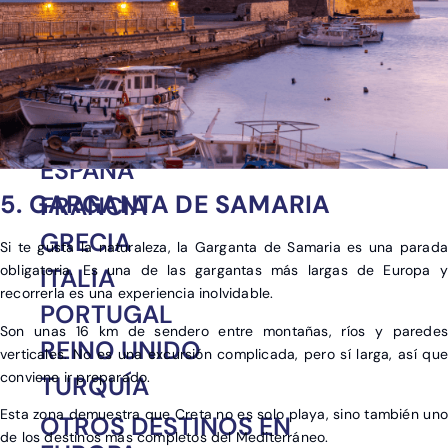
Europa
África
América
Asia
ALEMANIA
ESPAÑA
5. GARGANTA DE SAMARIA
FRANCIA
GRECIA
Si te gusta la naturaleza, la Garganta de Samaria es una parada
obligatoria. Es una de las gargantas más largas de Europa y
ITALIA
recorrerla es una experiencia inolvidable.
PORTUGAL
Son unas 16 km de sendero entre montañas, ríos y paredes
REINO UNIDO
verticales. No es una excursión complicada, pero sí larga, así que
conviene ir preparado.
TURQUÍA
Esta zona demuestra que Creta no es solo playa, sino también uno
OTROS DESTINOS EN
de los destinos más completos del Mediterráneo.