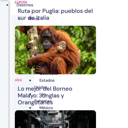
EUROPA
Destinos
Ruta por Puglia: pueblos del
sur de Italia
África
Egipto
Marruecos
Zanzibar
América
Argentina
Colombia
Estados
ASIA
Unidos
Lo mejor del Borneo
Las
Malayo: Junglas y
Bahamas
Orangutanes
México
Perú
República