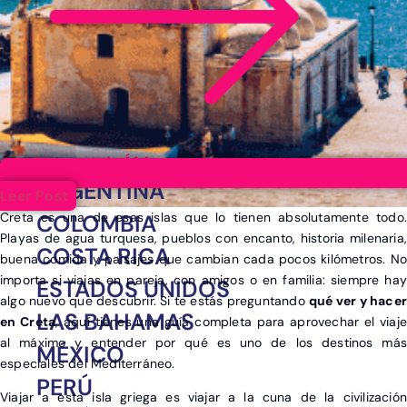
Ver post de África
ARGENTINA
Leer Post
Creta es una de esas islas que lo tienen absolutamente todo.
COLOMBIA
Playas de agua turquesa, pueblos con encanto, historia milenaria,
COSTA RICA
buena comida y paisajes que cambian cada pocos kilómetros. No
importa si viajas en pareja, con amigos o en familia: siempre hay
ESTADOS UNIDOS
algo nuevo que descubrir. Si te estás preguntando
qué ver y hace
LAS BAHAMAS
en Creta
, aquí tienes una guía completa para aprovechar el viaje
al máximo y entender por qué es uno de los destinos más
MÉXICO
especiales del Mediterráneo.
PERÚ
Viajar a esta isla griega es viajar a la cuna de la civilización