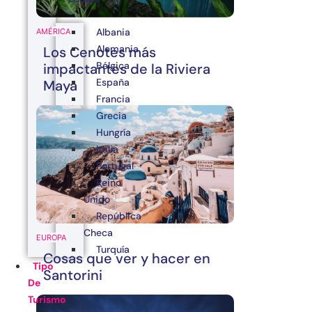
Albania
AMÉRICA
Alemania
Los Cenotes más
Bélgica
impactantes de la Riviera
España
Maya
Francia
Grecia
Hungría
Italia
Portugal
Reino
Unido
República
Checa
EUROPA
Turquía
Cosas que ver y hacer en
Tipo
Santorini
De
Turismo