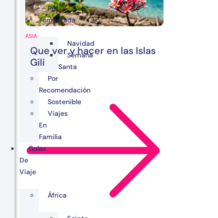
Por
Temporada
ASIA
Navidad
Que ver y hacer en las Islas
Semana
Gili
Santa
Por
Recomendación
Sostenible
Viajes
En
Familia
Guías
De
Viaje
África