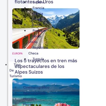
flotantes de Uros
España
Francia
Grecia
Hungría
Italia
Portugal
Reino
Unido
República
Checa
EUROPA
Turquía
Los 5 trayectos en tren más
Tipo
espectaculares de los
De
Alpes Suizos
Turismo
Cinematográfico
Gastronómico
Hotelero
Playas