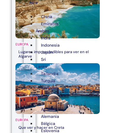
Asia
China
Emiratos
Árabes
India
EUROPA
Indonesia
Lugares imprescindibles para ver en el
Japón
Algarve
Sri
Lanka
Tailandia
Turquía
Vietnam
Europa
Albania
Alemania
EUROPA
Bélgica
Que ver y hacer en Creta
Eslovenia