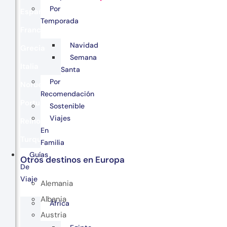
Por
España
Temporada
Francia
Navidad
Grecia
Semana
Italia
Santa
Por
Noruega
Recomendación
Portugal
Sostenible
Viajes
Reino Unido
En
Turquía
Familia
Guías
Otros destinos en Europa
De
Viaje
Alemania
Albania
África
Austria