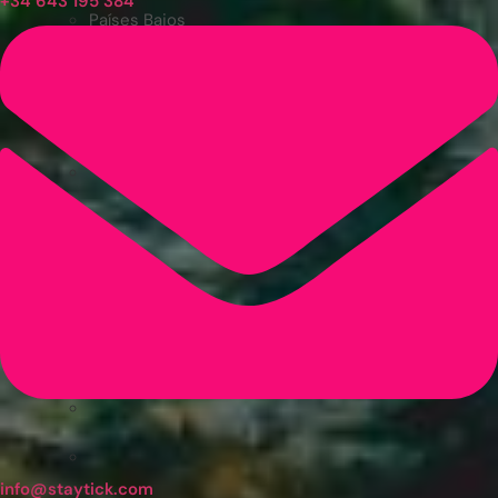
+34 643 195 384
Países Bajos
Polonia
República Checa
info@staytick.com