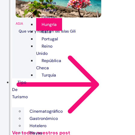
España
Francia
Grecia
ASIA
Hungría
Que ver y hacer en las Islas Gili
Italia
Portugal
Reino
Unido
República
Checa
Turquía
Tipo
De
Turismo
Cinematográfico
Gastronómico
Hotelero
Ver todos nuestros post
Playas