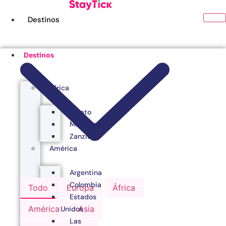
Ir
al
Destinos
contenido
Destinos
África
Egipto
Marruecos
Zanzibar
América
Argentina
Colombia
Todo
Europa
África
Estados
América
Asia
Unidos
Las