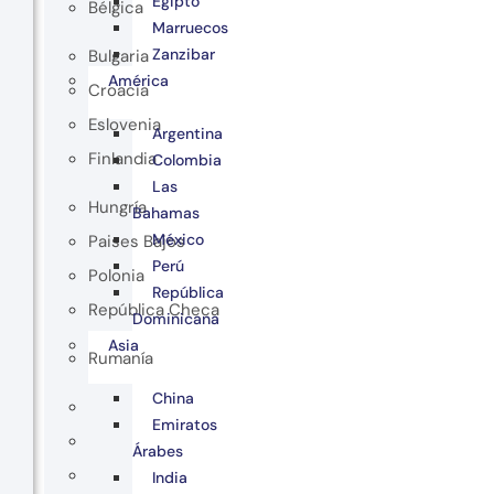
Egipto
Bélgica
Marruecos
Zanzibar
Bulgaria
América
Croacia
Eslovenia
Argentina
Finlandia
Colombia
Las
Hungría
Bahamas
México
Paises Bajos
Perú
Polonia
República
República Checa
Dominicana
Asia
Rumanía
China
Emiratos
Árabes
India