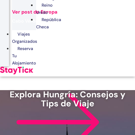
Reino
Ver post de Europa
Unido
República
Cabo Verde
Checa
Egipto
Viajes
Organizados
Kenia
Reserva
Marruecos
Tu
Alojamiento
Zanzíbar
Explora Hungría: Consejos y
Tips de Viaje