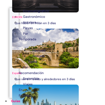
Cinematográfico
Gastronómico
EUROPA
Hotelero
Que hacer en Milán en 3 días
Playas
Por
Temporada
Navidad
Semana
Santa
Por
Recomendación
España
Sostenible
Que ver en Toledo y alrededores en 3 días
Viajes
En
Familia
Guías