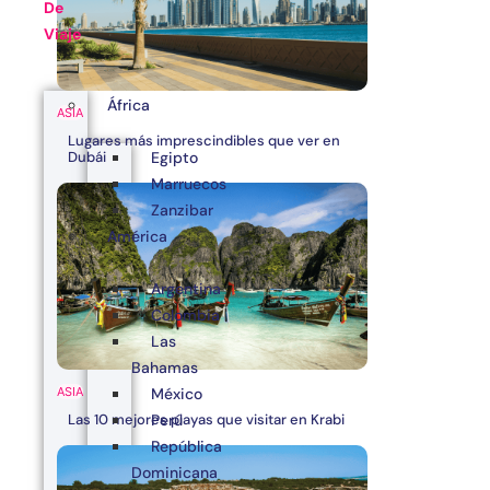
De
Viaje
África
ASIA
Lugares más imprescindibles que ver en
Egipto
Dubái
Marruecos
Zanzibar
América
Argentina
Colombia
Las
Bahamas
ASIA
México
Las 10 mejores playas que visitar en Krabi
Perú
República
Dominicana