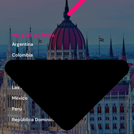
Ver post de África
Argentina
Colombia
Costa Rica
Estados Unidos
Las Bahamas
México
Perú
República Dominicana
Otros destinos en América