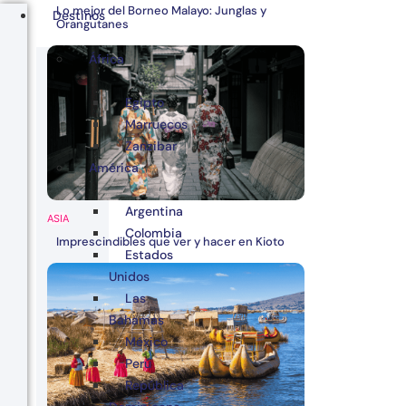
Lo mejor del Borneo Malayo: Junglas y
Destinos
Orangutanes
África
Egipto
Marruecos
Zanzibar
América
Argentina
ASIA
Colombia
Imprescindibles que ver y hacer en Kioto
Estados
Unidos
Las
Bahamas
México
Perú
República