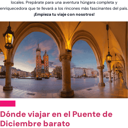
locales. Prepárate para una aventura húngara completa y
enriquecedora que te llevará a los rincones más fascinantes del país.
¡Empieza tu viaje con nosotros!
Ver post de América
España
China
Dónde viajar en el Puente de
Emiratos Árabes
Diciembre barato
Indonesia