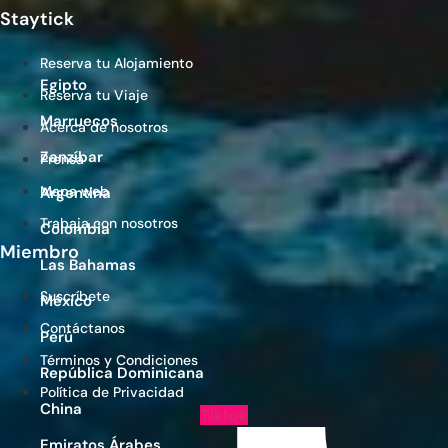
Staytick
Reserva tu Alojamiento
Egipto
Reserva tu Viaje
Marruecos
Acerca de nosotros
Zanzíbar
Prensa
Mapa web
Argentina
Trabaja con nosotros
Colombia
Miembro
Las Bahamas
Suscríbete
México
Contáctanos
Perú
Términos y Condiciones
República Dominicana
Política de Privacidad
China
Tiktok
Emiratos Árabes