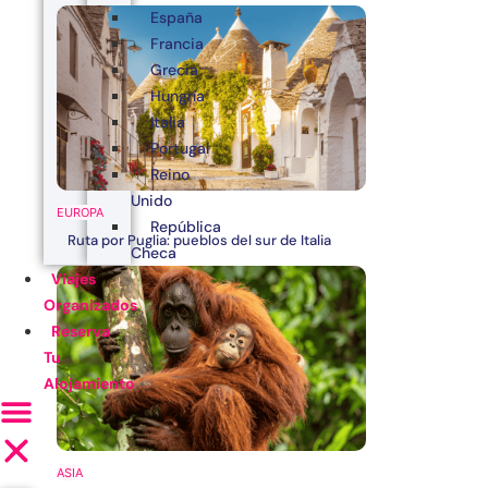
España
Francia
Grecia
Hungría
Italia
Portugal
Reino
Unido
EUROPA
República
Ruta por Puglia: pueblos del sur de Italia
Checa
Viajes
Organizados
Reserva
Tu
Alojamiento
ASIA