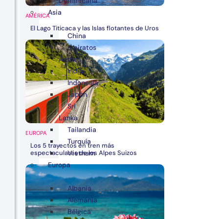
Dominicana
Asia
AMÉRICA
El Lago Titicaca y las Islas flotantes de Uros
China
Emiratos
Árabes
India
Indonesia
Japón
Sri
Lanka
Tailandia
EUROPA
Turquía
Los 5 trayectos en tren más
espectaculares de los Alpes Suizos
Vietnam
Europa
Albania
Alemania
Bélgica