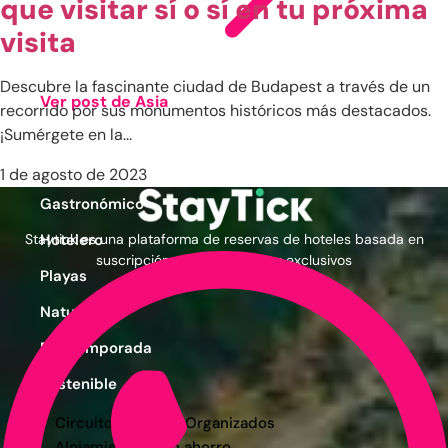
que visitar sí o sí en tu próxima
visita
Descubre la fascinante ciudad de Budapest a través de un
Ver post de Asia
recorrido por sus monumentos históricos más destacados.
Cinematográfico
¡Sumérgete en la...
Familiar
1 de agosto de 2023
Gastronómico
Staytick es una plataforma de reservas de hoteles basada en
Hotelero
suscripción con precios muy exclusivos
Playas
Naturaleza
Por Temporada
Sostenible
Circuitos y Viajes Organizados
Alojamientos con ahorro