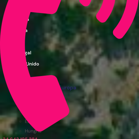
España
Francia
Grecia
Italia
Portugal
Reino Unido
Turquía
Otros destinos en Europa
Albania
Bélgica
Eslovenia
Hungría