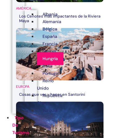
AMÉRICA
Albania
Los Cenotes más impactantes de la Riviera
Maya
Alemania
Bélgica
España
Francia
Grecia
Hungría
Italia
Portugal
Reino
EUROPA
Unido
Cosas que ver y hacer en Santorini
República
Checa
Turquía
Tipo
De
Turismo