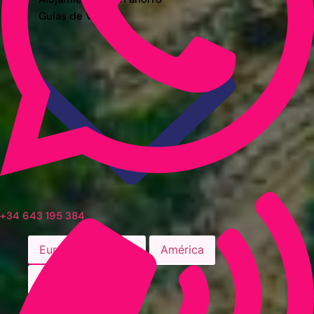
Guías de Viaje
+34 643 195 384
Europa
África
América
Asia
Alemania