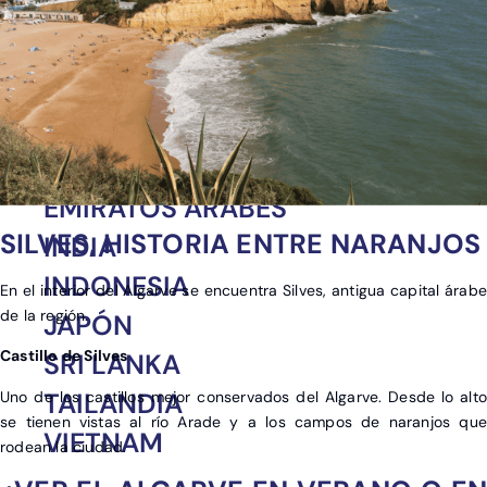
MÉXICO
PERÚ
REPÚBLICA
DOMINICANA
CHINA
EMIRATOS ÁRABES
SILVES, HISTORIA ENTRE NARANJOS
INDIA
INDONESIA
En el interior del Algarve se encuentra Silves, antigua capital árabe
de la región.
JAPÓN
Castillo de Silves
SRI LANKA
TAILANDIA
Uno de los castillos mejor conservados del Algarve. Desde lo alto
se tienen vistas al río Arade y a los campos de naranjos que
VIETNAM
rodean la ciudad.