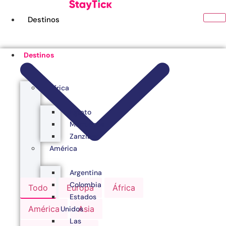
Ir
al
Destinos
contenido
Destinos
África
Egipto
Marruecos
Zanzibar
América
Argentina
Colombia
Todo
Europa
África
Estados
América
Asia
Unidos
Las