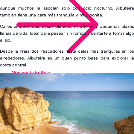
Aunque muchos la asocian solo con ocio nocturno, Albufeira
también tiene una cara más tranquila y muy bonita.
Calles empedradas, casas blancas, miradores y pequeñas plazas
llenas de vida. Ideal para pasear sin rumbo y sentarte a tomar algo
al sol.
Desde la Praia dos Pescadores hasta calas más tranquilas en los
alrededores, Albufeira es un buen punto base para explorar la
costa central.
Ver post de Asia
CINEMATOGRÁFICO
FAMILIAR
GASTRONÓMICO
HOTELERO
PLAYAS