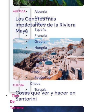
Albania
AMÉRICA
Alemania
Los Cenotes más
Bélgica
impactantes de la Riviera
España
Maya
Francia
Grecia
Hungría
Italia
Portugal
Reino
Unido
República
Checa
EUROPA
Turquía
Cosas que ver y hacer en
Tipo
Santorini
De
Turismo