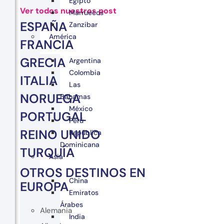
Egipto
Ver todos nuestros post
Marruecos
ESPAÑA
Zanzibar
América
FRANCIA
GRECIA
Argentina
Colombia
ITALIA
Las
NORUEGA
Bahamas
México
PORTUGAL
Perú
REINO UNIDO
República
Dominicana
TURQUÍA
Asia
OTROS DESTINOS EN
China
EUROPA
Emiratos
Árabes
Alemania
India