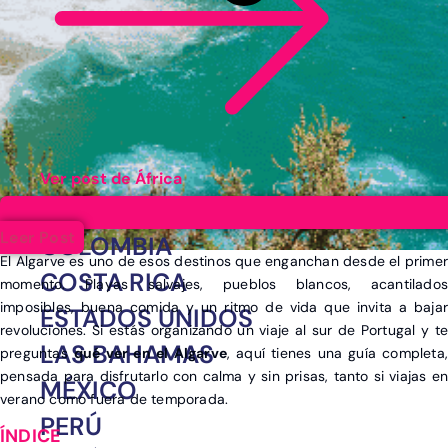
Ver post de África
ARGENTINA
Leer Post
COLOMBIA
El Algarve es uno de esos destinos que enganchan desde el primer
COSTA RICA
momento. Playas salvajes, pueblos blancos, acantilados
imposibles, buena comida y un ritmo de vida que invita a bajar
ESTADOS UNIDOS
revoluciones. Si estás organizando un viaje al sur de Portugal y te
LAS BAHAMAS
preguntas
qué ver en el Algarve
, aquí tienes una guía completa
pensada para disfrutarlo con calma y sin prisas, tanto si viajas en
MÉXICO
verano como fuera de temporada.
PERÚ