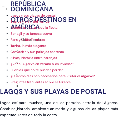
REPÚBLICA
DOMINICANA
Lagos y sus playas de postal
OTROS DESTINOS EN
Sagres y el fin del mundo
AMÉRICA
Albufeira, más allá de la fiesta
Benagil y su famosa cueva
Guatemala
Faro y la Ría Formosa
Tavira, la más elegante
Carvoeiro y sus paisajes costeros
Silves, historia entre naranjos
¿Ver el Algarve en verano o en invierno?
Pueblos que no te puedes perder
¿Cuántos días son necesarios para visitar el Algarve?
Preguntas frecuentes sobre el Algarve
LAGOS Y SUS PLAYAS DE POSTAL
Lagos es, para muchos, una de las paradas estrella del Algarve.
Combina historia, ambiente animado y algunas de las playas más
espectaculares de toda la costa.