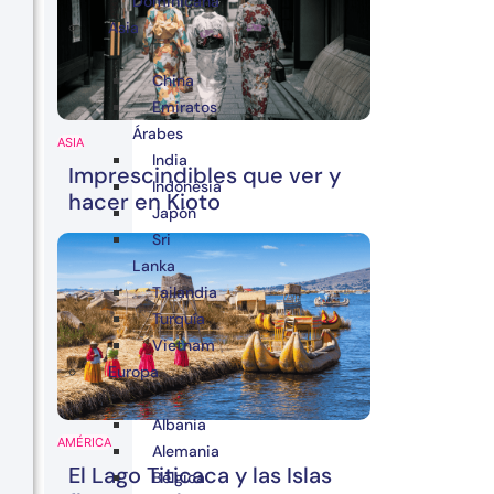
Dominicana
Asia
China
Emiratos
Árabes
ASIA
India
Imprescindibles que ver y
Indonesia
hacer en Kioto
Japón
Sri
Lanka
Tailandia
Turquía
Vietnam
Europa
Albania
AMÉRICA
Alemania
El Lago Titicaca y las Islas
Bélgica