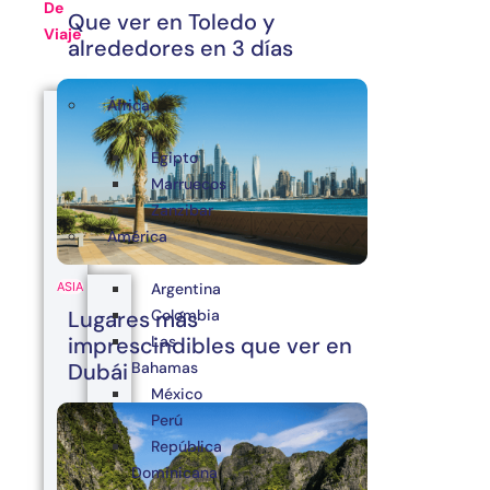
De
Que ver en Toledo y
Viaje
alrededores en 3 días
África
Egipto
Marruecos
Zanzibar
América
Argentina
ASIA
Colombia
Lugares más
Las
imprescindibles que ver en
Bahamas
Dubái
México
Perú
República
Dominicana