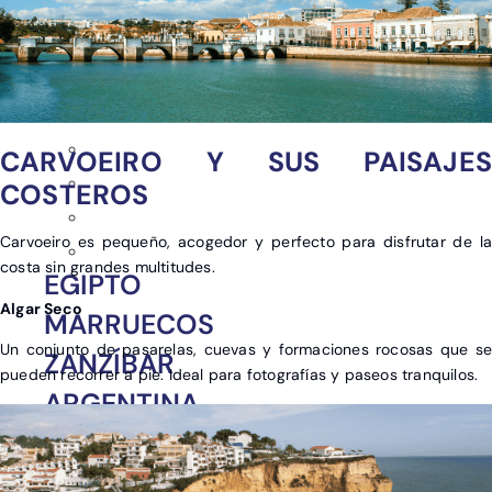
CARVOEIRO Y SUS PAISAJES
COSTEROS
Carvoeiro es pequeño, acogedor y perfecto para disfrutar de la
costa sin grandes multitudes.
EGIPTO
Algar Seco
MARRUECOS
Un conjunto de pasarelas, cuevas y formaciones rocosas que se
ZANZÍBAR
pueden recorrer a pie. Ideal para fotografías y paseos tranquilos.
ARGENTINA
COLOMBIA
LAS BAHAMAS