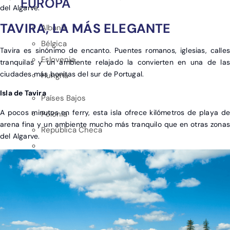
EUROPA
del Algarve.
TAVIRA, LA MÁS ELEGANTE
Albania
Bélgica
Tavira es sinónimo de encanto. Puentes romanos, iglesias, calles
Eslovenia
tranquilas y un ambiente relajado la convierten en una de las
ciudades más bonitas del sur de Portugal.
Hungría
Isla de Tavira
Países Bajos
A pocos minutos en ferry, esta isla ofrece kilómetros de playa de
Polonia
arena fina y un ambiente mucho más tranquilo que en otras zonas
República Checa
del Algarve.