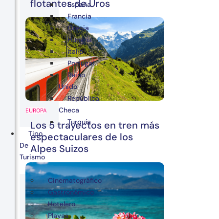
flotantes de Uros
España
Francia
Grecia
Hungría
Italia
Portugal
Reino
Unido
República
Checa
EUROPA
Turquía
Los 5 trayectos en tren más
Tipo
espectaculares de los
De
Alpes Suizos
Turismo
Cinematográfico
Gastronómico
Hotelero
Playas