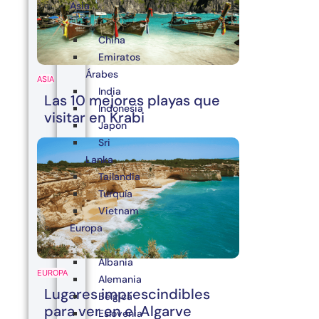
Asia
China
Emiratos
Árabes
ASIA
India
Las 10 mejores playas que
Indonesia
visitar en Krabi
Japón
Sri
Lanka
Tailandia
Turquía
Vietnam
Europa
Albania
EUROPA
Alemania
Lugares imprescindibles
Bélgica
para ver en el Algarve
Eslovenia