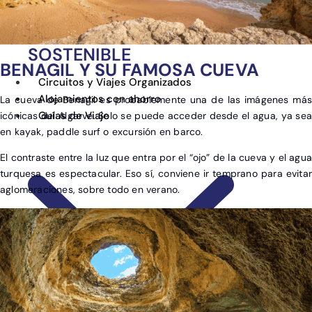
NATURALEZA
POR TEMPORADA
SOSTENIBLE
BENAGIL Y SU FAMOSA CUEVA
Circuitos y Viajes Organizados
Alojamientos con ahorro
La cueva de Benagil es probablemente una de las imágenes más
Guías de Viaje
icónicas del Algarve. Solo se puede acceder desde el agua, ya sea
en kayak, paddle surf o excursión en barco.
El contraste entre la luz que entra por el “ojo” de la cueva y el agu
turquesa es espectacular. Eso sí, conviene ir temprano para evitar
aglomeraciones, sobre todo en verano.