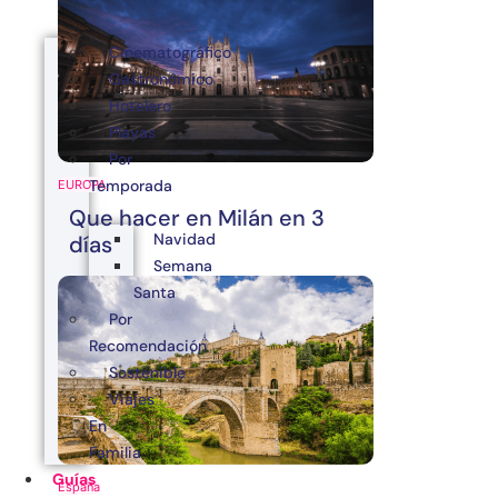
Cinematográfico
Gastronómico
Hotelero
Playas
Por
Temporada
EUROPA
Que hacer en Milán en 3
Navidad
días
Semana
Santa
Por
Recomendación
Sostenible
Viajes
En
Familia
Guías
España