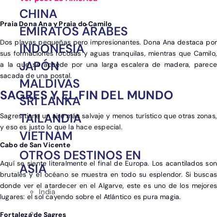
CHINA
Praia Dona Ana y Praia do Camilo
EMIRATOS ÁRABES
Dos playas pequeñas pero impresionantes. Dona Ana destaca por
INDONESIA
sus formaciones rocosas y aguas tranquilas, mientras que Camilo,
JAPÓN
a la que se accede por una larga escalera de madera, parece
sacada de una postal.
MALDIVAS
SAGRES Y EL FIN DEL MUNDO
SRI LANKA
TAILANDIA
Sagres tiene un aire más salvaje y menos turístico que otras zonas,
y eso es justo lo que la hace especial.
VIETNAM
Cabo de San Vicente
OTROS DESTINOS EN
Aquí se siente literalmente el final de Europa. Los acantilados son
ASIA
brutales y el océano se muestra en todo su esplendor. Si buscas
donde ver el atardecer en el Algarve, este es uno de los mejores
India
lugares: el sol cayendo sobre el Atlántico es pura magia.
Fortaleza de Sagres