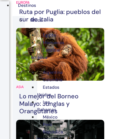
EUROPA
Destinos
Ruta por Puglia: pueblos del
sur de Italia
África
Egipto
Marruecos
Zanzibar
América
Argentina
Colombia
Estados
ASIA
Unidos
Lo mejor del Borneo
Las
Malayo: Junglas y
Bahamas
Orangutanes
México
Perú
República