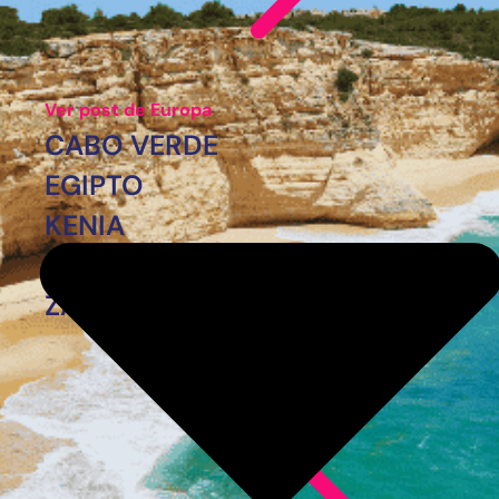
Ver post de Europa
CABO VERDE
EGIPTO
KENIA
MARRUECOS
ZANZÍBAR