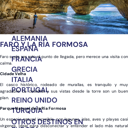
Europa
África
América
Asia
ALEMANIA
FARO Y LA RÍA FORMOSA
ESPAÑA
Faro suele ser solo el punto de llegada, pero merece una visita con
FRANCIA
calma.
GRECIA
Cidade Velha
ITALIA
El casco histórico, rodeado de murallas, es tranquilo y muy
PORTUGAL
agradable. La catedral y sus vistas desde la torre son un buen
plan.
REINO UNIDO
TURQUÍA
Parque Natural de la Ría Formosa
Un espacio natural increíble, con lagunas, islas, aves y playas casi
OTROS DESTINOS EN
vírgenes. Ideal para desconectar y entender el lado más natural