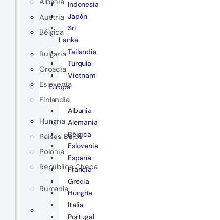
Albania
Indonesia
Japón
Austria
Sri
Bélgica
Lanka
Tailandia
Bulgaria
Turquía
Croacia
Vietnam
Eslovenia
Europa
Finlandia
Albania
Hungría
Alemania
Bélgica
Paises Bajos
Eslovenia
Polonia
España
República Checa
Francia
Grecia
Rumanía
Hungría
Italia
Portugal