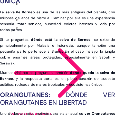
ÚNICA
La
selva de Borneo
es una de las más antiguas del planeta, con
millones de años de historia. Caminar por ella es una experiencia
sensorial total: sonidos, humedad, colores intensos y vida por
todas partes.
Si te preguntas
dónde está la selva de Borneo
, se extiende
principalmente por Malasia e Indonesia, aunque también una
pequeña parte pertenece a Brunéi. En el caso malayo, la jungla
cubre enormes áreas protegidas, especialmente en Sabah y
Sarawak.
Muchos viajeros se preguntan también
donde queda la selva de
Borneo
, y la respuesta corta es: en pleno corazón del sudeste
asiático, rodeada de mares tropicales y ecosistemas únicos.
ORANGUTANES:
DÓNDE VER
ORANGUTANES EN LIBERTAD
Uno de los grandes motivos para viajar aquí es
ver Orangutanes
Ver post de América