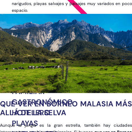
narigudos, playas salvajes y paisajes muy variados en poco
espacio.
Ver post de Asia
CINEMATOGRÁFICO
FAMILIAR
GASTRONÓMICO
QUÉ VER EN BORNEO MALASIA MÁS
ALLÁ DE LA SELVA
HOTELERO
PLAYAS
Aunque la jungla es la gran estrella, también hay ciudades
interesantes y pueblos tradicionales. Si buscas
que ver en Borneo