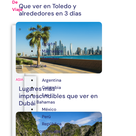
De
Que ver en Toledo y
Viaje
alrededores en 3 días
África
Egipto
Marruecos
Zanzibar
América
Argentina
ASIA
Colombia
Lugares más
Las
imprescindibles que ver en
Bahamas
Dubái
México
Perú
República
Dominicana