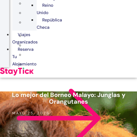
Reino
Unido
República
Checa
Viajes
Organizados
Reserva
Tu
Alojamiento
Lo mejor del Borneo Malayo: Junglas y
Orangutanes
MAYO 25, 2026