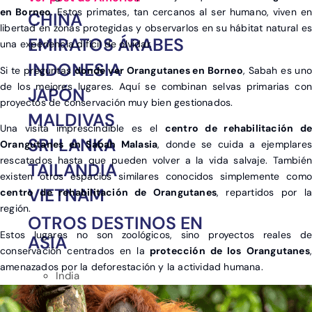
en Borneo
. Estos primates, tan cercanos al ser humano, viven en
CHINA
libertad en zonas protegidas y observarlos en su hábitat natural es
EMIRATOS ÁRABES
una experiencia difícil de olvidar.
INDONESIA
Si te preguntas
donde ver Orangutanes en Borneo
, Sabah es uno
de los mejores lugares. Aquí se combinan selvas primarias con
JAPÓN
proyectos de conservación muy bien gestionados.
MALDIVAS
Una visita imprescindible es el
centro de rehabilitación d
SRI LANKA
Orangutanes en Sabah Malasia
, donde se cuida a ejemplares
rescatados hasta que pueden volver a la vida salvaje. También
TAILANDIA
existen otros espacios similares conocidos simplemente como
VIETNAM
centro de rehabilitación de Orangutanes
, repartidos por la
región.
OTROS DESTINOS EN
Estos lugares no son zoológicos, sino proyectos reales de
ASIA
conservación centrados en la
protección de los Orangutanes
,
amenazados por la deforestación y la actividad humana.
India