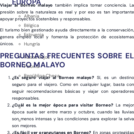
EUROPA
Viajar al Borneo malayo
también implica tomar conciencia. La
presión sobre la naturaleza es real y por eso es tan importante
Albania
apoyar proyectos sostenibles y responsables.
Bélgica
El turismo bien gestionado ayuda directamente a la conservación,
Eslovenia
genera empleo local y fomenta la protección de ecosistemas
únicos.
Hungría
PREGUNTAS FRECUENTES SOBRE EL
Países Bajos
BORNEO MALAYO
Polonia
República Checa
¿Es seguro viajar al Borneo malayo?
Sí, es un destino
seguro para el viajero. Como en cualquier lugar, basta con
seguir recomendaciones básicas y viajar con operadores
responsables.
¿Cuál es la mejor época para visitar Borneo?
La mejor
época suele ser entre marzo y octubre, cuando las lluvias
son menos intensas y las condiciones para explorar la selva
son mejores.
¿Es fácil ver orangutanes en Borneo?
En zonas protegida