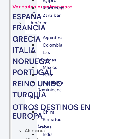
Egipto
Ver todos nuestros post
Marruecos
ESPAÑA
Zanzibar
América
FRANCIA
GRECIA
Argentina
Colombia
ITALIA
Las
NORUEGA
Bahamas
México
PORTUGAL
Perú
REINO UNIDO
República
Dominicana
TURQUÍA
Asia
OTROS DESTINOS EN
China
EUROPA
Emiratos
Árabes
Alemania
India