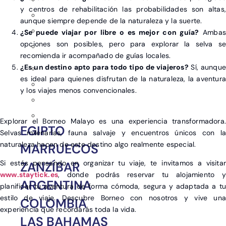
y centros de rehabilitación las probabilidades son altas,
aunque siempre depende de la naturaleza y la suerte.
¿Se puede viajar por libre o es mejor con guía?
Ambas
opciones son posibles, pero para explorar la selva se
recomienda ir acompañado de guías locales.
¿Es un destino apto para todo tipo de viajeros?
Sí, aunque
es ideal para quienes disfrutan de la naturaleza, la aventura
y los viajes menos convencionales.
Explorar el Borneo Malayo es una experiencia transformadora.
EGIPTO
Selvas milenarias, fauna salvaje y encuentros únicos con la
naturaleza hacen de este destino algo realmente especial.
MARRUECOS
Si estás pensando en organizar tu viaje, te invitamos a visitar
ZANZÍBAR
www.staytick.es
, donde podrás reservar tu alojamiento y
ARGENTINA
planificar tu aventura de forma cómoda, segura y adaptada a tu
estilo de viaje. Descubre Borneo con nosotros y vive una
COLOMBIA
experiencia que recordarás toda la vida.
LAS BAHAMAS