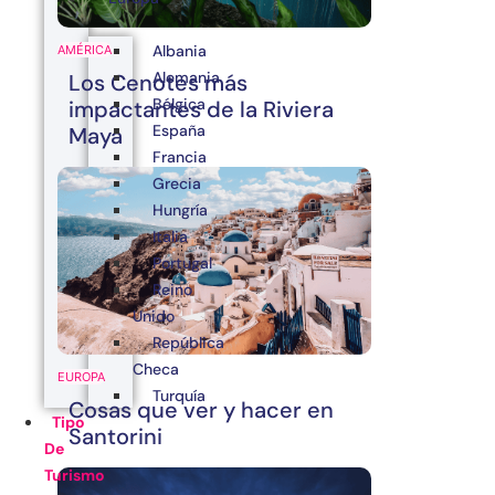
Albania
AMÉRICA
Alemania
Los Cenotes más
Bélgica
impactantes de la Riviera
España
Maya
Francia
Grecia
Hungría
Italia
Portugal
Reino
Unido
República
Checa
EUROPA
Turquía
Cosas que ver y hacer en
Tipo
Santorini
De
Turismo