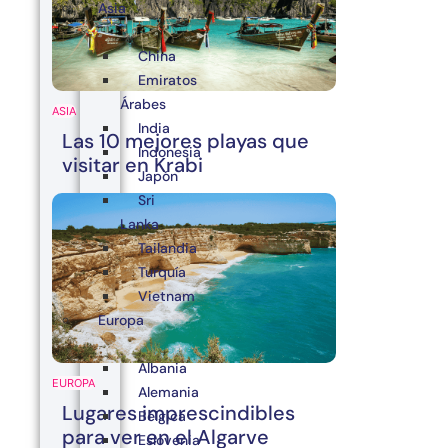
Asia
China
Emiratos
Árabes
ASIA
India
Las 10 mejores playas que
Indonesia
visitar en Krabi
Japón
Sri
Lanka
Tailandia
Turquía
Vietnam
Europa
Albania
EUROPA
Alemania
Lugares imprescindibles
Bélgica
para ver en el Algarve
Eslovenia