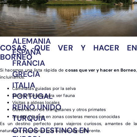
Europa
África
América
Asia
ALEMANIA
COSAS QUE VER Y HACER EN
ESPAÑA
BORNEO
FRANCIA
Si hacemos una lista rápida de
cosas que ver y hacer en Borneo
GRECIA
incluiríamos:
ITALIA
Caminatas guiadas por la selva
PORTUGAL
Safaris fluviales para ver fauna
Visitas a aldeas locales
REINO UNIDO
Observación de orangutanes y otros primates
TURQUÍA
Snorkel y buceo en zonas costeras menos conocidas
Es un destino perfecto para viajeros curiosos, amantes de la
OTROS DESTINOS EN
naturaleza y personas que buscan algo diferente.