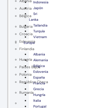
Albania
Indonesia
Japón
Austria
Sri
Bélgica
Lanka
Tailandia
Bulgaria
Turquía
Croacia
Vietnam
Eslovenia
Europa
Finlandia
Albania
Hungría
Alemania
Bélgica
Paises Bajos
Eslovenia
Polonia
España
República Checa
Francia
Grecia
Rumanía
Hungría
Italia
Portugal