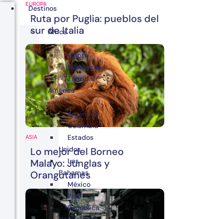
EUROPA
Destinos
Ruta por Puglia: pueblos del
sur de Italia
África
Egipto
Marruecos
Zanzibar
América
Argentina
Colombia
Estados
ASIA
Unidos
Lo mejor del Borneo
Las
Malayo: Junglas y
Bahamas
Orangutanes
México
Perú
República