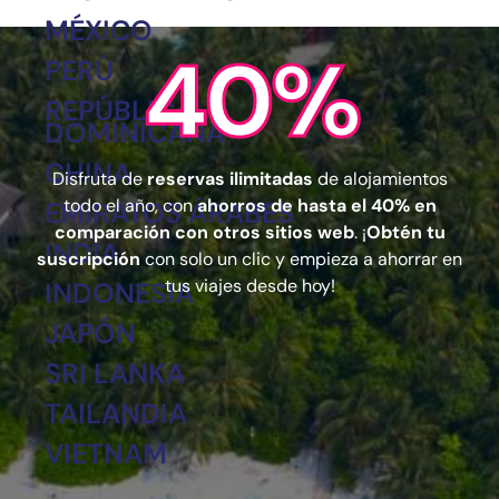
MÉXICO
40%
PERÚ
REPÚBLICA
DOMINICANA
CHINA
Disfruta de
reservas ilimitadas
de alojamientos
todo el año, con
ahorros de hasta el 40% en
EMIRATOS ÁRABES
comparación con otros sitios web
. ¡
Obtén tu
INDIA
suscripción
con solo un clic y empieza a ahorrar en
tus viajes desde hoy!
INDONESIA
JAPÓN
SRI LANKA
TAILANDIA
VIETNAM