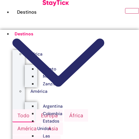
Ir
al
Destinos
contenido
Destinos
África
Egipto
Marruecos
Zanzibar
América
Argentina
Colombia
Todo
Europa
África
Estados
América
Asia
Unidos
Las