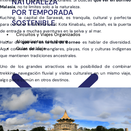
NATURALEZA
Malasia
, no te limites solo a la naturaleza.
POR TEMPORADA
Kuching, la capital de Sarawak, es tranquila, cultural y perfecta
SOSTENIBLE
para conocer la historia local. Kota Kinabalu, en Sabah, es la puerta
de entrada a muchas aventuras en la selva y al mar.
Circuitos y Viajes Organizados
Alojamientos con ahorro
Hablar de
que ver en la isla de Borneo
es hablar de diversidad.
Guías de Viaje
Aquí conviven selvas, manglares, playas, ríos y culturas indígenas
que mantienen tradiciones ancestrales.
Uno de los grandes atractivos es la posibilidad de combinar
trekking, navegación fluvial y visitas culturales en un mismo viaje,
algo poco común en otros destinos.