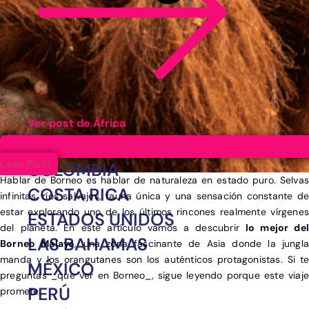
Ver post de África
ARGENTINA
Leer Post
COLOMBIA
Hablar de Borneo es hablar de naturaleza en estado puro. Selvas
COSTA RICA
infinitas, ríos salvajes, fauna única y una sensación constante de
estar explorando uno de los últimos rincones realmente vírgenes
ESTADOS UNIDOS
del planeta. En este artículo vamos a descubrir
lo mejor del
LAS BAHAMAS
Borneo Malayo
, una zona fascinante de Asia donde la jungla
manda y los orangutanes son los auténticos protagonistas. Si te
MÉXICO
preguntas _que ver en Borneo_, sigue leyendo porque este viaje
PERÚ
promete.