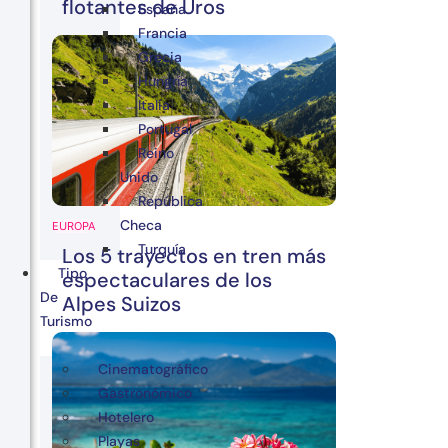
flotantes de Uros
España
Francia
Grecia
Hungría
Italia
Portugal
Reino
Unido
República
Checa
EUROPA
Turquía
Los 5 trayectos en tren más
Tipo
espectaculares de los
De
Alpes Suizos
Turismo
Cinematográfico
Gastronómico
Hotelero
Playas