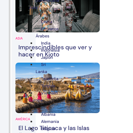
Dominicana
Asia
China
Emiratos
Árabes
ASIA
India
Imprescindibles que ver y
Indonesia
hacer en Kioto
Japón
Sri
Lanka
Tailandia
Turquía
Vietnam
Europa
Albania
AMÉRICA
Alemania
El Lago Titicaca y las Islas
Bélgica