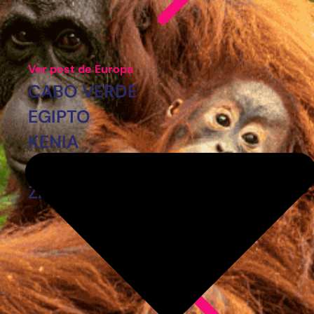
Ver post de Europa
CABO VERDE
EGIPTO
KENIA
MARRUECOS
ZANZÍBAR