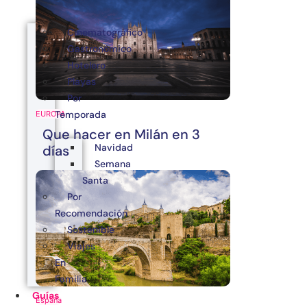
Cinematográfico
Gastronómico
Hotelero
Playas
Por
Temporada
EUROPA
Que hacer en Milán en 3
Navidad
días
Semana
Santa
Por
Recomendación
Sostenible
Viajes
En
Familia
Guías
España