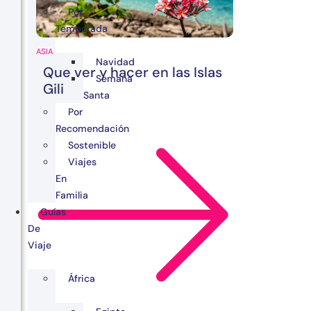
Por
Temporada
ASIA
Navidad
Que ver y hacer en las Islas
Semana
Gili
Santa
Por
Recomendación
Sostenible
Viajes
En
Familia
Guías
De
Viaje
África