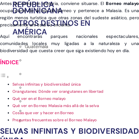
REPÚBLICA
Antes de entrar en materia, conviene situarse. El
Borneo malay
DOMINICANA
ocupa parte de la isla de Borneo y pertenece a Malasia. Es una
región menos turística que otras zonas del sudeste asiático, pero
OTROS DESTINOS EN
precisamente ahí está su encanto.
AMÉRICA
Aquí encontrarás parques nacionales espectaculares,
comunidades locales muy ligadas a la naturaleza y una
Guatemala
biodiversidad que cuesta creer que siga existiendo hoy en día.
Selvas infinitas y biodiversidad única
Orangutanes: Dónde ver orangutanes en libertad
Qué ver en el Borneo malayo
Qué ver en Borneo Malasia más allá de la selva
Cosas que ver y hacer en Borneo
Preguntas frecuentes sobre el Borneo Malayo
SELVAS INFINITAS Y BIODIVERSIDAD