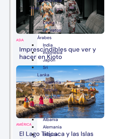
Dominicana
Asia
China
Emiratos
Árabes
ASIA
India
Imprescindibles que ver y
Indonesia
hacer en Kioto
Japón
Sri
Lanka
Tailandia
Turquía
Vietnam
Europa
Albania
AMÉRICA
Alemania
El Lago Titicaca y las Islas
Bélgica