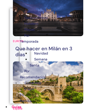
Cinematográfico
Gastronómico
Hotelero
Playas
Por
Temporada
EUROPA
Que hacer en Milán en 3
Navidad
días
Semana
Santa
Por
Recomendación
Sostenible
Viajes
En
Familia
Guías
España