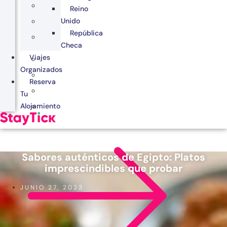
Reino
Unido
República
Checa
Viajes
Organizados
Reserva
Tu
Alojamiento
Sabores auténticos de Egipto: Platos
imprescindibles que probar
JUNIO 27, 2023