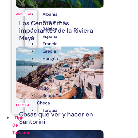
Albania
AMÉRICA
Alemania
Los Cenotes más
Bélgica
impactantes de la Riviera
España
Maya
Francia
Grecia
Hungría
Italia
Portugal
Reino
Unido
República
Checa
EUROPA
Turquía
Cosas que ver y hacer en
Tipo
Santorini
De
Turismo