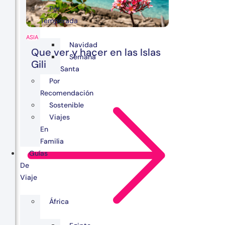
Por
Temporada
ASIA
Navidad
Que ver y hacer en las Islas
Semana
Gili
Santa
Por
Recomendación
Sostenible
Viajes
En
Familia
Guías
De
Viaje
África