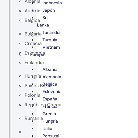
Albania
Indonesia
Japón
Austria
Sri
Bélgica
Lanka
Tailandia
Bulgaria
Turquía
Croacia
Vietnam
Eslovenia
Europa
Finlandia
Albania
Hungría
Alemania
Bélgica
Paises Bajos
Eslovenia
Polonia
España
República Checa
Francia
Grecia
Rumanía
Hungría
Italia
Portugal