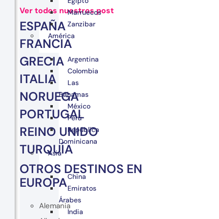
Egipto
Ver todos nuestros post
Marruecos
ESPAÑA
Zanzibar
América
FRANCIA
GRECIA
Argentina
Colombia
ITALIA
Las
NORUEGA
Bahamas
México
PORTUGAL
Perú
REINO UNIDO
República
Dominicana
TURQUÍA
Asia
OTROS DESTINOS EN
China
EUROPA
Emiratos
Árabes
Alemania
India