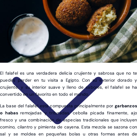
NATURALEZA
POR TEMPORADA
SOSTENIBLE
Circuitos y Viajes Organizados
Alojamientos con ahorro
Guías de Viaje
El falafel es una verdadera delicia crujiente y sabrosa que no te
puedes perder en tu visita a Egipto. Con su exterior dorado y
crujiente, y su interior suave y lleno de sabores, el falafel se ha
convertido en un favorito en todo el mundo.
La base del falafel está compuesta principalmente por
garbanzos
o habas
remojadas y trituradas, cebolla picada finamente, ajo
fresco y una combinación de especias tradicionales que incluyen
comino, cilantro y pimienta de cayena. Esta mezcla se sazona con
sal y se moldea en pequeñas bolas u otras formas antes de