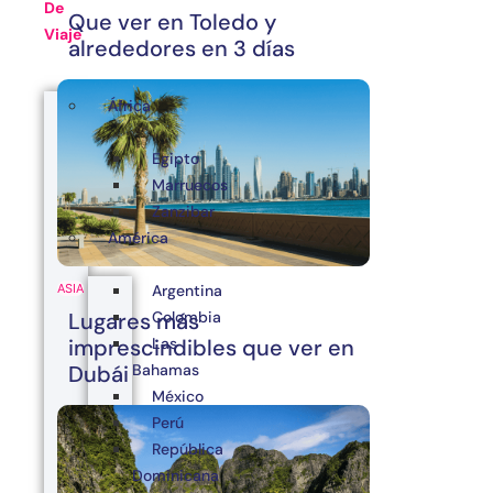
De
Que ver en Toledo y
Viaje
alrededores en 3 días
África
Egipto
Marruecos
Zanzibar
América
Argentina
ASIA
Colombia
Lugares más
Las
imprescindibles que ver en
Bahamas
Dubái
México
Perú
República
Dominicana