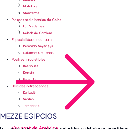
Molokhia
Shawarma
Platos tradicionales de Cairo
Ful Medames
Kebab de Cordero
Especialidades costeras
Pescado Sayadeya
Calamares rellenos
Postres irresistibles
Basbousa
Konafa
Umm Ali
Bebidas refrescantes
Karkadé
Sahlab
Tamarindo
MEZZE EGIPCIOS
Ver post de América
Los mezze egipcios son unos
coloridos y deliciosos aperitivos
,