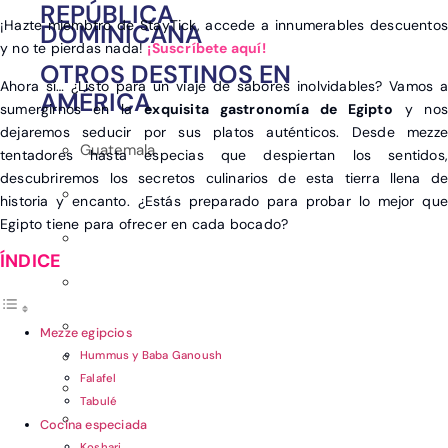
REPÚBLICA
¡Hazte miembtro de StayTick, accede a innumerables descuentos
DOMINICANA
y no te pierdas nada!
¡Suscríbete aquí!
OTROS DESTINOS EN
Ahora sí… ¿Listo para un viaje de sabores inolvidables? Vamos a
AMÉRICA
sumergirnos en la
exquisita gastronomía de Egipto
y no
dejaremos seducir por sus platos auténticos. Desde mezze
Guatemala
tentadores hasta especias que despiertan los sentidos,
descubriremos los secretos culinarios de esta tierra llena de
historia y encanto. ¿Estás preparado para probar lo mejor que
Egipto tiene para ofrecer en cada bocado?
Mezze egipcios
Hummus y Baba Ganoush
Falafel
Tabulé
Cocina especiada
Koshari