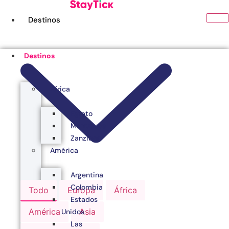
Ir
al
Destinos
contenido
Destinos
África
Egipto
Marruecos
Zanzibar
América
Argentina
Colombia
Todo
Europa
África
Estados
América
Asia
Unidos
Las