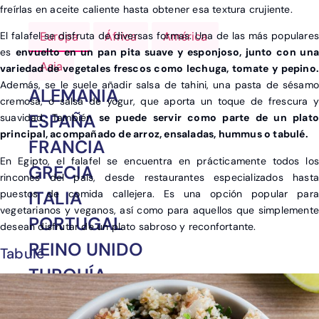
freírlas en aceite caliente hasta obtener esa textura crujiente.
Europa
África
América
El falafel se disfruta de diversas formas. Una de las más populares
es
envuelto en un pan pita suave y esponjoso, junto con una
Asia
variedad de vegetales frescos como lechuga, tomate y pepino.
Además, se le suele añadir salsa de tahini, una pasta de sésamo
ALEMANIA
cremosa, o salsa de yogur, que aporta un toque de frescura y
ESPAÑA
suavidad. También
se puede servir como parte de un plato
principal, acompañado de arroz, ensaladas, hummus o tabulé.
FRANCIA
En Egipto, el falafel se encuentra en prácticamente todos los
GRECIA
rincones del país, desde restaurantes especializados hasta
ITALIA
puestos de comida callejera. Es una opción popular para
vegetarianos y veganos, así como para aquellos que simplemente
PORTUGAL
desean disfrutar de un plato sabroso y reconfortante.
REINO UNIDO
Tabulé
TURQUÍA
OTROS DESTINOS EN