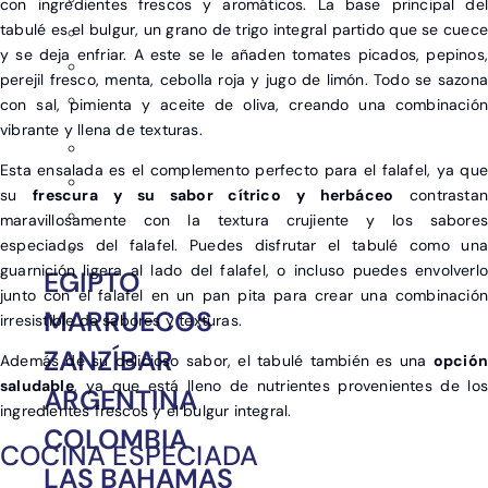
con ingredientes frescos y aromáticos. La base principal del
tabulé es el bulgur, un grano de trigo integral partido que se cuece
y se deja enfriar. A este se le añaden tomates picados, pepinos,
perejil fresco, menta, cebolla roja y jugo de limón. Todo se sazona
con sal, pimienta y aceite de oliva, creando una combinación
vibrante y llena de texturas.
Esta ensalada es el complemento perfecto para el falafel, ya que
su
frescura y su sabor cítrico y herbáceo
contrasta
maravillosamente con la textura crujiente y los sabores
especiados del falafel. Puedes disfrutar el tabulé como una
guarnición ligera al lado del falafel, o incluso puedes envolverlo
EGIPTO
junto con el falafel en un pan pita para crear una combinación
MARRUECOS
irresistible de sabores y texturas.
ZANZÍBAR
Además de su delicioso sabor, el tabulé también es una
opción
saludable
, ya que está lleno de nutrientes provenientes de los
ARGENTINA
ingredientes frescos y el bulgur integral.
COLOMBIA
COCINA ESPECIADA
LAS BAHAMAS