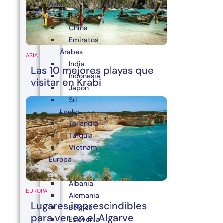
Asia
China
Emiratos
Árabes
ASIA
India
Las 10 mejores playas que
Indonesia
visitar en Krabi
Japón
Sri
Lanka
Tailandia
Turquía
Vietnam
Europa
Albania
EUROPA
Alemania
Lugares imprescindibles
Bélgica
para ver en el Algarve
Eslovenia