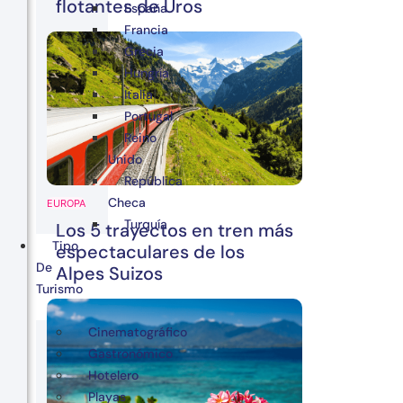
flotantes de Uros
España
Francia
Grecia
Hungría
Italia
Portugal
Reino
Unido
República
Checa
EUROPA
Turquía
Los 5 trayectos en tren más
Tipo
espectaculares de los
De
Alpes Suizos
Turismo
Cinematográfico
Gastronómico
Hotelero
Playas