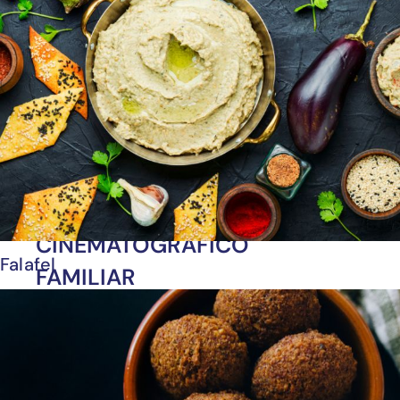
Ver post de Asia
CINEMATOGRÁFICO
Falafel
FAMILIAR
GASTRONÓMICO
HOTELERO
PLAYAS