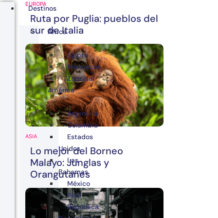
EUROPA
Destinos
Ruta por Puglia: pueblos del
sur de Italia
África
Egipto
Marruecos
Zanzibar
América
Argentina
Colombia
Estados
ASIA
Unidos
Lo mejor del Borneo
Las
Malayo: Junglas y
Bahamas
Orangutanes
México
Perú
República