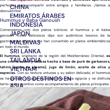
perfectos para compartir entre amigos y familiares. ¡Vamos a
CHINA
descubrirlos!
EMIRATOS ÁRABES
Hummus y Baba Ganoush
INDONESIA
Comenzamos con dos platos icónicos: el hummus y el baba
JAPÓN
ganoush. Estos deliciosos dips son auténticos tesoros de la
MALDIVAS
gastronomía egipcia y se han convertido en platos emblemáticos
en todo el mundo.
SRI LANKA
El hummus
, originario de la región del Mediterráneo Oriental,
es
TAILANDIA
una crema suave y sedosa hecha a base de puré de garbanzos,
VIETNAM
tahini (pasta de sésamo), jugo de limón, aceite de oliva y
especias.
Con su textura untuosa y su sabor delicado, el hummus
OTROS DESTINOS EN
se ha ganado un lugar especial en la mesa egipcia y se disfruta
ASIA
tanto como aperitivo como acompañamiento de platos principales.
India