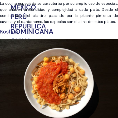
La cocina especiada se caracteriza por su amplio uso de especias,
MÉXICO
que añaden profundidad y complejidad a cada plato. Desde el
PERÚ
comino hasta el cilantro, pasando por la picante pimienta de
cayena y el cardamomo, las especias son el alma de estos platos.
REPÚBLICA
DOMINICANA
Koshari
CHINA
EMIRATOS ÁRABES
INDIA
INDONESIA
JAPÓN
SRI LANKA
TAILANDIA
VIETNAM