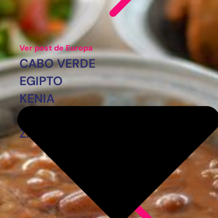
Ver post de Europa
CABO VERDE
EGIPTO
KENIA
MARRUECOS
ZANZÍBAR