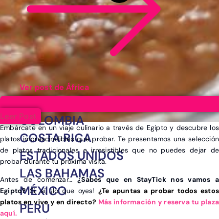
Ver post de África
ARGENTINA
Leer Post
COLOMBIA
Embárcate en un viaje culinario a través de Egipto y descubre los
COSTA RICA
platos imprescindibles que probar. Te presentamos una selección
de platos tradicionales e irresistibles que no puedes dejar de
ESTADOS UNIDOS
probar durante tu próxima visita.
LAS BAHAMAS
Antes de comenzar…
¿Sabes que en StayTick nos vamos a
MÉXICO
Egipto?
Sí, sí, ¡lo que oyes!
¿Te apuntas a probar todos estos
platos en vivo y en directo?
Más información y reserva tu plaza
PERÚ
aquí.