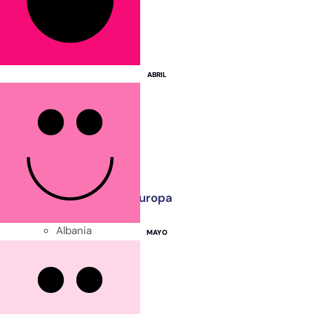
España
Francia
Grecia
ABRIL
Italia
Portugal
Reino Unido
Turquía
Otros destinos en Europa
Albania
MAYO
Bélgica
Eslovenia
Hungría