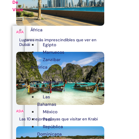
De
Viaje
África
ASIA
Lugares más imprescindibles que ver en
Egipto
Dubái
Marruecos
Zanzibar
América
Argentina
Colombia
Las
Bahamas
ASIA
México
Las 10 mejores playas que visitar en Krabi
Perú
República
Dominicana