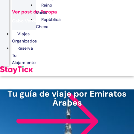
Reino
Ver post de Europa
Unido
República
Cabo Verde
Checa
Egipto
Viajes
Organizados
Kenia
Reserva
Marruecos
Tu
Alojamiento
Zanzíbar
Tu guía de viaje por Emiratos
Árabes