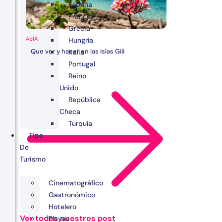
España
Francia
Grecia
ASIA
Hungría
Que ver y hacer en las Islas Gili
Italia
Portugal
Reino
Unido
República
Checa
Turquía
Tipo
De
Turismo
Cinematográfico
Gastronómico
Hotelero
Ver todos nuestros post
Playas