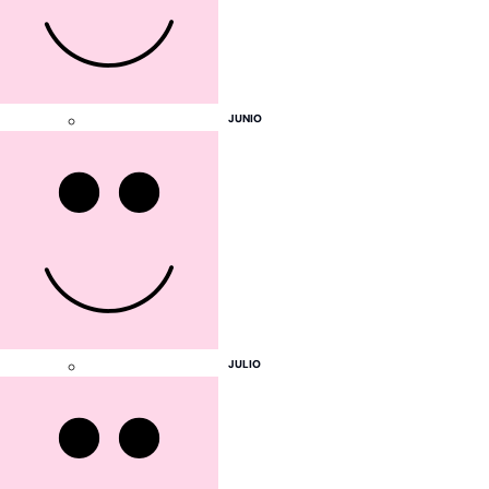
Países Bajos
Polonia
República Checa
JUNIO
JULIO