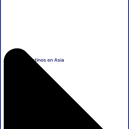
Japón
Maldivas
Sri Lanka
Tailandia
Vietnam
Otros destinos en Asia
India