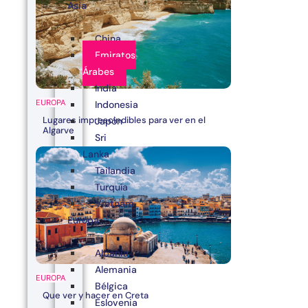
Asia
China
Emiratos
Árabes
India
EUROPA
Indonesia
Lugares imprescindibles para ver en el
Japón
Algarve
Sri
Lanka
Tailandia
Turquía
Vietnam
Europa
Albania
Alemania
EUROPA
Bélgica
Que ver y hacer en Creta
Eslovenia