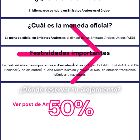
El
idioma que se habla en Emiratos Árabes es el árabe
.
¿Cuál es la moneda oficial?
La
moneda oficial en Emiratos Árabes
es el dirham de los Emiratos Árabes Unidos (AED)
Festividades importantes
Las
festividades más importantes en Emiratos Árabes
incluyen Eid al-Fitr, Eid al-Adha, el Día
Nacional (2 de diciembre), el Año Nuevo Islámico y Mawlid al-Nabi, celebrando tradiciones
islámicas y nacionales.
¿Dónde reservar tu alojamiento?
50%
Ver post de América
China
+ 2 millones de alojamientos
Emiratos Árabes
Indonesia