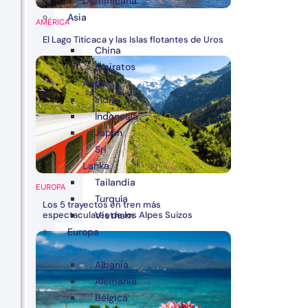
Dominicana
Asia
AMÉRICA
El Lago Titicaca y las Islas flotantes de Uros
China
Emiratos
Árabes
India
Indonesia
Japón
Sri
Lanka
Tailandia
EUROPA
Turquía
Los 5 trayectos en tren más
espectaculares de los Alpes Suizos
Vietnam
Europa
Albania
Alemania
Bélgica