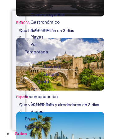
Cinematográfico
Gastronómico
EUROPA
Hotelero
Que hacer en Milán en 3 días
Playas
Por
Temporada
Navidad
Semana
Santa
Por
Recomendación
España
Sostenible
Que ver en Toledo y alrededores en 3 días
Viajes
En
Familia
Guías