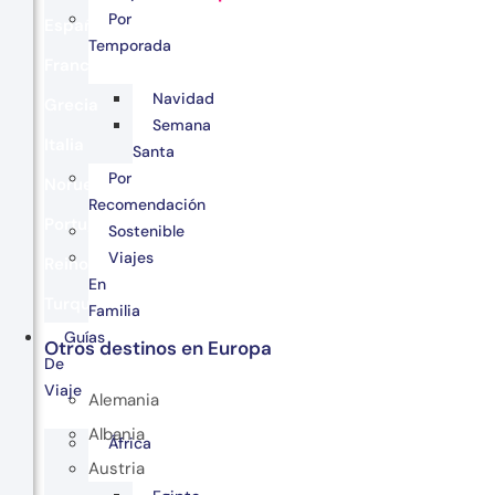
Por
España
Temporada
Francia
Navidad
Grecia
Semana
Italia
Santa
Por
Noruega
Recomendación
Portugal
Sostenible
Viajes
Reino Unido
En
Turquía
Familia
Guías
Otros destinos en Europa
De
Viaje
Alemania
Albania
África
Austria