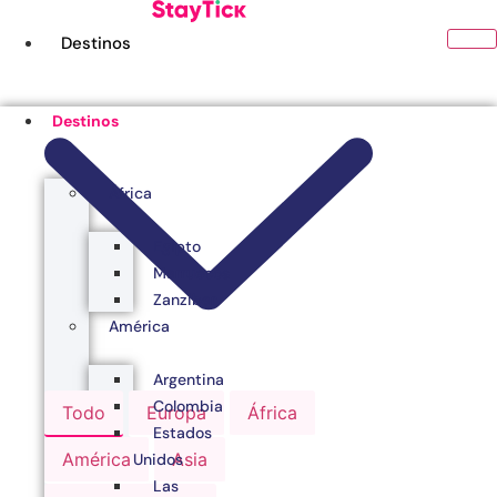
Ir
al
Destinos
contenido
Destinos
África
Egipto
Marruecos
Zanzibar
América
Argentina
Colombia
Todo
Europa
África
Estados
América
Asia
Unidos
Las