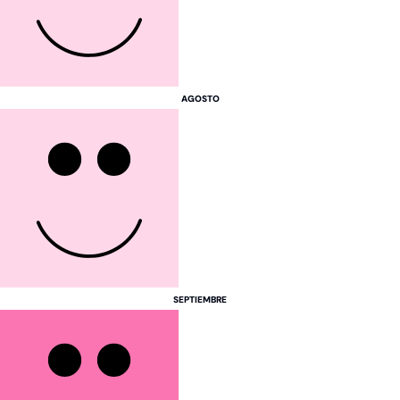
Egipto
AGOSTO
Marruecos
Zanzíbar
Argentina
Colombia
Las Bahamas
México
Perú
SEPTIEMBRE
República Dominicana
China
Emiratos Árabes