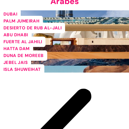
Árabes
DUBAI
PALM JUMEIRAH
DESIERTO DE RUB AL-JALI
ABU DHABI
FUERTE AL JAHILI
HATTA DAM
DUNA DE MOREEB
JEBEL JAIS
ISLA SHUWEIHAT