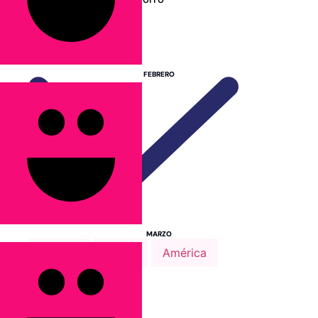
Guías de Viaje
FEBRERO
MARZO
Europa
África
América
Asia
Alemania