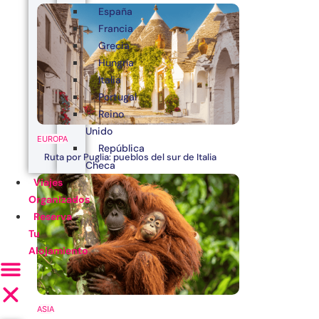
España
Francia
Grecia
Hungría
Italia
Portugal
Reino
Unido
EUROPA
República
Ruta por Puglia: pueblos del sur de Italia
Checa
Viajes
Organizados
Reserva
Tu
Alojamiento
ASIA