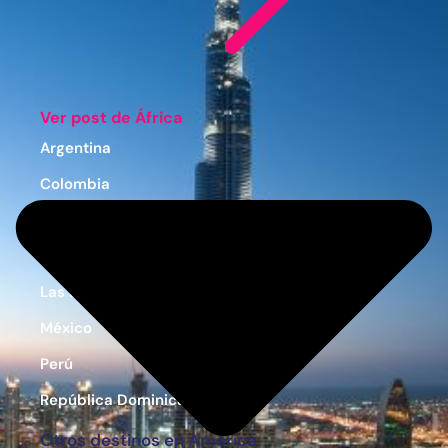
Ver post de África
Argentina
Colombia
Costa Rica
Estados Unidos
Las Bahamas
México
Perú
República Dominicana
Otros destinos en América