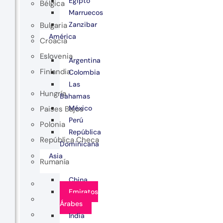
Egipto
Bélgica
Marruecos
Zanzibar
Bulgaria
América
Croacia
Eslovenia
Argentina
Finlandia
Colombia
Las
Hungría
Bahamas
México
Paises Bajos
Perú
Polonia
República
República Checa
Dominicana
Asia
Rumanía
China
Emiratos
Árabes
India