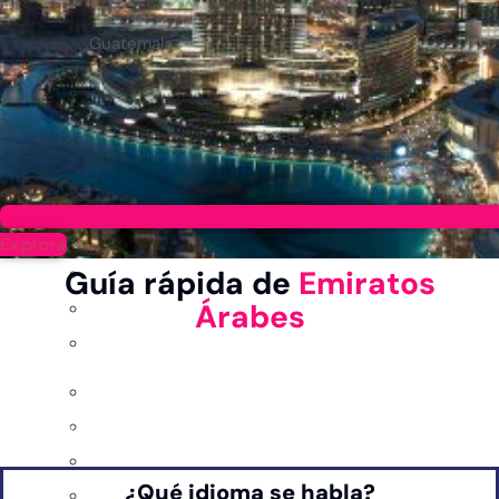
Guatemala
Explora
Guía rápida de
Emiratos
Árabes
Información General
Combina lujo, arquitectura moderna y tradiciones culturales. Dubái y Abu Dabi son destinos
principales, ofreciendo experiencias únicas en desiertos, playas y mercados tradicionales.
Perfecto para quienes buscan una mezcla de aventura y sofisticación.
¿Qué idioma se habla?