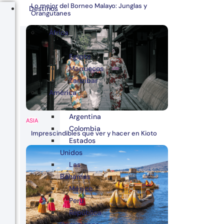
Lo mejor del Borneo Malayo: Junglas y
Destinos
Orangutanes
África
Egipto
Marruecos
Zanzibar
América
Argentina
ASIA
Colombia
Imprescindibles que ver y hacer en Kioto
Estados
Unidos
Las
Bahamas
México
Perú
República