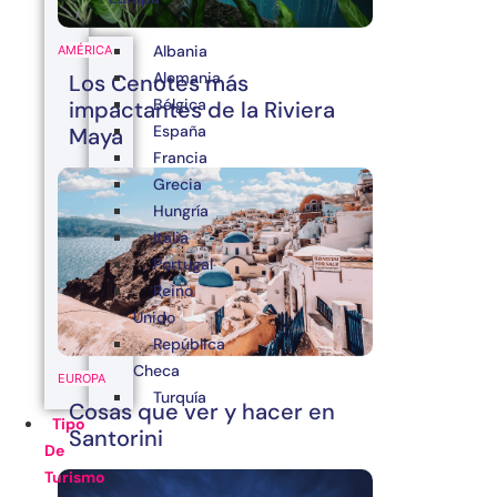
Albania
AMÉRICA
Alemania
Los Cenotes más
Bélgica
impactantes de la Riviera
España
Maya
Francia
Grecia
Hungría
Italia
Portugal
Reino
Unido
República
Checa
EUROPA
Turquía
Cosas que ver y hacer en
Tipo
Santorini
De
Turismo