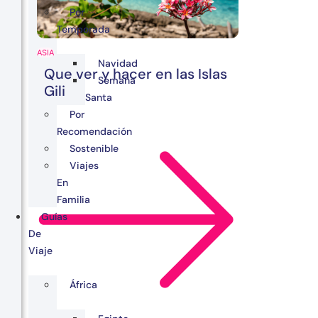
Por
Temporada
ASIA
Navidad
Que ver y hacer en las Islas
Semana
Gili
Santa
Por
Recomendación
Sostenible
Viajes
En
Familia
Guías
De
Viaje
África