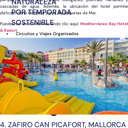
NATURALEZA
cascadas de agua. Además, la ubicación del hotel permite
POR TEMPORADA
disfrutar de la hermosa playa de Roquetas de Mar.
SOSTENIBLE
Puedes ver este hotel haciendo clic aquí:
Mediterráneo Bay Hotel
& Resort
Circuitos y Viajes Organizados
Alojamientos con ahorro
Guías de Viaje
4. ZAFIRO CAN PICAFORT, MALLORCA