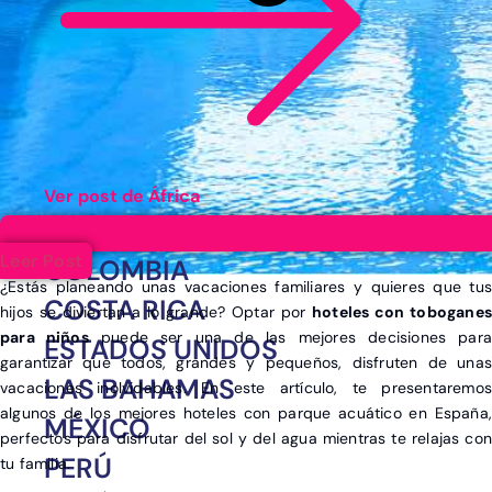
Ver post de África
ARGENTINA
Leer Post
COLOMBIA
¿Estás planeando unas vacaciones familiares y quieres que tus
COSTA RICA
hijos se diviertan a lo grande? Optar por
hoteles con toboganes
para niños
puede ser una de las mejores decisiones par
ESTADOS UNIDOS
garantizar que todos, grandes y pequeños, disfruten de unas
LAS BAHAMAS
vacaciones inolvidables. En este artículo, te presentaremos
algunos de los mejores hoteles con parque acuático en España,
MÉXICO
perfectos para disfrutar del sol y del agua mientras te relajas con
PERÚ
tu familia.