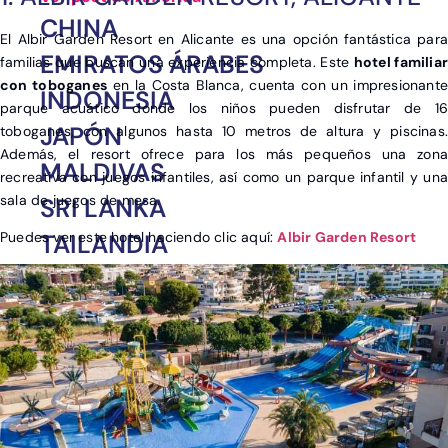
CHINA
El Albir Garden Resort en Alicante es una opción fantástica para
EMIRATOS ÁRABES
familias que buscan una experiencia completa. Este
hotel familiar
con toboganes
en la Costa Blanca, cuenta con un impresionante
INDONESIA
parque acuático donde los niños pueden disfrutar de 16
JAPÓN
toboganes, con algunos hasta 10 metros de altura y piscinas.
Además, el resort ofrece para los más pequeños una zona
MALDIVAS
recreativa con juegos infantiles, así como un parque infantil y una
sala de juegos de mesa.
SRI LANKA
TAILANDIA
Puedes ver este hotel haciendo clic aquí:
Albir Garden Resort
VIETNAM
OTROS DESTINOS EN
ASIA
India