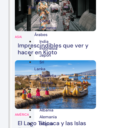
Dominicana
Asia
China
Emiratos
Árabes
ASIA
India
Imprescindibles que ver y
Indonesia
hacer en Kioto
Japón
Sri
Lanka
Tailandia
Turquía
Vietnam
Europa
Albania
AMÉRICA
Alemania
El Lago Titicaca y las Islas
Bélgica