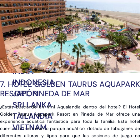
MÉXICO
PERÚ
REPÚBLICA
DOMINICANA
CHINA
EMIRATOS ÁRABES
INDIA
INDONESIA
7. HOTEL GOLDEN TAURUS AQUAPARK
JAPÓN
RESORT, PINEDA DE MAR
SRI LANKA
¿Estás buscando un mini Aqualandia dentro del hotel? El Hotel
TAILANDIA
Golden Taurus Aquapark Resort en Pineda de Mar ofrece una
experiencia acuática fantástica para toda la familia. Este hotel
VIETNAM
cuenta con un extenso parque acuático, dotado de toboganes de
diferentes alturas y tipos para que las sesiones de juego no