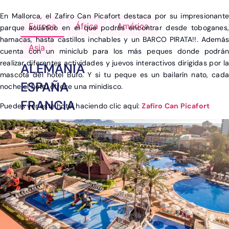
En Mallorca, el Zafiro Can Picafort destaca por su impresionante
Europa
África
América
parque acuático en el que podrás encontrar desde toboganes,
hamacas, hasta castillos inchables y un BARCO PIRATA!!. Además
Asia
cuenta con un miniclub para los más peques donde podrán
realizar diferentes actividades y juevos interactivos dirigidas por la
ALEMANIA
mascota del hotel Bufo. Y si tu peque es un bailarín nato, cada
ESPAÑA
noche el hotel ofrece una minidisco.
FRANCIA
Puedes ver este hotel haciendo clic aquí:
Zafiro Can Picafort
GRECIA
ITALIA
PORTUGAL
REINO UNIDO
TURQUÍA
OTROS DESTINOS EN