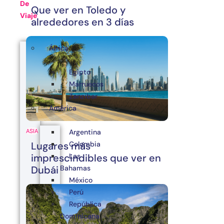
De
Que ver en Toledo y
Viaje
alrededores en 3 días
África
Egipto
Marruecos
Zanzibar
América
Argentina
ASIA
Colombia
Lugares más
Las
imprescindibles que ver en
Bahamas
Dubái
México
Perú
República
Dominicana