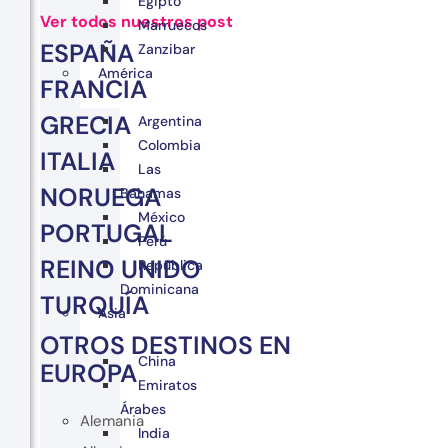
Egipto
Ver todos nuestros post
Marruecos
ESPAÑA
Zanzibar
América
FRANCIA
GRECIA
Argentina
Colombia
ITALIA
Las
NORUEGA
Bahamas
México
PORTUGAL
Perú
REINO UNIDO
República
Dominicana
TURQUÍA
Asia
OTROS DESTINOS EN
China
EUROPA
Emiratos
Árabes
Alemania
India