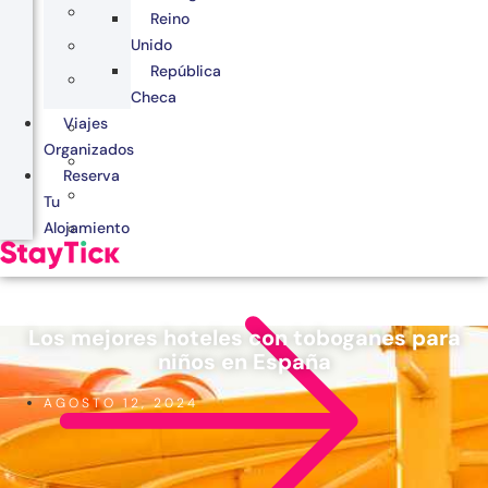
Reino
Unido
República
Checa
Viajes
Organizados
Reserva
Tu
Alojamiento
Los mejores hoteles con toboganes para
niños en España
AGOSTO 12, 2024