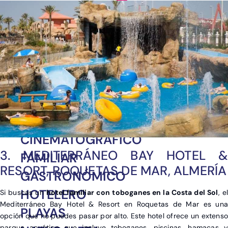
Ver post de Asia
CINEMATOGRÁFICO
3. MEDITERRÁNEO BAY HOTEL &
FAMILIAR
RESORT, ROQUETAS DE MAR, ALMERÍA
GASTRONÓMICO
HOTELERO
Si buscas un
hotel familiar con toboganes en la Costa del Sol
, el
Mediterráneo Bay Hotel & Resort en Roquetas de Mar es una
PLAYAS
opción que no puedes pasar por alto. Este hotel ofrece un extenso
parque acuático que incluye toboganes, piscinas, hamacas y