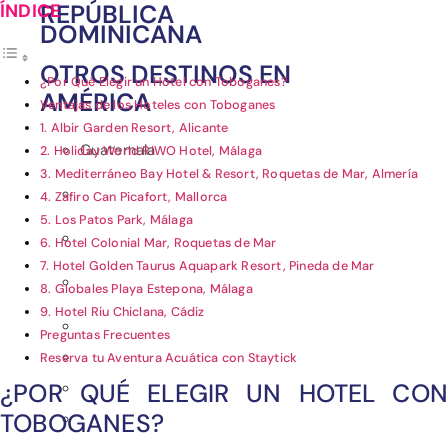
REPÚBLICA
DOMINICANA
OTROS DESTINOS EN
¿Por Qué Elegir un Hotel con Toboganes?
AMÉRICA
Ventajas de los Hoteles con Toboganes
1. Albir Garden Resort, Alicante
Guatemala
2. Holiday World RIWO Hotel, Málaga
3. Mediterráneo Bay Hotel & Resort, Roquetas de Mar, Almería
4. Zafiro Can Picafort, Mallorca
5. Los Patos Park, Málaga
6. Hotel Colonial Mar, Roquetas de Mar
7. Hotel Golden Taurus Aquapark Resort, Pineda de Mar
8. Globales Playa Estepona, Málaga
9. Hotel Riu Chiclana, Cádiz
Preguntas Frecuentes
Reserva tu Aventura Acuática con Staytick
¿POR QUÉ ELEGIR UN HOTEL CON
TOBOGANES?