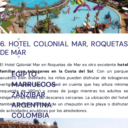
6. HOTEL COLONIAL MAR, ROQUETAS
DE MAR
El Hotel Colonial Mar en Roquetas de Mar es otro excelente
hotel
familiar con toboganes en la Costa del Sol
. Con un parque
EGIPTO
acuático bien diseñado, los niños pueden disfrutar de toboganes
MARRUECOS
vertiginos splash (eso sí, tened en cuenta que hay altura mínima
raquerida de 1,20m) y zonas de juego mientras los adultos se
ZANZÍBAR
relajan en las áreas de descanso cercanas. La ubicación del hotel
ARGENTINA
también permite disfrutar de un chapuzón en la playa o disfrutar
de actividades acuáticas por los alrededores.
COLOMBIA
LAS BAHAMAS