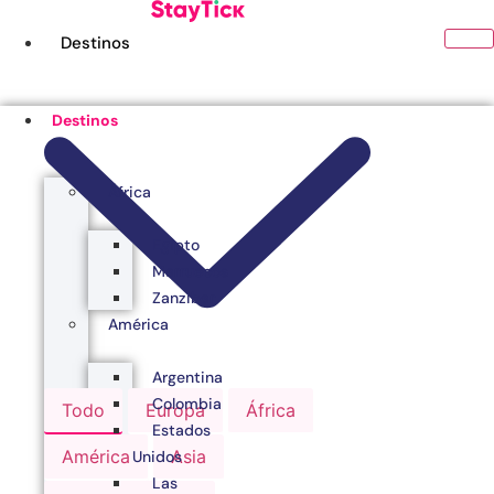
Ir
al
Destinos
contenido
Destinos
África
Egipto
Marruecos
Zanzibar
América
Argentina
Colombia
Todo
Europa
África
Estados
América
Asia
Unidos
Las