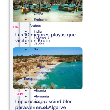
Asia
China
Emiratos
Árabes
ASIA
India
Las 10 mejores playas que
Indonesia
visitar en Krabi
Japón
Sri
Lanka
Tailandia
Turquía
Vietnam
Europa
Albania
EUROPA
Alemania
Lugares imprescindibles
Bélgica
para ver en el Algarve
Eslovenia