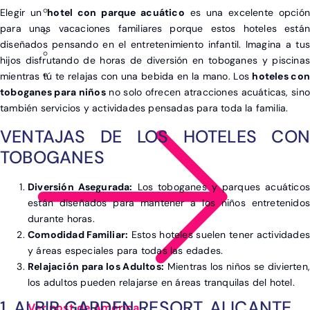
Elegir un
hotel con parque acuático
es una excelente opción
para unas vacaciones familiares porque estos hoteles están
diseñados pensando en el entretenimiento infantil. Imagina a tus
hijos disfrutando de horas de diversión en toboganes y piscinas
mientras tú te relajas con una bebida en la mano. Los
hoteles con
toboganes para niños
no solo ofrecen atracciones acuáticas, sino
también servicios y actividades pensadas para toda la familia.
VENTAJAS DE LOS HOTELES CON
TOBOGANES
Diversión Asegurada:
Los toboganes y parques acuáticos
están diseñados para mantener a los niños entretenidos
durante horas.
Comodidad Familiar:
Estos hoteles suelen tener actividades
y áreas especiales para todas las edades.
Relajación para los Adultos:
Mientras los niños se divierten,
los adultos pueden relajarse en áreas tranquilas del hotel.
1. ALBIR GARDEN RESORT, ALICANTE
Ver post de América