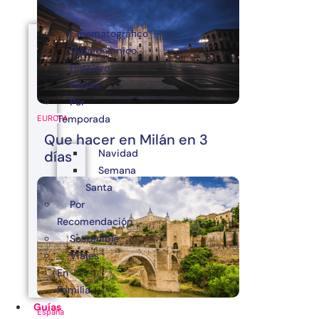
Cinematográfico
Gastronómico
Hotelero
Playas
Por
Temporada
EUROPA
Que hacer en Milán en 3
Navidad
días
Semana
Santa
Por
Recomendación
Sostenible
Viajes
En
Familia
Guías
España