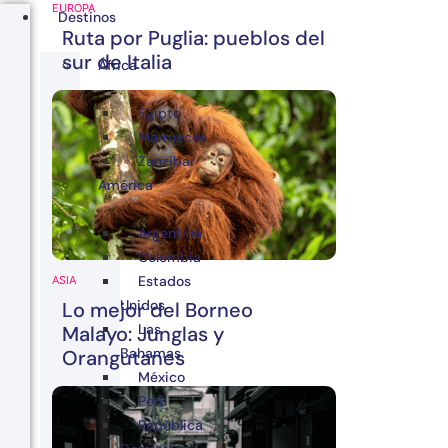
EUROPA
Destinos
Ruta por Puglia: pueblos del
sur de Italia
África
Egipto
Marruecos
Zanzibar
América
Argentina
Colombia
Estados
ASIA
Unidos
Lo mejor del Borneo
Las
Malayo: Junglas y
Bahamas
Orangutanes
México
Perú
República