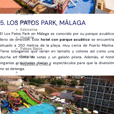
EUROPA
Albania
5. LOS PATOS PARK, MÁLAGA
Bélgica
Eslovenia
El Los Patos Park en Málaga es conocido por su parque acuático
Hungría
lleno de emoción. Este
hotel con parque acuático
se encuentra
situado a 250 metros de la playa, muy cerca de Puerto Marina.
Países Bajos
Tiene toboganes que varían en tamaño y colores así como una
Polonia
ducha en forma de setas y un galeón pirata. Además, el hotel
organiza actividades diarias y espectáculos para que la diversión
República Checa
no se detenga.