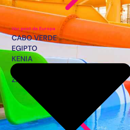
Ver post de Europa
CABO VERDE
EGIPTO
KENIA
MARRUECOS
ZANZÍBAR