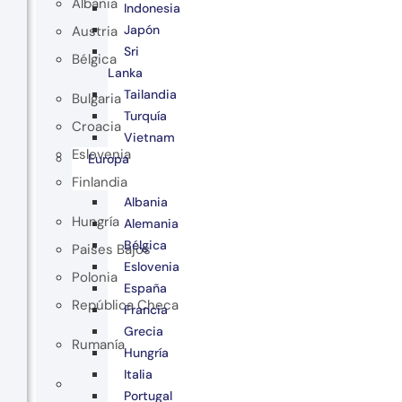
Albania
Indonesia
Japón
Austria
Sri
Bélgica
Lanka
Tailandia
Bulgaria
Turquía
Croacia
Vietnam
Eslovenia
Europa
Finlandia
Albania
Hungría
Alemania
Bélgica
Paises Bajos
Eslovenia
Polonia
España
República Checa
Francia
Grecia
Rumanía
Hungría
Italia
Portugal