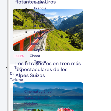
flotantes de Uros
España
Francia
Grecia
Hungría
Italia
Portugal
Reino
Unido
República
Checa
EUROPA
Turquía
Los 5 trayectos en tren más
Tipo
espectaculares de los
De
Alpes Suizos
Turismo
Cinematográfico
Gastronómico
Hotelero
Playas