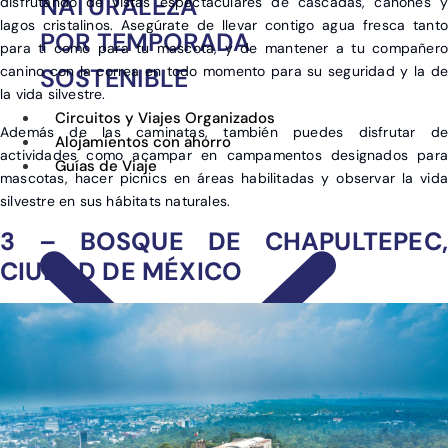
NATURALEZA
disfrutando de vistas espectaculares de cascadas, cañones y
lagos cristalinos. Asegúrate de llevar contigo agua fresca tanto
POR TEMPORADA
para ti como para tu mascota, y de mantener a tu compañero
SOSTENIBLE
canino con la correa en todo momento para su seguridad y la de
la vida silvestre.
Circuitos y Viajes Organizados
Además de las caminatas, también puedes disfrutar de
Alojamientos con ahorro
actividades como acampar en campamentos designados para
Guías de Viaje
mascotas, hacer picnics en áreas habilitadas y observar la vida
silvestre en sus hábitats naturales.
3 – BOSQUE DE CHAPULTEPEC,
CIUDAD DE MÉXICO