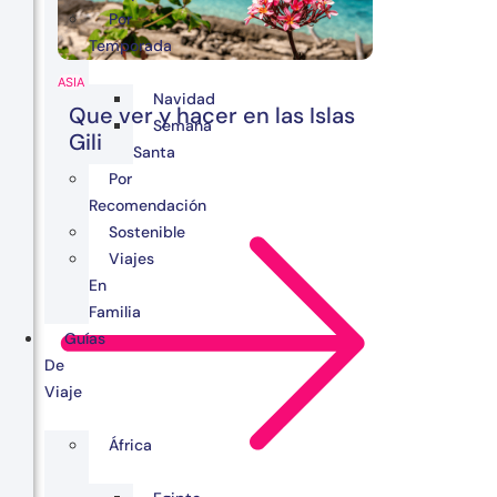
Por
Temporada
ASIA
Navidad
Que ver y hacer en las Islas
Semana
Gili
Santa
Por
Recomendación
Sostenible
Viajes
En
Familia
Guías
De
Viaje
África