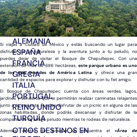
Europa
África
América
Asia
ALEMANIA
Si viajas a Ciudad de México y estás buscando un lugar para
ESPAÑA
disfrutar de la naturaleza y la aventura junto a tu peludo, no
puedes dejar de visitar el Bosque de Chapultepec. Con una
FRANCIA
extensión de más de 686 hectáreas,
este parque urbano es un
GRECIA
de los más grandes de América Latina
y ofrece una gran
cantidad de espacios para explorar y disfrutar con tu fiel amigo.
ITALIA
El Bosque de Chapultepec cuenta con áreas verdes, lagos,
PORTUGAL
jardines y senderos que te permitirán realizar caminatas relajantes
REINO UNIDO
junto a tu mascota. Puedes disfrutar de un picnic en alguna de las
zonas habilitadas, donde podrás descansar y disfrutar de la
TURQUÍA
compañía de tu amigo peludo mientras te rodeas de naturaleza.
OTROS DESTINOS EN
Además, dentro del bosque se encuentra el
«Área de