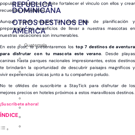
REPÚBLICA
popular, ya que nos permite fortalecer el vínculo con ellos y crear
DOMINICANA
recuerdos inolvidables.
OTROS DESTINOS EN
Aunque puede requerir un poco más de planificación y
preparación, los beneficios de llevar a nuestras mascotas en
AMÉRICA
nuestras vacaciones son innumerables.
Guatemala
En este post, te presentaremos los
top 7 destinos de aventura
para disfrutar con tu mascota este verano
. Desde playas
caninas hasta parques nacionales impresionantes, estos destinos
te brindarán la oportunidad de descubrir paisajes magníficos y
vivir experiencias únicas junto a tu compañero peludo.
No te olvides de suscribirte a StayTick para disfrutar de los
mejores precios en hoteles próximos a estos maravillosos destinos.
¡Suscríbete ahora!