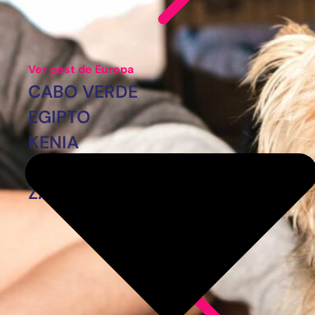
Ver post de Europa
CABO VERDE
EGIPTO
KENIA
MARRUECOS
ZANZÍBAR