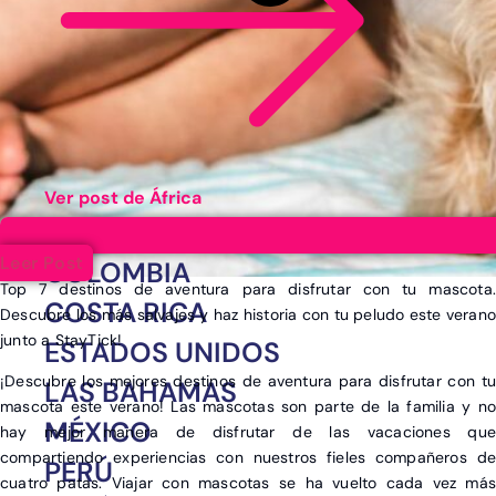
Ver post de África
ARGENTINA
Leer Post
COLOMBIA
Top 7 destinos de aventura para disfrutar con tu mascota.
COSTA RICA
Descubre los más salvajes y haz historia con tu peludo este verano
junto a StayTick!
ESTADOS UNIDOS
¡Descubre los mejores destinos de aventura para disfrutar con tu
LAS BAHAMAS
mascota este verano! Las mascotas son parte de la familia y no
MÉXICO
hay mejor manera de disfrutar de las vacaciones que
compartiendo experiencias con nuestros fieles compañeros de
PERÚ
cuatro patas. Viajar con mascotas se ha vuelto cada vez más