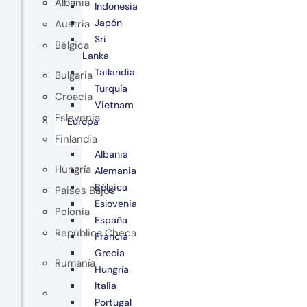
Albania
Indonesia
Japón
Austria
Sri
Bélgica
Lanka
Tailandia
Bulgaria
Turquía
Croacia
Vietnam
Eslovenia
Europa
Finlandia
Albania
Hungría
Alemania
Bélgica
Paises Bajos
Eslovenia
Polonia
España
República Checa
Francia
Grecia
Rumanía
Hungría
Italia
Portugal