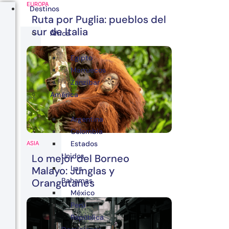
EUROPA
Destinos
Ruta por Puglia: pueblos del
sur de Italia
África
Egipto
Marruecos
Zanzibar
América
Argentina
Colombia
Estados
ASIA
Unidos
Lo mejor del Borneo
Las
Malayo: Junglas y
Bahamas
Orangutanes
México
Perú
República