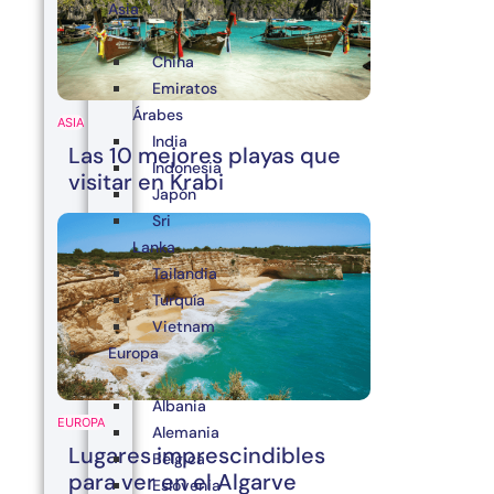
Asia
China
Emiratos
Árabes
ASIA
India
Las 10 mejores playas que
Indonesia
visitar en Krabi
Japón
Sri
Lanka
Tailandia
Turquía
Vietnam
Europa
Albania
EUROPA
Alemania
Lugares imprescindibles
Bélgica
para ver en el Algarve
Eslovenia