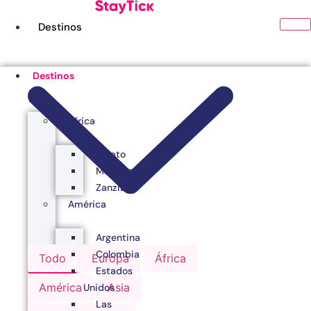
Ir
al
Destinos
contenido
Destinos
África
Egipto
Marruecos
Zanzibar
América
Argentina
Colombia
Todo
Europa
África
Estados
América
Asia
Unidos
Las