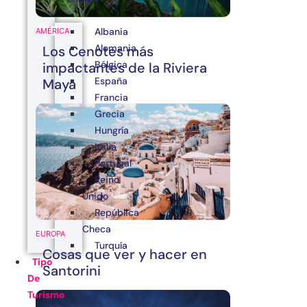
Albania
AMÉRICA
Alemania
Los Cenotes más
Bélgica
impactantes de la Riviera
España
Maya
Francia
Grecia
Hungría
Italia
Portugal
Reino
Unido
República
Checa
EUROPA
Turquía
Cosas que ver y hacer en
Tipo
Santorini
De
Turismo