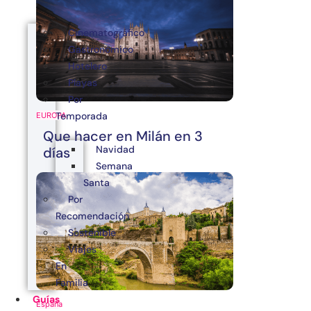
Cinematográfico
Gastronómico
Hotelero
Playas
Por
Temporada
EUROPA
Que hacer en Milán en 3
Navidad
días
Semana
Santa
Por
Recomendación
Sostenible
Viajes
En
Familia
Guías
España