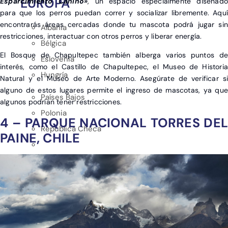
EUROPA
Esparcimiento Canino»
, un espacio especialmente diseñad
para que los perros puedan correr y socializar libremente. Aquí
encontrarás áreas cercadas donde tu mascota podrá jugar sin
Albania
restricciones, interactuar con otros perros y liberar energía.
Bélgica
El Bosque de Chapultepec también alberga varios puntos de
Eslovenia
interés, como el Castillo de Chapultepec, el Museo de Historia
Hungría
Natural y el Museo de Arte Moderno. Asegúrate de verificar si
alguno de estos lugares permite el ingreso de mascotas, ya que
Países Bajos
algunos podrían tener restricciones.
Polonia
4 – PARQUE NACIONAL TORRES DEL
República Checa
PAINE, CHILE