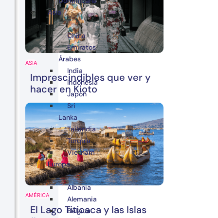
Dominicana
Asia
China
Emiratos
Árabes
ASIA
India
Imprescindibles que ver y
Indonesia
hacer en Kioto
Japón
Sri
Lanka
Tailandia
Turquía
Vietnam
Europa
Albania
AMÉRICA
Alemania
El Lago Titicaca y las Islas
Bélgica