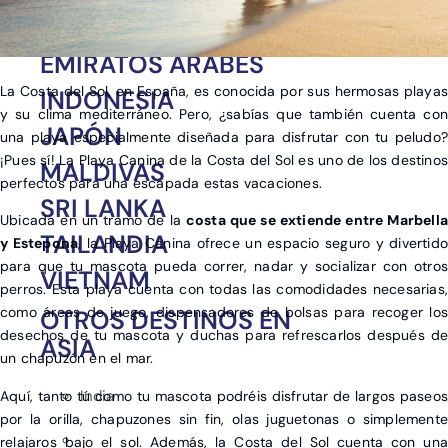
CHINA
EMIRATOS ÁRABES
La Costa del Sol, en España, es conocida por sus hermosas playas
INDONESIA
y su clima mediterráneo. Pero, ¿sabías que también cuenta con
JAPÓN
una playa especialmente diseñada para disfrutar con tu peludo?
¡Pues sí! La Playa Canina de la Costa del Sol es uno de los destinos
MALDIVAS
perfectos para una escapada estas vacaciones.
SRI LANKA
Ubicada en un tramo de la
costa que se extiende entre Marbella
TAILANDIA
y Estepona
, la Playa Canina ofrece un espacio seguro y divertido
para que tu mascota pueda correr, nadar y socializar con otros
VIETNAM
perros. Esta playa cuenta con todas las comodidades necesarias,
como áreas de juego, dispensadores de bolsas para recoger los
OTROS DESTINOS EN
desechos de tu mascota y duchas para refrescarlos después de
ASIA
un chapuzón en el mar.
India
Aquí, tanto tú como tu mascota podréis disfrutar de largos paseos
por la orilla, chapuzones sin fin, olas juguetonas o simplemente
relajaros bajo el sol. Además, la Costa del Sol cuenta con una