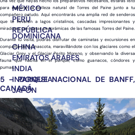
Una vez que hayas hecho los preparativos necesarios, estarás listo
MÉXICO
para explorar la belleza natural de Torres del Paine junto a tu
compañero peludo. Aquí encontrarás una amplia red de senderos
PERÚ
que te llevarán a lagos cristalinos, cascadas impresionantes y
REPÚBLICA
miradores con vistas panorámicas de las famosas Torres del Paine.
DOMINICANA
Durante tu visita, podrás disfrutar de caminatas y excursiones en
CHINA
compañía de tu mascota, maravillándote con los glaciares como el
Glaciar Grey y el Glaciar Perito Moreno, y observando la diversa
EMIRATOS ÁRABES
fauna que habita en el parque, como guanacos, cóndores y
INDIA
pumas.
INDONESIA
5 – PARQUE NACIONAL DE BANFF,
CANADÁ
JAPÓN
SRI LANKA
TAILANDIA
VIETNAM