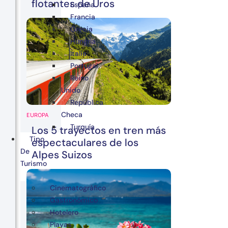
flotantes de Uros
España
Francia
Grecia
Hungría
Italia
Portugal
Reino
Unido
República
Checa
EUROPA
Turquía
Los 5 trayectos en tren más
Tipo
espectaculares de los
De
Alpes Suizos
Turismo
Cinematográfico
Gastronómico
Hotelero
Playas