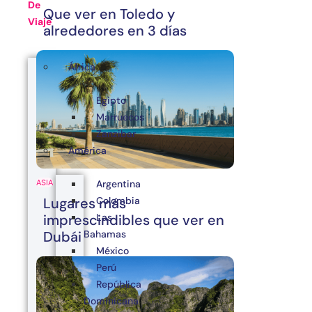
De
Que ver en Toledo y
Viaje
alrededores en 3 días
África
Egipto
Marruecos
Zanzibar
América
Argentina
ASIA
Colombia
Lugares más
Las
imprescindibles que ver en
Bahamas
Dubái
México
Perú
República
Dominicana