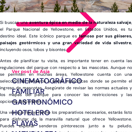
Si buscas una
aventura épica en medio de la naturaleza salvaje
,
el Parque Nacional de Yellowstone, en Estados Unidos, es tu
destino ideal. Este icónico parque es
famoso por sus géiseres,
paisajes geotérmicos y una gran variedad de vida silvestre
,
incluyendo osos, lobos y bisontes.
Antes de planificar tu visita, es importante tener en cuenta las
regulaciones del parque con respecto a las mascotas. Aunque no
Ver post de Asia
se permiten en muchas áreas, Yellowstone cuenta con una
CINEMATOGRÁFICO
selección de senderos y áreas específicas donde se permite el
ingreso de mascotas. Asegúrate de revisar las normas actuales y
FAMILIAR
los mapas del parque para conocer las restricciones y las
GASTRONÓMICO
opciones disponibles.
HOTELERO
Una vez que hayas hecho los preparativos necesarios, estarás listo
para disfrutar de la maravilla natural que ofrece Yellowstone.
PLAYAS
Puedes explorar senderos pintorescos junto a tu peludo,