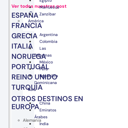
Egipto
Ver todos nuestros post
Marruecos
ESPAÑA
Zanzibar
América
FRANCIA
GRECIA
Argentina
Colombia
ITALIA
Las
NORUEGA
Bahamas
México
PORTUGAL
Perú
REINO UNIDO
República
Dominicana
TURQUÍA
Asia
OTROS DESTINOS EN
China
EUROPA
Emiratos
Árabes
Alemania
India