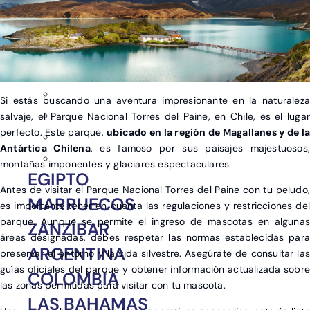
Si estás buscando una aventura impresionante en la naturaleza
salvaje, el Parque Nacional Torres del Paine, en Chile, es el lugar
perfecto. Este parque,
ubicado en la región de Magallanes y de la
Antártica Chilena
, es famoso por sus paisajes majestuosos,
montañas imponentes y glaciares espectaculares.
EGIPTO
Antes de visitar el Parque Nacional Torres del Paine con tu peludo,
MARRUECOS
es importante tener en cuenta las regulaciones y restricciones del
parque. Aunque se permite el ingreso de mascotas en algunas
ZANZÍBAR
áreas designadas, debes respetar las normas establecidas para
ARGENTINA
preservar el entorno y la vida silvestre. Asegúrate de consultar las
guías oficiales del parque y obtener información actualizada sobre
COLOMBIA
las zonas permitidas para visitar con tu mascota.
LAS BAHAMAS