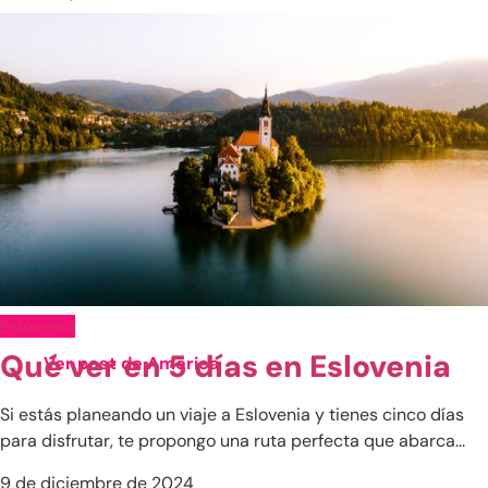
Eslovenia
Qué ver en 5 días en Eslovenia
Ver post de América
China
Si estás planeando un viaje a Eslovenia y tienes cinco días
Emiratos Árabes
para disfrutar, te propongo una ruta perfecta que abarca...
Indonesia
9 de diciembre de 2024