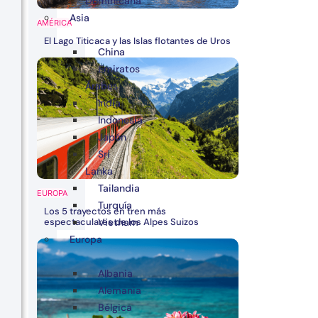
Dominicana
Asia
AMÉRICA
El Lago Titicaca y las Islas flotantes de Uros
China
Emiratos
Árabes
India
Indonesia
Japón
Sri
Lanka
Tailandia
EUROPA
Turquía
Los 5 trayectos en tren más
espectaculares de los Alpes Suizos
Vietnam
Europa
Albania
Alemania
Bélgica