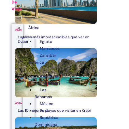
De
Viaje
África
ASIA
Lugares más imprescindibles que ver en
Egipto
Dubái
Marruecos
Zanzibar
América
Argentina
Colombia
Las
Bahamas
ASIA
México
Las 10 mejores playas que visitar en Krabi
Perú
República
Dominicana