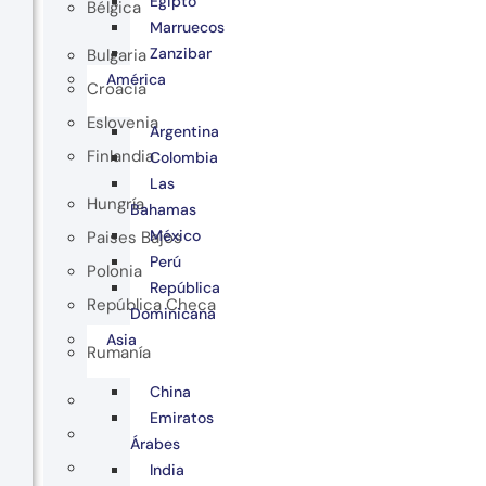
Egipto
Bélgica
Marruecos
Zanzibar
Bulgaria
América
Croacia
Eslovenia
Argentina
Finlandia
Colombia
Las
Hungría
Bahamas
México
Paises Bajos
Perú
Polonia
República
República Checa
Dominicana
Asia
Rumanía
China
Emiratos
Árabes
India