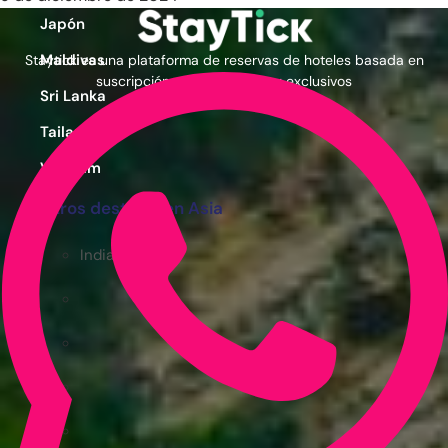
Japón
Maldivas
Staytick es una plataforma de reservas de hoteles basada en
suscripción con precios muy exclusivos
Sri Lanka
Tailandia
Vietnam
Otros destinos en Asia
India