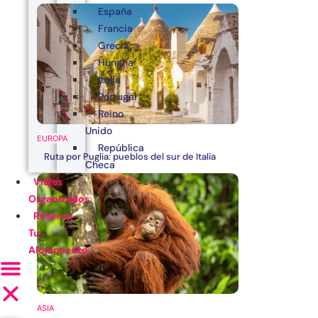
España
Francia
Grecia
Hungría
Italia
Portugal
Reino
Unido
EUROPA
República
Ruta por Puglia: pueblos del sur de Italia
Checa
Viajes
Organizados
Reserva
Tu
Alojamiento
ASIA