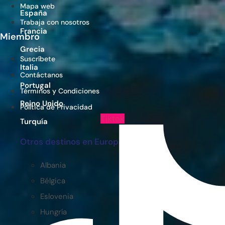
Mapa web
España
Trabaja con nosotros
Francia
Miembro
Grecia
Suscríbete
Italia
Contáctanos
Portugal
Términos y Condiciones
Reino Unido
Política de Privacidad
Tiktok
Turquía
Otros destinos en Europa
Albania
Bélgica
Eslovenia
Hungría