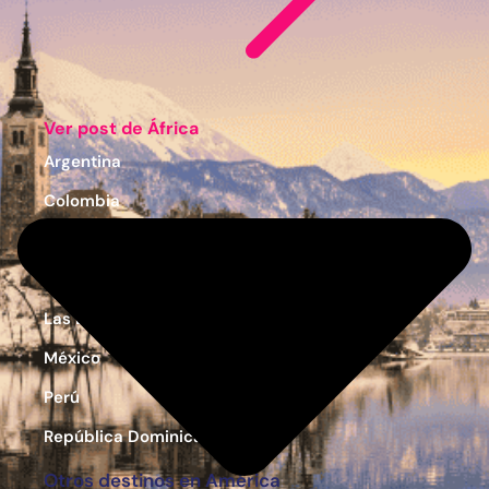
Ver post de África
Argentina
Colombia
Costa Rica
Estados Unidos
Las Bahamas
México
Perú
República Dominicana
Otros destinos en América