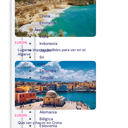
Asia
China
Emiratos
Árabes
India
EUROPA
Indonesia
Lugares imprescindibles para ver en el
Japón
Algarve
Sri
Lanka
Tailandia
Turquía
Vietnam
Europa
Albania
Alemania
EUROPA
Bélgica
Que ver y hacer en Creta
Eslovenia