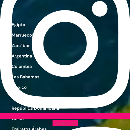
Egipto
Marruecos
Zanzíbar
Argentina
Colombia
Las Bahamas
México
Perú
República Dominicana
China
Facebook-f
Emiratos Árabes