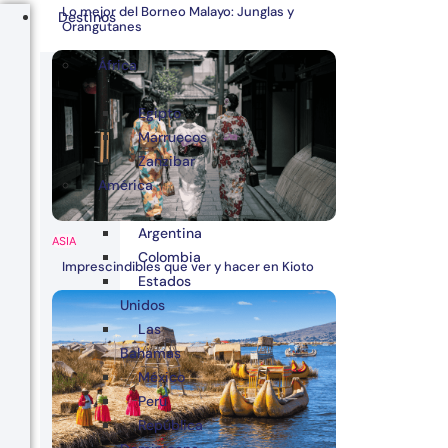
Lo mejor del Borneo Malayo: Junglas y
Destinos
Orangutanes
África
Egipto
Marruecos
Zanzibar
América
Argentina
ASIA
Colombia
Imprescindibles que ver y hacer en Kioto
Estados
Unidos
Las
Bahamas
México
Perú
República