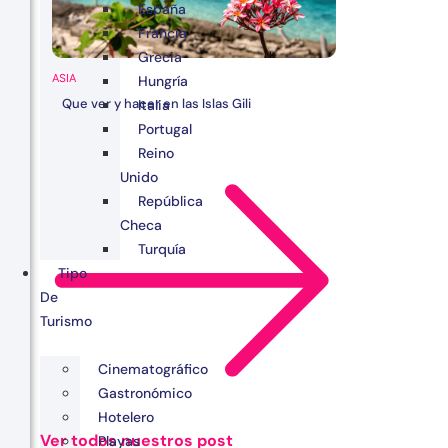
España
Francia
Grecia
ASIA
Hungría
Que ver y hacer en las Islas Gili
Italia
Portugal
Reino
Unido
República
Checa
Turquía
Tipo
De
Turismo
Cinematográfico
Gastronómico
Hotelero
Ver todos nuestros post
Playas