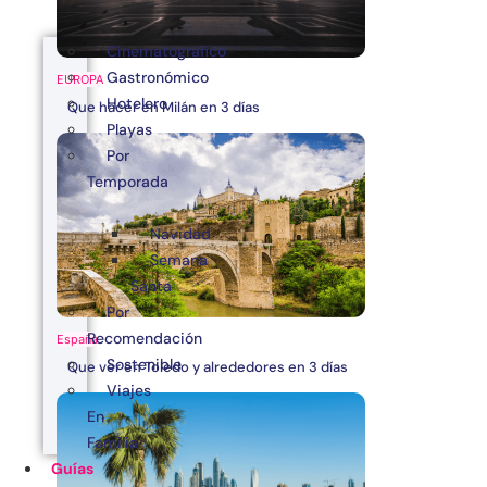
Cinematográfico
Gastronómico
EUROPA
Hotelero
Que hacer en Milán en 3 días
Playas
Por
Temporada
Navidad
Semana
Santa
Por
Recomendación
España
Sostenible
Que ver en Toledo y alrededores en 3 días
Viajes
En
Familia
Guías