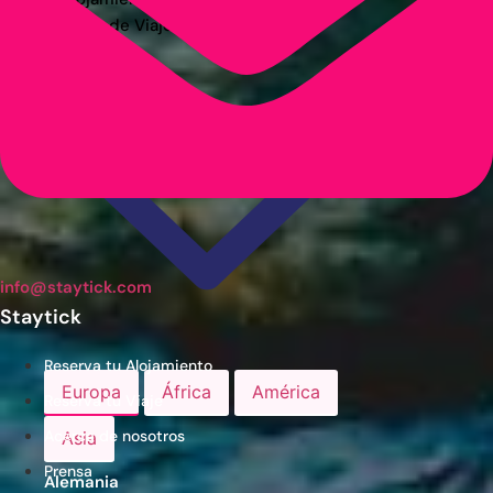
Guías de Viaje
info@staytick.com
Staytick
Reserva tu Alojamiento
Europa
África
América
Reserva tu Viaje
Acerca de nosotros
Asia
Prensa
Alemania