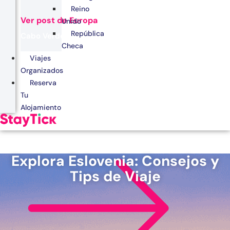
Reino
Ver post de Europa
Unido
República
Cabo Verde
Checa
Egipto
Viajes
Organizados
Kenia
Reserva
Marruecos
Tu
Alojamiento
Zanzíbar
Explora Eslovenia: Consejos y
Tips de Viaje