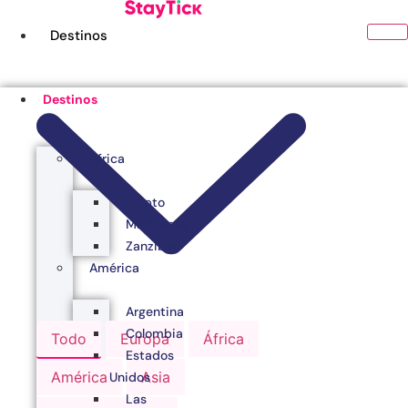
Ir
al
Destinos
contenido
Destinos
África
Egipto
Marruecos
Zanzibar
América
Argentina
Colombia
Todo
Europa
África
Estados
América
Asia
Unidos
Las