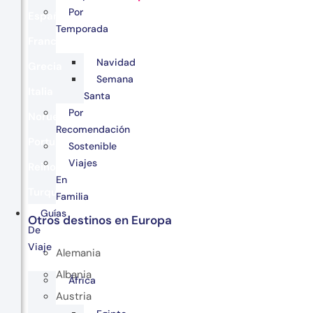
Por
España
Temporada
Francia
Navidad
Grecia
Semana
Italia
Santa
Por
Noruega
Recomendación
Portugal
Sostenible
Viajes
Reino Unido
En
Turquía
Familia
Guías
Otros destinos en Europa
De
Viaje
Alemania
Albania
África
Austria