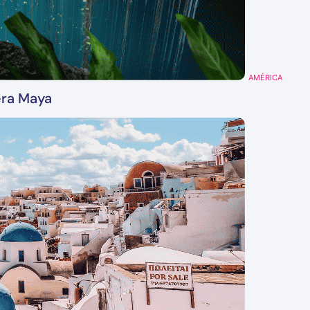
AMÉRICA
era Maya