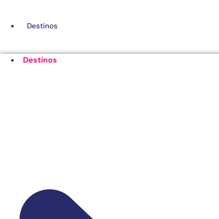
Ir
al
Destinos
contenido
Destinos