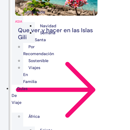
Por
Temporada
ASIA
Navidad
Que ver y hacer en las Islas
Semana
Gili
Santa
Por
Recomendación
Sostenible
Viajes
En
Familia
Guías
De
Viaje
África