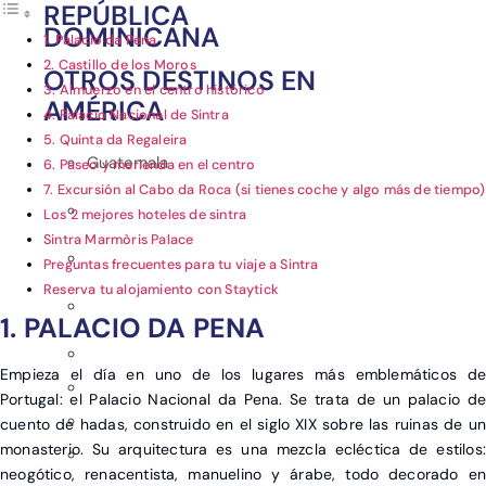
REPÚBLICA
DOMINICANA
1. Palacio da Pena
2. Castillo de los Moros
OTROS DESTINOS EN
3. Almuerzo en el centro histórico
AMÉRICA
4. Palacio Nacional de Sintra
5. Quinta da Regaleira
Guatemala
6. Paseo y merienda en el centro
7. Excursión al Cabo da Roca (si tienes coche y algo más de tiempo)
Los 2 mejores hoteles de sintra
Sintra Marmòris Palace
Preguntas frecuentes para tu viaje a Sintra
Reserva tu alojamiento con Staytick
1. PALACIO DA PENA
Empieza el día en uno de los lugares más emblemáticos de
Portugal: el
Palacio Nacional da Pena. Se trata de un palacio d
cuento de hadas, construido en el siglo XIX sobre las ruinas de un
monasterio. Su arquitectura es una mezcla ecléctica de estilos:
neogótico, renacentista, manuelino y árabe, todo decorado en