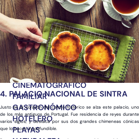
Ver post de Asia
CINEMATOGRÁFICO
4. PALACIO NACIONAL DE SINTRA
FAMILIAR
GASTRONÓMICO
Justo en el corazón del centro histórico se alza este palacio, uno
de los más antiguos de Portugal. Fue residencia de reyes durante
HOTELERO
varios siglos, y destaca por sus dos grandes chimeneas cónicas
PLAYAS
que lo hacen inconfundible.