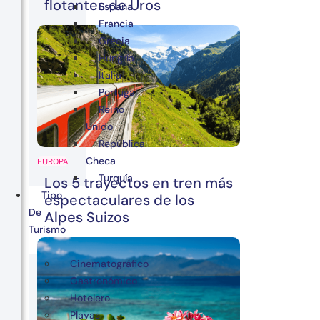
flotantes de Uros
España
Francia
Grecia
Hungría
Italia
Portugal
Reino
Unido
República
Checa
EUROPA
Turquía
Los 5 trayectos en tren más
Tipo
espectaculares de los
De
Alpes Suizos
Turismo
Cinematográfico
Gastronómico
Hotelero
Playas