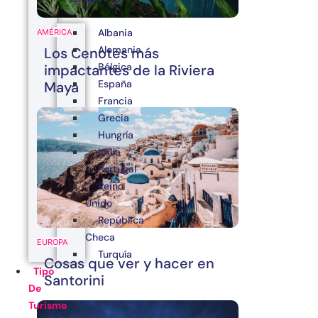
Albania
AMÉRICA
Alemania
Los Cenotes más
Bélgica
impactantes de la Riviera
España
Maya
Francia
Grecia
Hungría
Italia
Portugal
Reino
Unido
República
Checa
EUROPA
Turquía
Cosas que ver y hacer en
Tipo
Santorini
De
Turismo