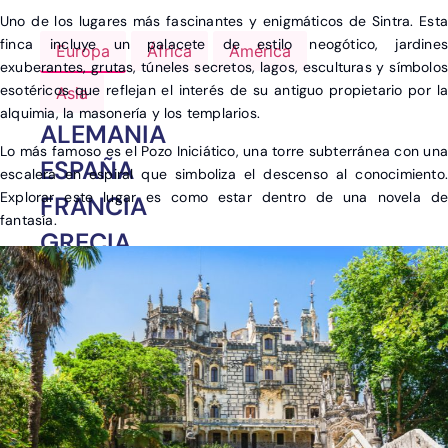
Uno de los lugares más fascinantes y enigmáticos de Sintra. Esta
finca incluye un palacete de estilo neogótico, jardines
Europa
África
América
exuberantes, grutas, túneles secretos, lagos, esculturas y símbolos
esotéricos que reflejan el interés de su antiguo propietario por la
Asia
alquimia, la masonería y los templarios.
ALEMANIA
Lo más famoso es el
Pozo Iniciático
, una torre subterránea con un
ESPAÑA
escalera en espiral que simboliza el descenso al conocimiento.
Explorar este lugar es como estar dentro de una novela de
FRANCIA
fantasía.
GRECIA
ITALIA
PORTUGAL
REINO UNIDO
TURQUÍA
OTROS DESTINOS EN