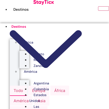
Ir
al
Destinos
contenido
Destinos
África
Egipto
Marruecos
Zanzibar
América
Argentina
Colombia
Todo
Europa
África
Estados
América
Asia
Unidos
Las