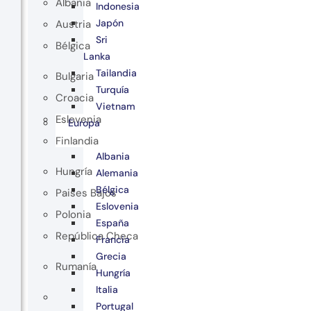
Albania
Indonesia
Japón
Austria
Sri
Bélgica
Lanka
Tailandia
Bulgaria
Turquía
Croacia
Vietnam
Eslovenia
Europa
Finlandia
Albania
Hungría
Alemania
Bélgica
Paises Bajos
Eslovenia
Polonia
España
República Checa
Francia
Grecia
Rumanía
Hungría
Italia
Portugal