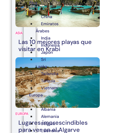
Asia
China
Emiratos
Árabes
ASIA
India
Las 10 mejores playas que
Indonesia
visitar en Krabi
Japón
Sri
Lanka
Tailandia
Turquía
Vietnam
Europa
Albania
EUROPA
Alemania
Lugares imprescindibles
Bélgica
para ver en el Algarve
Eslovenia