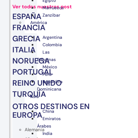
Egipto
Ver todos nuestros post
Marruecos
ESPAÑA
Zanzibar
América
FRANCIA
GRECIA
Argentina
Colombia
ITALIA
Las
NORUEGA
Bahamas
México
PORTUGAL
Perú
REINO UNIDO
República
Dominicana
TURQUÍA
Asia
OTROS DESTINOS EN
China
EUROPA
Emiratos
Árabes
Alemania
India