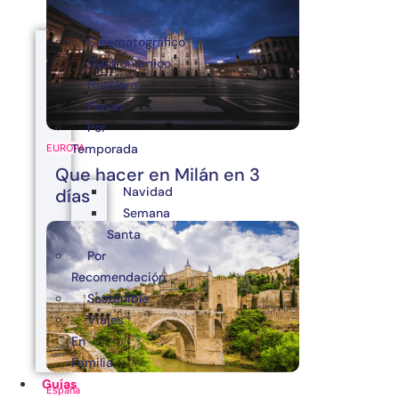
Cinematográfico
Gastronómico
Hotelero
Playas
Por
Temporada
EUROPA
Que hacer en Milán en 3
Navidad
días
Semana
Santa
Por
Recomendación
Sostenible
Viajes
En
Familia
Guías
España