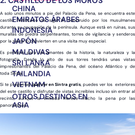
2. CASTILLO DE LOS MOROS
CHINA
A solo unos minutos a pie del Palacio da Pena, se encuentra este
EMIRATOS ÁRABES
castillo fortificado del siglo IX, construido por los musulmanes
durante su ocupación de la península. Aunque está en ruinas, sus
INDONESIA
murallas de piedra serpenteantes, torres de vigilancia y senderos
JAPÓN
por la sierra lo convierten en una visita muy especial.
MALDIVAS
Es perfecto para los amantes de la historia, la naturaleza y la
fotografía. Desde lo alto de sus torres tendrás unas vistas
SRI LANKA
impresionantes del Palacio da Pena, del océano Atlántico y de
TAILANDIA
toda Sintra.
VIETNAM
Si te preguntas
qué ver en Sintra gratis
, puedes ver los exteriores
del este castillo y disfrutar de vistas increíbles incluso sin entrar al
OTROS DESTINOS EN
recinto, aunque la entrada merece mucho la pena por las
ASIA
panorámicas.
India