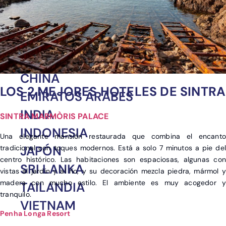
MÉXICO
PERÚ
REPÚBLICA
DOMINICANA
CHINA
LOS 2 MEJORES HOTELES DE SINTRA
EMIRATOS ÁRABES
INDIA
SINTRA MARMÒRIS PALACE
INDONESIA
Una elegante mansión restaurada que combina el encanto
JAPÓN
tradicional con toques modernos. Está a solo 7 minutos a pie del
centro histórico. Las habitaciones son espaciosas, algunas con
SRI LANKA
vistas al jardín y al río, y su decoración mezcla piedra, mármol y
madera con mucho estilo. El ambiente es muy acogedor y
TAILANDIA
tranquilo.
VIETNAM
Penha Longa Resort