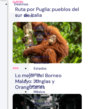
EUROPA
Destinos
Ruta por Puglia: pueblos del
sur de Italia
África
Egipto
Marruecos
Zanzibar
América
Argentina
Colombia
Estados
ASIA
Unidos
Lo mejor del Borneo
Las
Malayo: Junglas y
Bahamas
Orangutanes
México
Perú
República