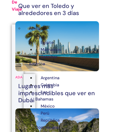
De
Que ver en Toledo y
Viaje
alrededores en 3 días
África
Egipto
Marruecos
Zanzibar
América
Argentina
ASIA
Colombia
Lugares más
Las
imprescindibles que ver en
Bahamas
Dubái
México
Perú
República
Dominicana