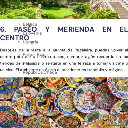
EUROPA
Albania
Bélgica
6. PASEO Y MERIENDA EN EL
Eslovenia
CENTRO
Hungría
Después de la visita a la Quinta da Regaleira, puedes volver al
Países Bajos
centro para dar un último paseo, comprar algún recuerdo en las
Polonia
tiendas de artesanía o sentarte en una terraza a tomar un café o
un vino. El ambiente en Sintra al atardecer es tranquilo y mágico.
República Checa