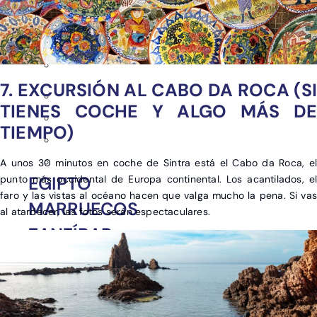
7. EXCURSIÓN AL CABO DA ROCA (SI
TIENES COCHE Y ALGO MÁS DE
TIEMPO)
A unos 30 minutos en coche de Sintra está el
Cabo da Roca
, el
EGIPTO
punto más occidental de Europa continental. Los acantilados, el
faro y las vistas al océano hacen que valga mucho la pena. Si vas
MARRUECOS
al atardecer, las fotos serán espectaculares.
ZANZÍBAR
ARGENTINA
COLOMBIA
LAS BAHAMAS