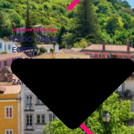
Ver post de Europa
CABO VERDE
EGIPTO
KENIA
MARRUECOS
ZANZÍBAR