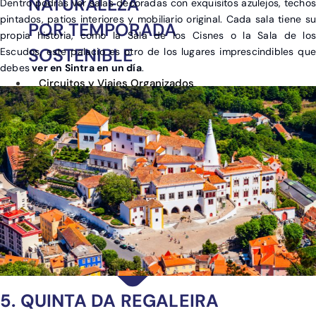
NATURALEZA
Dentro podrás ver salas decoradas con exquisitos azulejos, techos
pintados, patios interiores y mobiliario original. Cada sala tiene su
POR TEMPORADA
propia historia, como la Sala de los Cisnes o la Sala de los
SOSTENIBLE
Escudos, este palacio es otro de los lugares imprescindibles que
debes
ver en Sintra en un día
.
Circuitos y Viajes Organizados
Alojamientos con ahorro
Guías de Viaje
5. QUINTA DA REGALEIRA