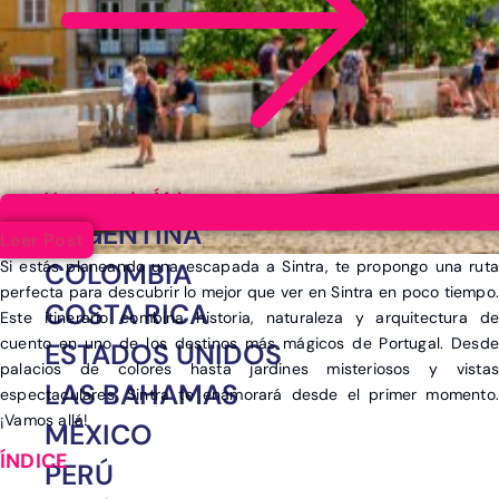
Ver post de África
ARGENTINA
Leer Post
Si estás planeando una escapada a Sintra, te propongo una ruta
COLOMBIA
perfecta para descubrir lo mejor que ver en Sintra en poco tiempo.
COSTA RICA
Este itinerario combina historia, naturaleza y arquitectura de
cuento en uno de los destinos más mágicos de Portugal. Desde
ESTADOS UNIDOS
palacios de colores hasta jardines misteriosos y vistas
LAS BAHAMAS
espectaculares, Sintra te enamorará desde el primer momento.
¡Vamos allá!
MÉXICO
PERÚ