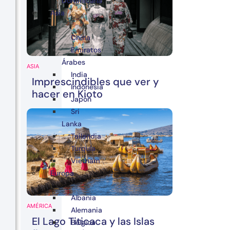
Dominicana
Asia
China
Emiratos
Árabes
ASIA
India
Imprescindibles que ver y
Indonesia
hacer en Kioto
Japón
Sri
Lanka
Tailandia
Turquía
Vietnam
Europa
Albania
AMÉRICA
Alemania
El Lago Titicaca y las Islas
Bélgica