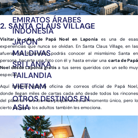
CHINA
EMIRATOS ÁRABES
2. SANTA CLAUS VILLAGE
INDONESIA
Visitar la casa de Papá Noel en Laponia
es una de esas
JAPÓN
experiencias que nunca se olvidan. En Santa Claus Village, en las
MALDIVAS
afueras de Rovaniemi, podrás conocer al mismísimo Santa en
persona, hacerte una foto con él y hasta enviar una
carta de Papá
SRI LANKA
Noel desde Laponia gratis
a tus seres queridos con un sello muy
TAILANDIA
especial.
VIETNAM
Aquí también está la oficina de correos oficial de Papá Noel,
donde llegan miles de cartas cada año desde todos los rincones
OTROS DESTINOS EN
del planeta. Para los más pequeños es un momento único, pero lo
ASIA
cierto es que a los adultos también les emociona.
India