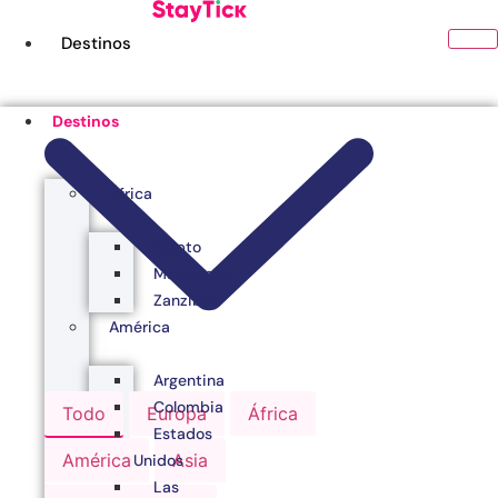
Ir
al
Destinos
contenido
Destinos
África
Egipto
Marruecos
Zanzibar
América
Argentina
Colombia
Todo
Europa
África
Estados
América
Asia
Unidos
Las