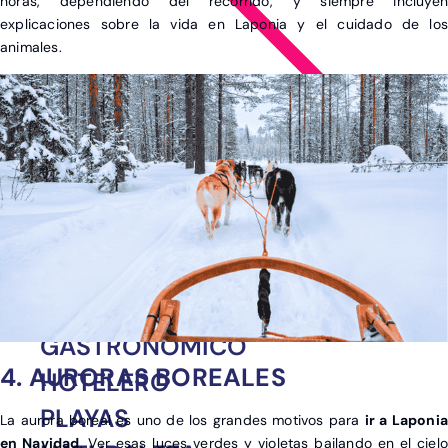
horas, dependiendo del recorrido, y siempre incluyen
explicaciones sobre la vida en Laponia y el cuidado de los
animales.
Ver post de Asia
CINEMATOGRÁFICO
FAMILIAR
GASTRONÓMICO
4. AURORAS BOREALES
HOTELERO
PLAYAS
La aurora boreal es uno de los grandes motivos para
ir a Laponia
en Navidad
. Ver esas luces verdes y violetas bailando en el cielo