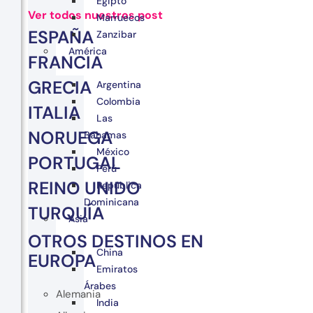
Egipto
Ver todos nuestros post
Marruecos
ESPAÑA
Zanzibar
América
FRANCIA
GRECIA
Argentina
Colombia
ITALIA
Las
NORUEGA
Bahamas
México
PORTUGAL
Perú
REINO UNIDO
República
Dominicana
TURQUÍA
Asia
OTROS DESTINOS EN
China
EUROPA
Emiratos
Árabes
Alemania
India