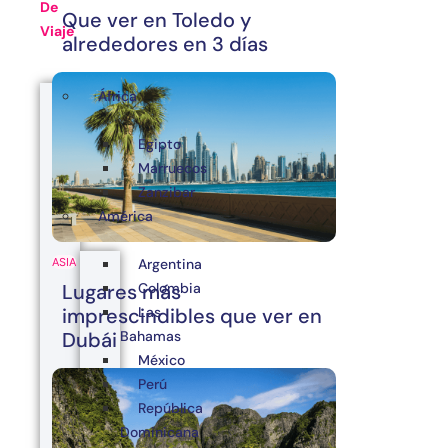
De
Que ver en Toledo y
Viaje
alrededores en 3 días
África
Egipto
Marruecos
Zanzibar
América
Argentina
ASIA
Colombia
Lugares más
Las
imprescindibles que ver en
Bahamas
Dubái
México
Perú
República
Dominicana