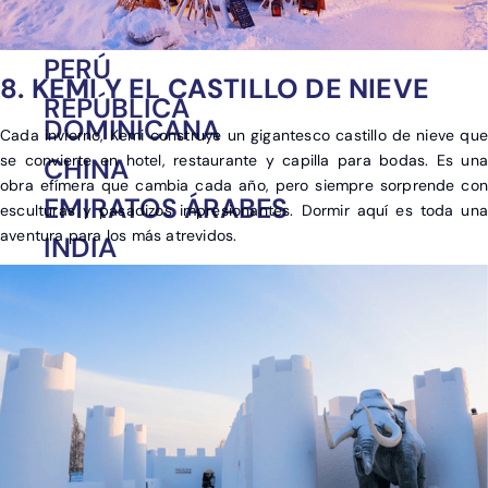
MÉXICO
PERÚ
8. KEMI Y EL CASTILLO DE NIEVE
REPÚBLICA
DOMINICANA
Cada invierno, Kemi construye un gigantesco castillo de nieve que
se convierte en hotel, restaurante y capilla para bodas. Es una
CHINA
obra efímera que cambia cada año, pero siempre sorprende con
EMIRATOS ÁRABES
esculturas y pasadizos impresionantes. Dormir aquí es toda una
aventura para los más atrevidos.
INDIA
INDONESIA
JAPÓN
SRI LANKA
TAILANDIA
VIETNAM