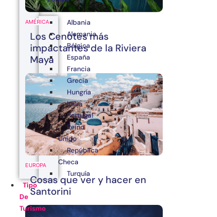
Albania
AMÉRICA
Alemania
Los Cenotes más
Bélgica
impactantes de la Riviera
España
Maya
Francia
Grecia
Hungría
Italia
Portugal
Reino
Unido
República
Checa
EUROPA
Turquía
Cosas que ver y hacer en
Tipo
Santorini
De
Turismo