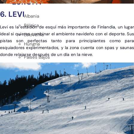
EUROPA
6. LEVI
Albania
Bélgica
Levi es la estación de esquí más importante de Finlandia, un lugar
ideal si quieres combinar el ambiente navideño con el deporte. Sus
Eslovenia
pistas son perfectas tanto para principiantes como para
Hungría
esquiadores experimentados, y la zona cuenta con spas y saunas
donde relajarse después de un día en la nieve.
Países Bajos
Polonia
República Checa