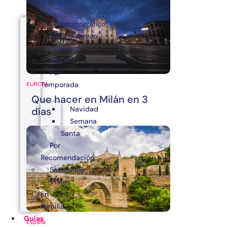
Cinematográfico
Gastronómico
Hotelero
Playas
Por
Temporada
EUROPA
Que hacer en Milán en 3
Navidad
días
Semana
Santa
Por
Recomendación
Sostenible
Viajes
En
Familia
Guías
España