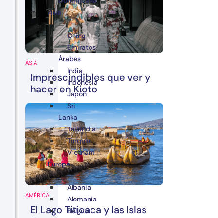
Dominicana
Asia
China
Emiratos
Árabes
ASIA
India
Imprescindibles que ver y
Indonesia
hacer en Kioto
Japón
Sri
Lanka
Tailandia
Turquía
Vietnam
Europa
Albania
AMÉRICA
Alemania
El Lago Titicaca y las Islas
Bélgica