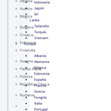
Albania
Indonesia
Japón
Austria
Sri
Bélgica
Lanka
Tailandia
Bulgaria
Turquía
Croacia
Vietnam
Eslovenia
Europa
Finlandia
Albania
Hungría
Alemania
Bélgica
Paises Bajos
Eslovenia
Polonia
España
República Checa
Francia
Grecia
Rumanía
Hungría
Italia
Portugal