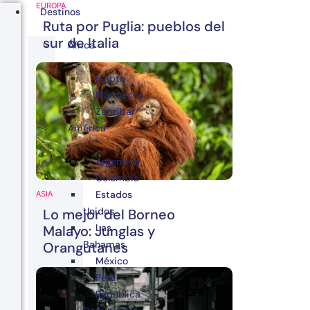
EUROPA
Destinos
Ruta por Puglia: pueblos del
sur de Italia
África
Egipto
Marruecos
Zanzibar
América
Argentina
Colombia
Estados
ASIA
Unidos
Lo mejor del Borneo
Las
Malayo: Junglas y
Bahamas
Orangutanes
México
Perú
República