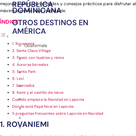
REPÚBLICA
mejores planes, curiosidades y consejos prácticos para disfrutar al
DOMINICANA
máximo de este viaje inolvidable.
OTROS DESTINOS EN
AMÉRICA
1. Rovaniemi
Guatemala
2. Santa Claus Village
3. Paseo con huskies y renos
4. Auroras boreales
5. Santa Park
6. Levi
7. Saariselkä
8. Kemi y el castillo de nieve
Cuándo empieza la Navidad en Laponia
Dónde está Papá Noel en Laponia
5 preguntas frecuentes sobre Laponia en Navidad
1. ROVANIEMI