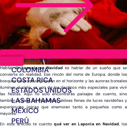
Ver post de África
ARGENTINA
Leer Post
Hablar de
Laponia en Navidad
es hablar de un sueño que se
COLOMBIA
convierte en realidad. Ese rincón del norte de Europa, donde los
COSTA RICA
bosques nevados se pierden en el horizonte y las auroras boreales
iluminan el cielo, es uno de los destinos más especiales para vivir
ESTADOS UNIDOS
las fiestas. Aquí no solo encontrarás paisajes de cuento, sino
LAS BAHAMAS
también la casa de Papá Noel, aldeas llenas de luces navideñas y
experiencias únicas que enamoran tanto a pequeños como a
MÉXICO
mayores.
PERÚ
En este artículo te cuento
qué ver en Laponia en Navidad
, los