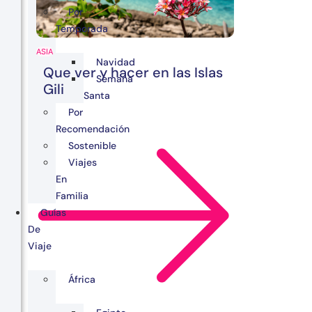
Por
Temporada
ASIA
Navidad
Que ver y hacer en las Islas
Semana
Gili
Santa
Por
Recomendación
Sostenible
Viajes
En
Familia
Guías
De
Viaje
África