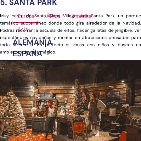
5. SANTA PARK
Muy cerca de Santa Claus Village está Santa Park, un parque
Europa
África
América
temático subterráneo donde todo gira alrededor de la Navidad.
Asia
Podrás recorrer la escuela de elfos, hacer galletas de jengibre, ver
espectáculos navideños y montar en atracciones pensadas para
ALEMANIA
toda la familia. Es perfecto si viajas con niños y buscas un
ESPAÑA
ambiente aún más mágico.
FRANCIA
GRECIA
ITALIA
PORTUGAL
REINO UNIDO
TURQUÍA
OTROS DESTINOS EN