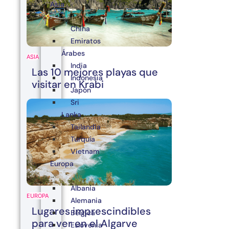
Asia
China
Emiratos
Árabes
ASIA
India
Las 10 mejores playas que
Indonesia
visitar en Krabi
Japón
Sri
Lanka
Tailandia
Turquía
Vietnam
Europa
Albania
EUROPA
Alemania
Lugares imprescindibles
Bélgica
para ver en el Algarve
Eslovenia