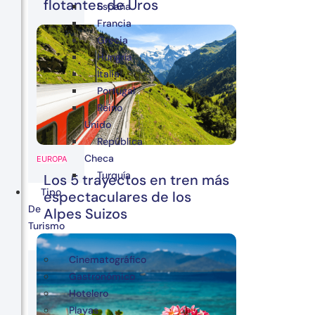
flotantes de Uros
España
Francia
Grecia
Hungría
Italia
Portugal
Reino
Unido
República
Checa
EUROPA
Turquía
Los 5 trayectos en tren más
Tipo
espectaculares de los
De
Alpes Suizos
Turismo
Cinematográfico
Gastronómico
Hotelero
Playas