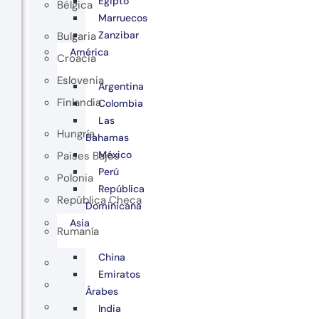
Egipto
Bélgica
Marruecos
Zanzibar
Bulgaria
América
Croacia
Eslovenia
Argentina
Finlandia
Colombia
Las
Hungría
Bahamas
México
Paises Bajos
Perú
Polonia
República
República Checa
Dominicana
Asia
Rumanía
China
Emiratos
Árabes
India