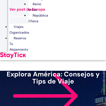
Reino
Ver post de Europa
Unido
República
Cabo Verde
Checa
Egipto
Viajes
Organizados
Kenia
Reserva
Marruecos
Tu
Alojamiento
Zanzíbar
Explora América: Consejos y
Tips de Viaje