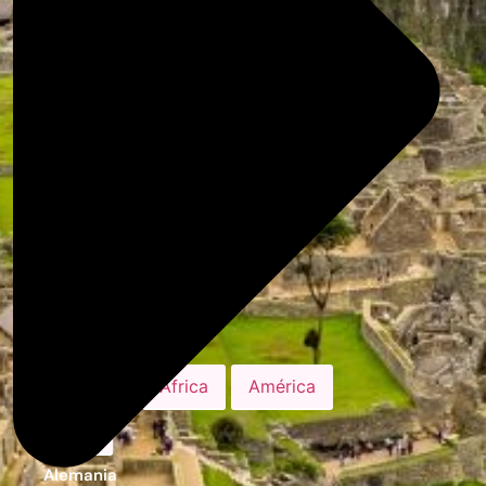
Guías de Viaje
Europa
África
América
Asia
Alemania