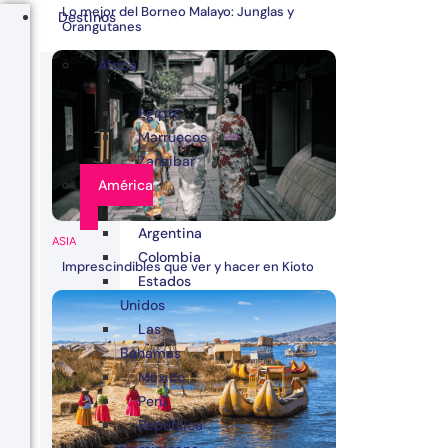
Lo mejor del Borneo Malayo: Junglas y
Destinos
Orangutanes
África
Egipto
Marruecos
Zanzibar
América
Argentina
ASIA
Colombia
Imprescindibles que ver y hacer en Kioto
Estados
Unidos
Las
Bahamas
México
Perú
República