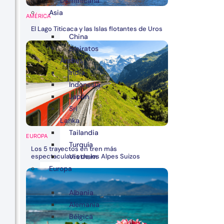
Dominicana
Asia
AMÉRICA
El Lago Titicaca y las Islas flotantes de Uros
China
Emiratos
Árabes
India
Indonesia
Japón
Sri
Lanka
Tailandia
EUROPA
Turquía
Los 5 trayectos en tren más
espectaculares de los Alpes Suizos
Vietnam
Europa
Albania
Alemania
Bélgica