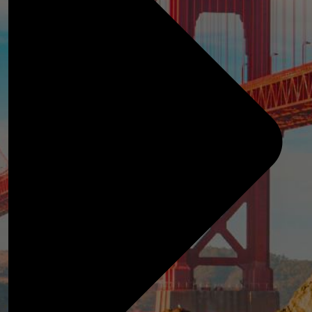
Japón
Maldivas
Sri Lanka
Tailandia
Vietnam
Otros destinos en Asia
India