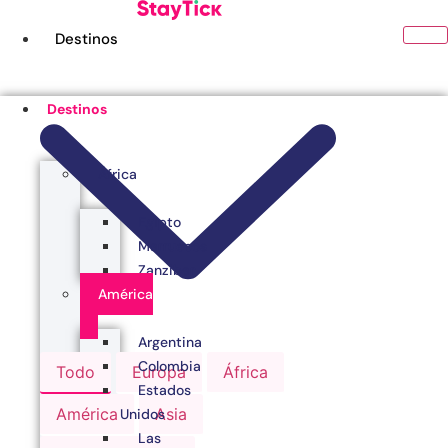
Ir
al
Destinos
contenido
Destinos
África
Egipto
Marruecos
Zanzibar
América
Argentina
Colombia
Todo
Europa
África
Estados
América
Asia
Unidos
Las