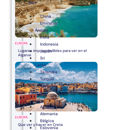
Asia
China
Emiratos
Árabes
India
EUROPA
Indonesia
Lugares imprescindibles para ver en el
Japón
Algarve
Sri
Lanka
Tailandia
Turquía
Vietnam
Europa
Albania
Alemania
EUROPA
Bélgica
Que ver y hacer en Creta
Eslovenia