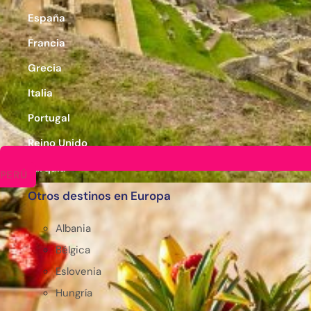
España
Francia
Grecia
Italia
Portugal
Reino Unido
Turquía
PERÚ
Otros destinos en Europa
Albania
Bélgica
Eslovenia
Hungría