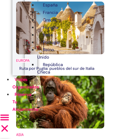
España
Francia
Grecia
Hungría
Italia
Portugal
Reino
Unido
EUROPA
República
Ruta por Puglia: pueblos del sur de Italia
Checa
Viajes
Organizados
Reserva
Tu
Alojamiento
ASIA