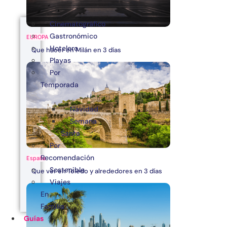
Cinematográfico
Gastronómico
EUROPA
Hotelero
Que hacer en Milán en 3 días
Playas
Por
Temporada
Navidad
Semana
Santa
Por
Recomendación
España
Sostenible
Que ver en Toledo y alrededores en 3 días
Viajes
En
Familia
Guías