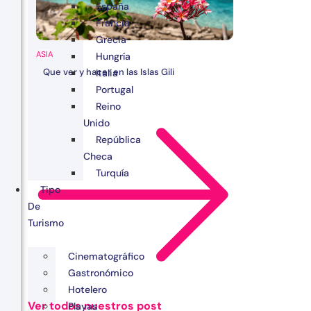
España
Francia
Grecia
ASIA
Hungría
Que ver y hacer en las Islas Gili
Italia
Portugal
Reino
Unido
República
Checa
Turquía
Tipo
De
Turismo
Cinematográfico
Gastronómico
Hotelero
Ver todos nuestros post
Playas