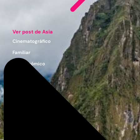
Ver post de Asia
Cinematográfico
Familiar
Gastronómico
Hotelero
Playas
Naturaleza
Por Temporada
Sostenible
Circuitos y Viajes Organizados
Alojamientos con ahorro