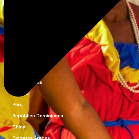
Egipto
Marruecos
Zanzíbar
Argentina
Colombia
Las Bahamas
México
Perú
República Dominicana
China
Emiratos Árabes