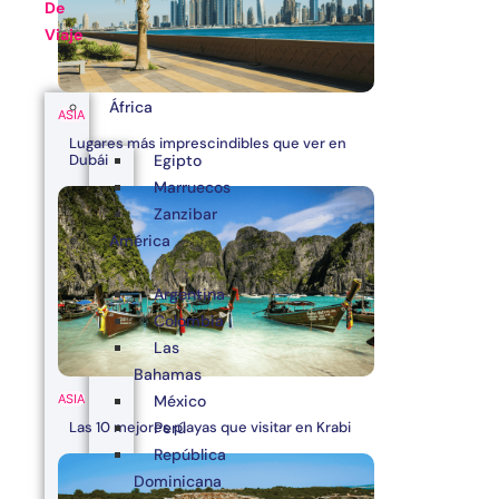
De
Viaje
África
ASIA
Lugares más imprescindibles que ver en
Egipto
Dubái
Marruecos
Zanzibar
América
Argentina
Colombia
Las
Bahamas
ASIA
México
Las 10 mejores playas que visitar en Krabi
Perú
República
Dominicana