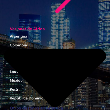
Ver post de África
Argentina
Colombia
Costa Rica
Estados Unidos
Las Bahamas
México
Perú
República Dominicana
Otros destinos en América