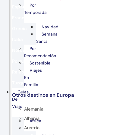
Por
España
Temporada
Francia
Navidad
Grecia
Semana
Italia
Santa
Por
Noruega
Recomendación
Portugal
Sostenible
Viajes
Reino Unido
En
Turquía
Familia
Guías
Otros destinos en Europa
De
Viaje
Alemania
Albania
África
Austria