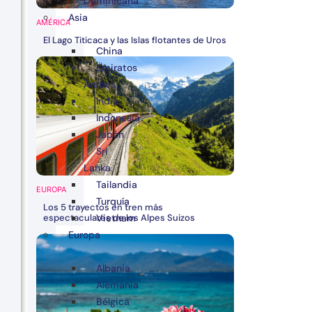
Dominicana
Asia
AMÉRICA
El Lago Titicaca y las Islas flotantes de Uros
China
Emiratos
Árabes
India
Indonesia
Japón
Sri
Lanka
Tailandia
EUROPA
Turquía
Los 5 trayectos en tren más
espectaculares de los Alpes Suizos
Vietnam
Europa
Albania
Alemania
Bélgica