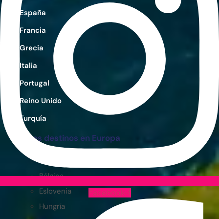
España
Francia
Grecia
Italia
Portugal
Reino Unido
Turquía
Otros destinos en Europa
Albania
Bélgica
Eslovenia
Facebook-f
Hungría