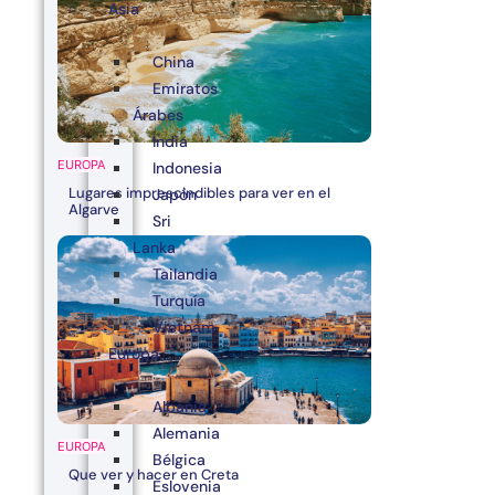
Asia
China
Emiratos
Árabes
India
EUROPA
Indonesia
Lugares imprescindibles para ver en el
Japón
Algarve
Sri
Lanka
Tailandia
Turquía
Vietnam
Europa
Albania
Alemania
EUROPA
Bélgica
Que ver y hacer en Creta
Eslovenia