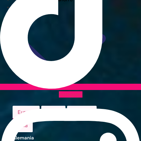
Guías de Viaje
Instagram
Europa
África
América
Asia
Alemania