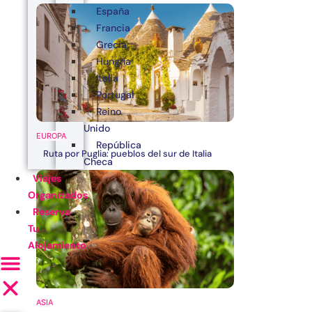
España
Francia
Grecia
Hungría
Italia
Portugal
Reino
Unido
EUROPA
República
Ruta por Puglia: pueblos del sur de Italia
Checa
Viajes
Organizados
Reserva
Tu
Alojamiento
ASIA