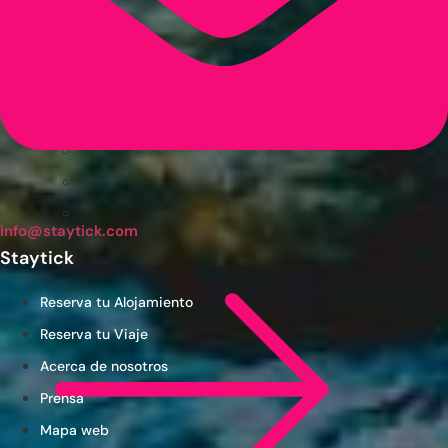
info@staytick.com
Staytick
Reserva tu Alojamiento
Reserva tu Viaje
Acerca de nosotros
Prensa
Mapa web