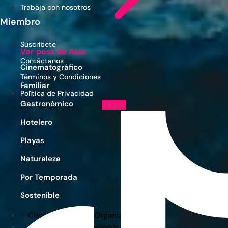
Trabaja con nosotros
Miembro
Suscríbete
Ver post de Asia
Contáctanos
Cinematográfico
Términos y Condiciones
Familiar
Política de Privacidad
Gastronómico
Tiktok
Hotelero
Playas
Naturaleza
Por Temporada
Sostenible
Circuitos y Viajes Organizados
Alojamientos con ahorro