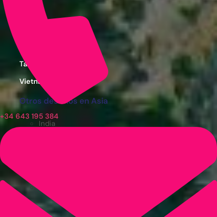
Japón
Maldivas
Sri Lanka
Tailandia
Vietnam
Otros destinos en Asia
+34 643 195 384
India