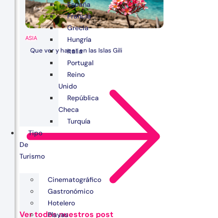
España
Francia
Grecia
ASIA
Hungría
Que ver y hacer en las Islas Gili
Italia
Portugal
Reino
Unido
República
Checa
Turquía
Tipo
De
Turismo
Cinematográfico
Gastronómico
Hotelero
Ver todos nuestros post
Playas