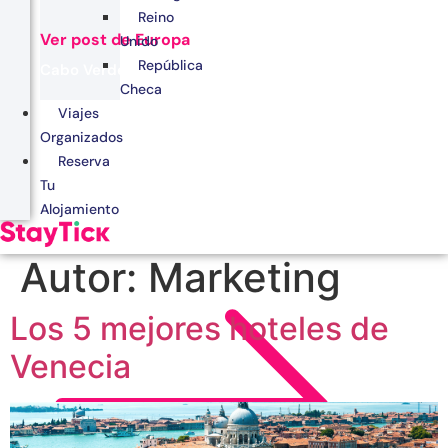
Reino
Ver post de Europa
Unido
República
Cabo Verde
Checa
Egipto
Viajes
Organizados
Kenia
Reserva
Marruecos
Tu
Alojamiento
Zanzíbar
Autor:
Marketing
Los 5 mejores hoteles de
Venecia