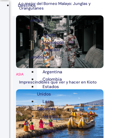
Lo mejor del Borneo Malayo: Junglas y
Destinos
Orangutanes
África
Egipto
Marruecos
Zanzibar
América
Argentina
ASIA
Colombia
Imprescindibles que ver y hacer en Kioto
Estados
Unidos
Las
Bahamas
México
Perú
República