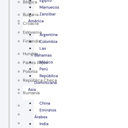
Egipto
Bélgica
Marruecos
Zanzibar
Bulgaria
América
Croacia
Eslovenia
Argentina
Finlandia
Colombia
Las
Hungría
Bahamas
México
Paises Bajos
Perú
Polonia
República
República Checa
Dominicana
Asia
Rumanía
China
Emiratos
Árabes
India