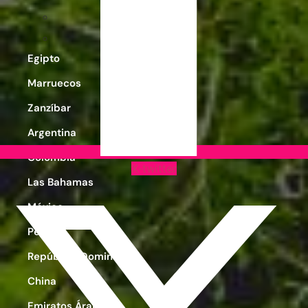
Egipto
Marruecos
Zanzíbar
Argentina
Colombia
X-twitter
Las Bahamas
México
Perú
República Dominicana
China
Emiratos Árabes