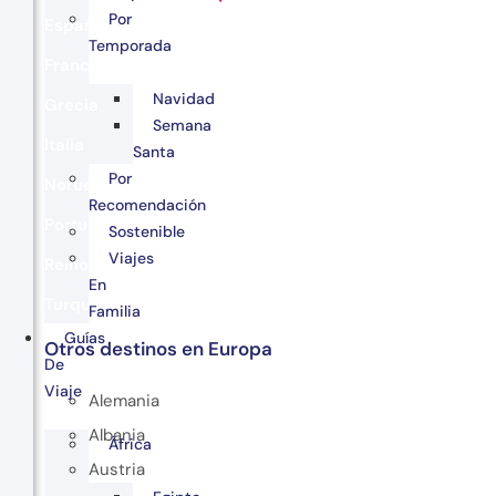
Por
España
Temporada
Francia
Navidad
Grecia
Semana
Italia
Santa
Por
Noruega
Recomendación
Portugal
Sostenible
Viajes
Reino Unido
En
Turquía
Familia
Guías
Otros destinos en Europa
De
Viaje
Alemania
Albania
África
Austria