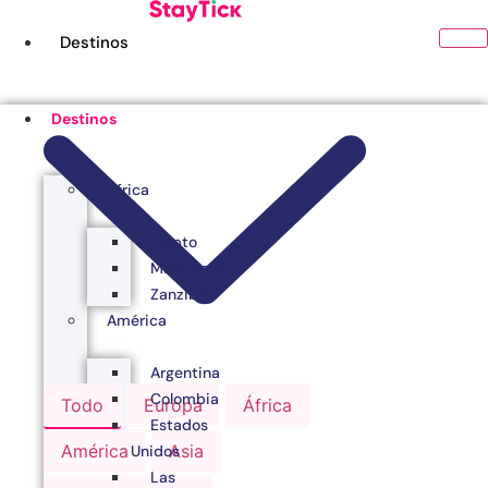
Ir
al
Destinos
contenido
Destinos
África
Egipto
Marruecos
Zanzibar
América
Argentina
Colombia
Todo
Europa
África
Estados
América
Asia
Unidos
Las