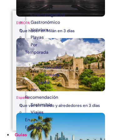
Cinematográfico
Gastronómico
EUROPA
Hotelero
Que hacer en Milán en 3 días
Playas
Por
Temporada
Navidad
Semana
Santa
Por
Recomendación
España
Sostenible
Que ver en Toledo y alrededores en 3 días
Viajes
En
Familia
Guías