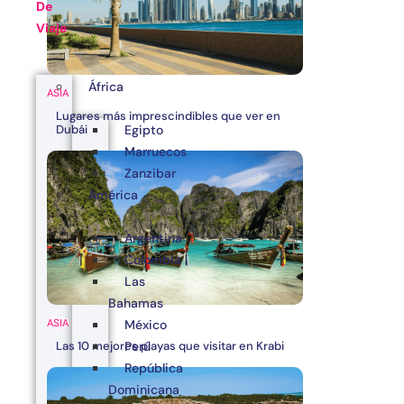
De
Viaje
África
ASIA
Lugares más imprescindibles que ver en
Egipto
Dubái
Marruecos
Zanzibar
América
Argentina
Colombia
Las
Bahamas
ASIA
México
Las 10 mejores playas que visitar en Krabi
Perú
República
Dominicana