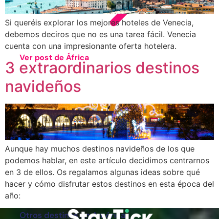
Si queréis explorar los mejores hoteles de Venecia,
debemos deciros que no es una tarea fácil. Venecia
cuenta con una impresionante oferta hotelera.
Ver post de África
3 extraordinarios destinos
Argentina
navideños
Colombia
Costa Rica
Estados Unidos
Las Bahamas
Aunque hay muchos destinos navideños de los que
podemos hablar, en este artículo decidimos centrarnos
México
en 3 de ellos. Os regalamos algunas ideas sobre qué
Perú
hacer y cómo disfrutar estos destinos en esta época del
año:
República Dominicana
Otros destinos en América